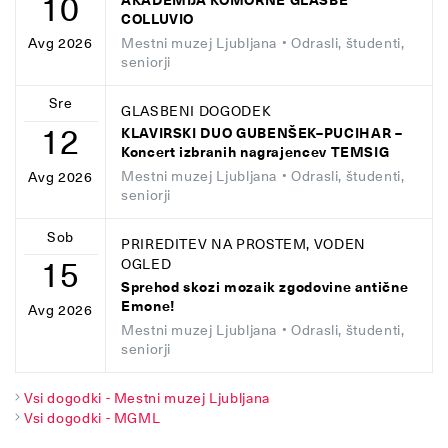
10
AKADEMIJA KOMORNE GLASBE
COLLUVIO
Mestni muzej Ljubljana
• Odrasli, študenti,
Avg 2026
seniorji
Sre
GLASBENI DOGODEK
12
KLAVIRSKI DUO GUBENŠEK–PUCIHAR –
Koncert izbranih nagrajencev TEMSIG
Mestni muzej Ljubljana
• Odrasli, študenti,
Avg 2026
seniorji
Sob
PRIREDITEV NA PROSTEM, VODEN
15
OGLED
Sprehod skozi mozaik zgodovine antične
Emone!
Avg 2026
Mestni muzej Ljubljana
• Odrasli, študenti,
seniorji
Vsi dogodki - Mestni muzej Ljubljana
Vsi dogodki - MGML