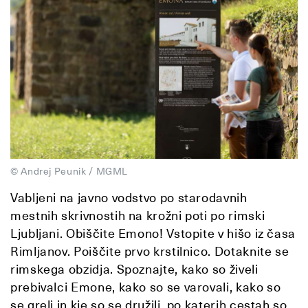
© Andrej Peunik / MGML
Vabljeni na javno vodstvo po starodavnih
mestnih skrivnostih na krožni poti po rimski
Ljubljani. Obiščite Emono! Vstopite v hišo iz časa
Rimljanov. Poiščite prvo krstilnico. Dotaknite se
rimskega obzidja. Spoznajte, kako so živeli
prebivalci Emone, kako so se varovali, kako so
se greli in kje so se družili, po katerih cestah so