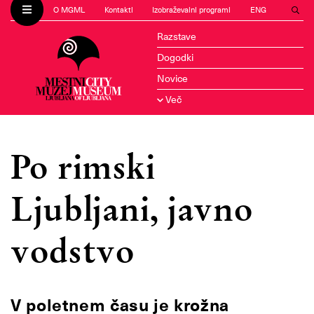
O MGML
Kontakti
Izobraževalni programi
ENG
Razstave
Dogodki
Novice
Več
Po rimski
Ljubljani, javno
vodstvo
V poletnem času je krožna