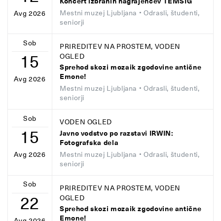
Koncert izbranih nagrajencev TEMSIG
Mestni muzej Ljubljana
• Odrasli, študenti,
Avg 2026
seniorji
Sob
PRIREDITEV NA PROSTEM, VODEN
15
OGLED
Sprehod skozi mozaik zgodovine antične
Emone!
Avg 2026
Mestni muzej Ljubljana
• Odrasli, študenti,
seniorji
Sob
VODEN OGLED
15
Javno vodstvo po razstavi IRWIN:
Fotografska dela
Mestni muzej Ljubljana
• Odrasli, študenti,
Avg 2026
seniorji
Sob
PRIREDITEV NA PROSTEM, VODEN
22
OGLED
Sprehod skozi mozaik zgodovine antične
Emone!
Avg 2026