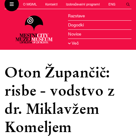
O MGML
Kontakti
Izobraževalni programi
ENG
Razstave
Dogodki
Novice
Več
Oton Župančič:
risbe - vodstvo z
dr. Miklavžem
Komeljem