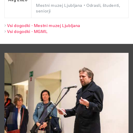
Mestni muzej Ljubljana
• Odrasli, študenti,
seniorji
Vsi dogodki - Mestni muzej Ljubljana
Vsi dogodki - MGML