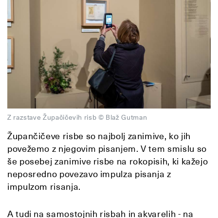
Z razstave Župačičevih risb © Blaž Gutman
Župančičeve risbe so najbolj zanimive, ko jih
povežemo z njegovim pisanjem. V tem smislu so
še posebej zanimive risbe na rokopisih, ki kažejo
neposredno povezavo impulza pisanja z
impulzom risanja.
A tudi na samostojnih risbah in akvarelih - na