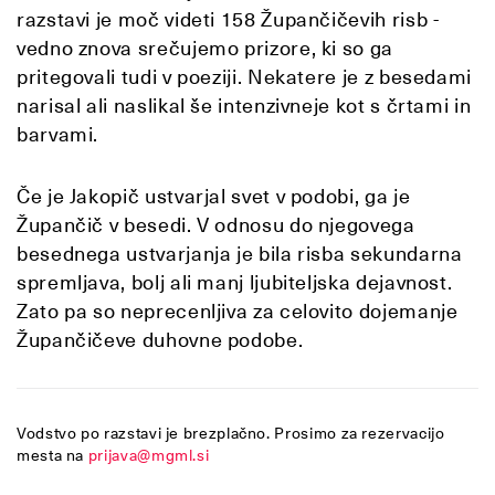
razstavi je moč videti 158 Župančičevih risb -
vedno znova srečujemo prizore, ki so ga
pritegovali tudi v poeziji. Nekatere je z besedami
narisal ali naslikal še intenzivneje kot s črtami in
barvami.
Če je Jakopič ustvarjal svet v podobi, ga je
Župančič v besedi.
V odnosu do njegovega
besednega ustvarjanja je bila risba sekundarna
spremljava, bolj ali manj ljubiteljska dejavnost.
Zato pa so neprecenljiva za celovito dojemanje
Župančičeve duhovne podobe.
Vodstvo po razstavi je brezplačno. Prosimo za rezervacijo
mesta na
prijava@mgml.si