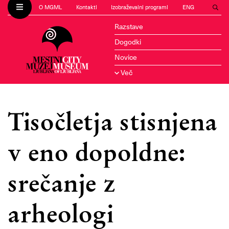
O MGML
Kontakti
Izobraževalni programi
ENG
Razstave
Dogodki
Novice
Več
Tisočletja stisnjena
v eno dopoldne:
srečanje z
arheologi