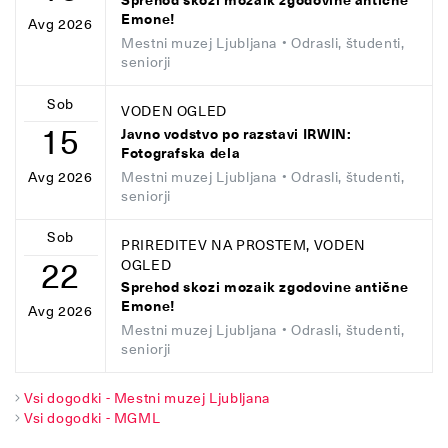
Sprehod skozi mozaik zgodovine antične
Emone!
Avg 2026
Mestni muzej Ljubljana
• Odrasli, študenti,
seniorji
Sob
VODEN OGLED
15
Javno vodstvo po razstavi IRWIN:
Fotografska dela
Mestni muzej Ljubljana
• Odrasli, študenti,
Avg 2026
seniorji
Sob
PRIREDITEV NA PROSTEM, VODEN
22
OGLED
Sprehod skozi mozaik zgodovine antične
Emone!
Avg 2026
Mestni muzej Ljubljana
• Odrasli, študenti,
seniorji
Vsi dogodki - Mestni muzej Ljubljana
Vsi dogodki - MGML