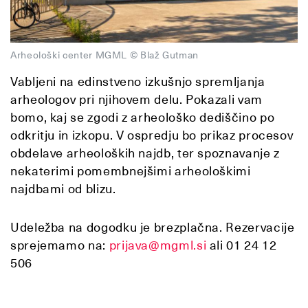
Arheološki center MGML © Blaž Gutman
Vabljeni na edinstveno izkušnjo spremljanja
arheologov pri njihovem delu. Pokazali vam
bomo, kaj se zgodi z arheološko dediščino po
odkritju in izkopu. V ospredju bo prikaz procesov
obdelave arheoloških najdb, ter spoznavanje z
nekaterimi pomembnejšimi arheološkimi
najdbami od blizu.
Udeležba na dogodku je brezplačna. Rezervacije
sprejemamo na:
prijava@mgml.si
ali 01 24 12
506