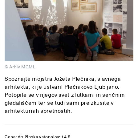
© Arhiv MGML
Spoznajte mojstra Jožeta Plečnika, slavnega
arhitekta, ki je ustvaril Plečnikovo Ljubljano.
Potopite se v njegov svet z lutkami in senčnim
gledališčem ter se tudi sami preizkusite v
arhitekturnih spretnostih.
Cena: družinska vstopnica: 14 €