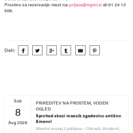
Prosimo za rezervacijo mest na:
prijava@mgml.si
ali 01 24 12
506.
Deli:
Sob
PRIREDITEV NA PROSTEM, VODEN
8
OGLED
Sprehod skozi mozaik zgodovine antične
Emone!
Avg 2026
Mestni muzej Ljubljana
• Odrasli, študenti,