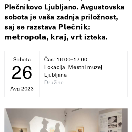
Plečnikovo Ljubljano. Avgustovska
sobota je vaša zadnja priložnost,
saj se razstava 𝗣𝗹𝗲𝗰̌𝗻𝗶𝗸:
𝗺𝗲𝘁𝗿𝗼𝗽𝗼𝗹𝗮, 𝗸𝗿𝗮𝗷, 𝘃𝗿𝘁 izteka.
Sobota
Čas: 16:00–17:00
26
Lokacija: Mestni muzej
Ljubljana
Družine
Avg 2023