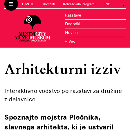
O MGML
Kontakti
Izobraževalni programi
ENG
Razstave
Dogodki
Novice
Več
Arhitekturni izziv
Interaktivno vodstvo po razstavi za družine
z delavnico.
Spoznajte mojstra Plečnika,
slavnega arhitekta, ki je ustvaril