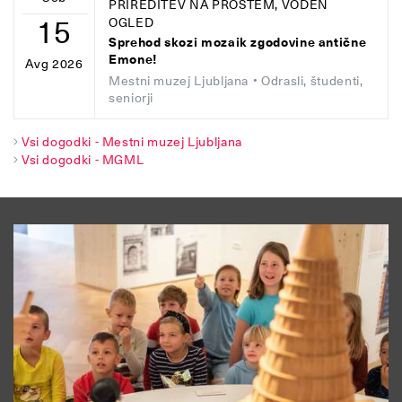
PRIREDITEV NA PROSTEM, VODEN
15
OGLED
Sprehod skozi mozaik zgodovine antične
Emone!
Avg 2026
Mestni muzej Ljubljana
• Odrasli, študenti,
seniorji
Vsi dogodki - Mestni muzej Ljubljana
Vsi dogodki - MGML