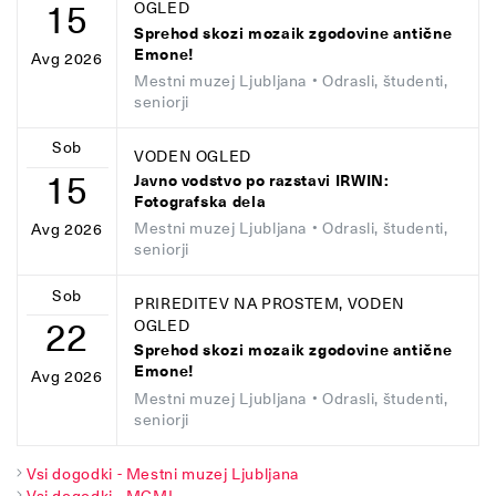
15
OGLED
Sprehod skozi mozaik zgodovine antične
Emone!
Avg 2026
Mestni muzej Ljubljana
• Odrasli, študenti,
seniorji
Sob
VODEN OGLED
15
Javno vodstvo po razstavi IRWIN:
Fotografska dela
Mestni muzej Ljubljana
• Odrasli, študenti,
Avg 2026
seniorji
Sob
PRIREDITEV NA PROSTEM, VODEN
22
OGLED
Sprehod skozi mozaik zgodovine antične
Emone!
Avg 2026
Mestni muzej Ljubljana
• Odrasli, študenti,
seniorji
Vsi dogodki - Mestni muzej Ljubljana
Vsi dogodki - MGML