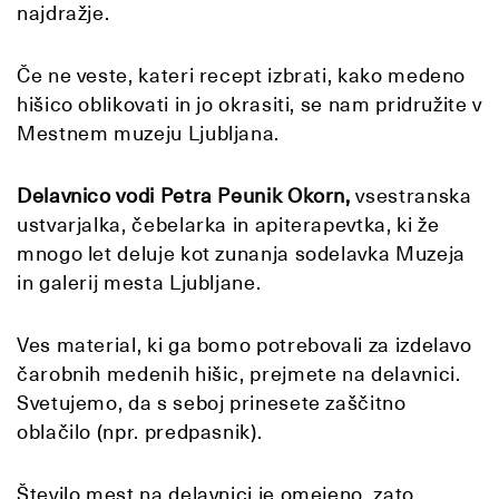
najdražje.
Če ne veste, kateri recept izbrati, kako medeno
hišico oblikovati in jo okrasiti, se nam pridružite v
Mestnem muzeju Ljubljana.
Delavnico vodi Petra Peunik Okorn,
vsestranska
ustvarjalka, čebelarka in apiterapevtka, ki že
mnogo let deluje kot zunanja sodelavka Muzeja
in galerij mesta Ljubljane.
Ves material, ki ga bomo potrebovali za izdelavo
čarobnih medenih hišic, prejmete na delavnici.
Svetujemo, da s seboj prinesete zaščitno
oblačilo (npr. predpasnik).
Število mest na delavnici je omejeno, zato