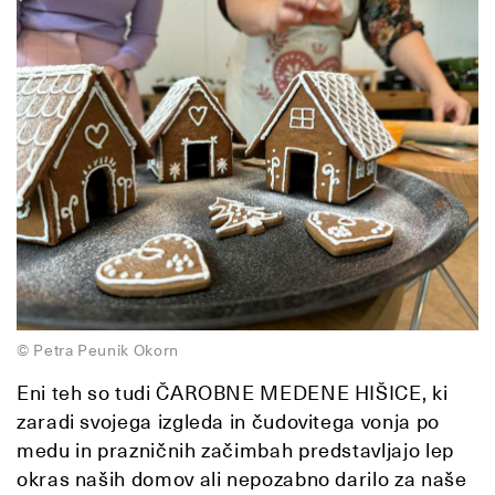
© Petra Peunik Okorn
Eni teh so tudi ČAROBNE MEDENE HIŠICE, ki
zaradi svojega izgleda in čudovitega vonja po
medu in prazničnih začimbah predstavljajo lep
okras naših domov ali nepozabno darilo za naše