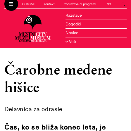
O MGML
Kontakti
Izobraževalni programi
ENG
Razstave
Dogodki
Novice
Več
Čarobne medene
hišice
Delavnica za odrasle
Čas, ko se bliža konec leta, je