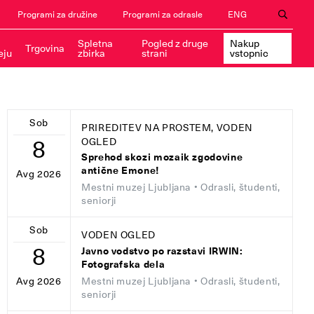
Programi za družine
Programi za odrasle
ENG
Spletna
Pogled z druge
Nakup
Trgovina
eju
zbirka
strani
vstopnic
Sob
PRIREDITEV NA PROSTEM, VODEN
8
OGLED
Sprehod skozi mozaik zgodovine
antične Emone!
Avg 2026
Mestni muzej Ljubljana
• Odrasli, študenti,
seniorji
Sob
VODEN OGLED
8
Javno vodstvo po razstavi IRWIN:
Fotografska dela
Mestni muzej Ljubljana
• Odrasli, študenti,
Avg 2026
seniorji