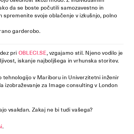
tako da se boste počutili samozavestno in
 spremenite svoje oblačenje v izkušnjo, polno
irano garderobo.
idez pri
OBLECI.SE
, vzgajamo stil. Njeno vodilo je
jivost, iskanje najboljšega in vrhunska storitev.
 tehnologijo v Mariboru in Univerzitetni inženir
nčala izobraževanje za Image consulting v London
epšajo vsakdan. Zakaj ne bi tudi vašega?
i
.