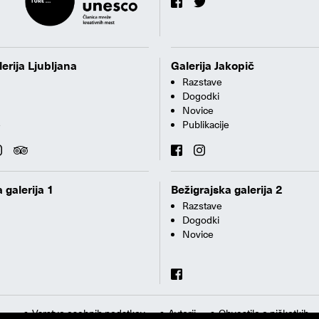
erija Ljubljana
Galerija Jakopič
Razstave
Dogodki
Novice
e
Publikacije
 galerija 1
Bežigrajska galerija 2
Razstave
Dogodki
Novice
Varstvo osebnih podatkov
Avtorji
Obvestilo o piškotkih