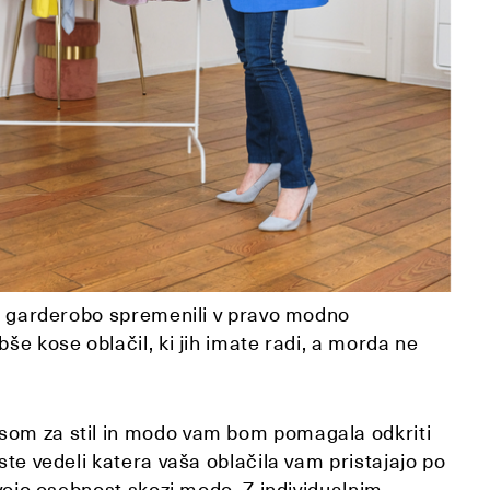
ečo garderobo spremenili v pravo modno
še kose oblačil, ki jih imate radi, a morda ne
esom za stil in modo vam bom pomagala odkriti
ste vedeli katera vaša oblačila vam pristajajo po
svojo osebnost skozi modo. Z individualnim