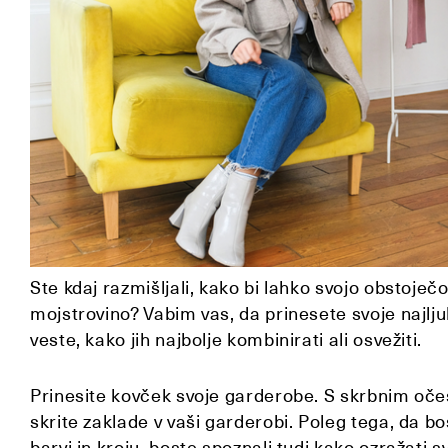
Ste kdaj razmišljali, kako bi lahko svojo obstoj
mojstrovino? Vabim vas, da prinesete svoje najljub
veste, kako jih najbolje kombinirati ali osvežiti.
Prinesite kovček svoje garderobe. S skrbnim oč
skrite zaklade v vaši garderobi. Poleg tega, da bo
barvi in kroju, boste spoznali tudi kako ozražati 