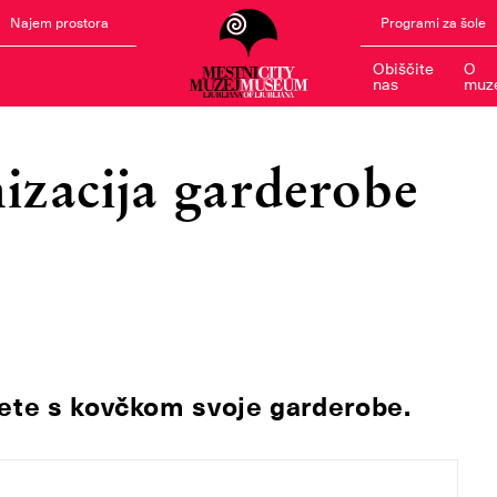
Najem prostora
Programi za šole
Obiščite
O
nas
muz
izacija garderobe
dete s kovčkom svoje garderobe.