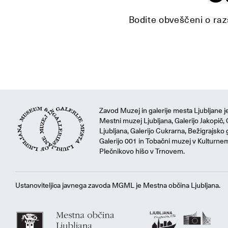
Bodite obveščeni o razs
Zavod Muzej in galerije mesta Ljubljane je
Mestni muzej Ljubljana, Galerijo Jakopič, 
Ljubljana, Galerijo Cukrarna, Bežigrajsko g
Galerijo 001 in Tobačni muzej v Kulturne
Plečnikovo hišo v Trnovem.
Ustanoviteljica javnega zavoda MGML je Mestna občina Ljubljana.