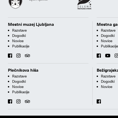
Mestni muzej Ljubljana
Mestna gal
Razstave
Razstave
Dogodki
Dogodki
Novice
Novice
Publikacije
Publikacij
Plečnikova hiša
Bežigrajska
Razstave
Razstave
Dogodki
Dogodki
Novice
Novice
Publikacije