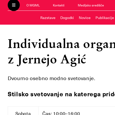
O MGML
Kontakti
Medijsko središče
Razstave
Dogodki
Novice
Publikacije
Individualna organ
z Jernejo Agić
Dvourno osebno modno svetovanje.
Stilsko svetovanje na katerega pri
Sobota
Čas: 10:00–16:00