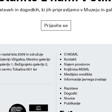
tavah in dogodkih, ki jih pripravljamo v Muzeju in ga
Prijavite se
 nastal leta 2009 in združuje
O MGML
Galerijo Vžigalica, Mestno galerijo
Kontakti
alerijo 1, Bežigrajsko galerijo 2,
Najem prostorov
m centru Tobačna 001 ter
Knjižnica MGML
Medijsko središče
Informacije javnega značaja
Razstave
Dogodki
Novice
Publikacije