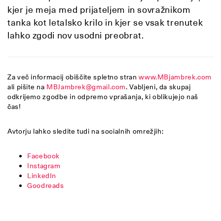
kjer je meja med prijateljem in sovražnikom
tanka kot letalsko krilo in kjer se vsak trenutek
lahko zgodi nov usodni preobrat.
Za več informacij obiščite spletno stran
www.MBjambrek.com
ali pišite na
MBJambrek@gmail.com
. Vabljeni, da skupaj
odkrijemo zgodbe in odpremo vprašanja, ki oblikujejo naš
čas!
Avtorju lahko sledite tudi na socialnih omrežjih:
Facebook
Instagram
LinkedIn
Goodreads