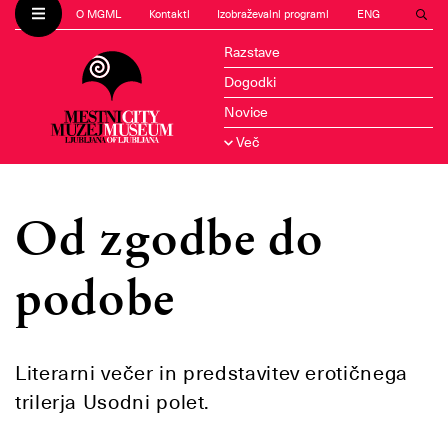
O MGML
Kontakti
Izobraževalni programi
ENG
Razstave
Dogodki
Novice
Več
Od zgodbe do
podobe
Literarni večer in predstavitev erotičnega
trilerja Usodni polet.