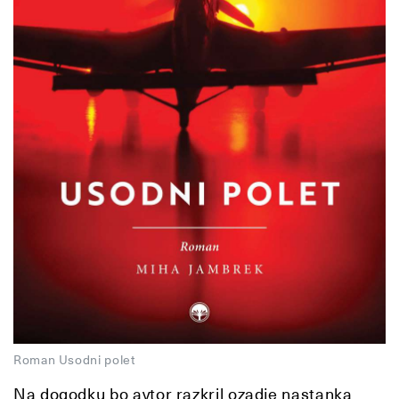
Roman Usodni polet
Na dogodku bo avtor razkril ozadje nastanka