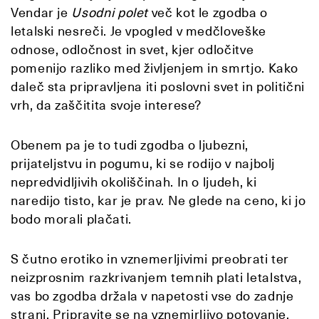
Vendar je
Usodni polet
več kot le zgodba o
letalski nesreči. Je vpogled v medčloveške
odnose, odločnost in svet, kjer odločitve
pomenijo razliko med življenjem in smrtjo. Kako
daleč sta pripravljena iti poslovni svet in politični
vrh, da zaščitita svoje interese?
Obenem pa je to tudi zgodba o ljubezni,
prijateljstvu in pogumu, ki se rodijo v najbolj
nepredvidljivih okoliščinah. In o ljudeh, ki
naredijo tisto, kar je prav. Ne glede na ceno, ki jo
bodo morali plačati.
S čutno erotiko in vznemerljivimi preobrati ter
neizprosnim razkrivanjem temnih plati letalstva,
vas bo zgodba držala v napetosti vse do zadnje
strani. Pripravite se na vznemirljivo potovanje,