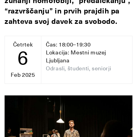
zunanji homofobiji, “predalčkanju”,
“razvrščanju” in prvih prajdih pa
zahteva svoj davek za svobodo.
Četrtek
Čas: 18:00–19:30
6
Lokacija: Mestni muzej
Ljubljana
Odrasli, študenti, seniorji
Feb 2025