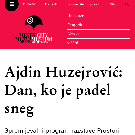
O MGML
Kontakti
Izobraževalni programi
ENG
Razstave
Dogodki
Novice
Več
Ajdin Huzejrović:
Dan, ko je padel
sneg
Spremljevalni program razstave Prostori