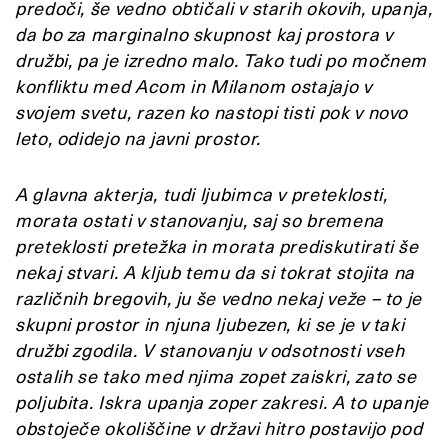
predoči, še vedno obtičali v starih okovih, upanja,
da bo za marginalno skupnost kaj prostora v
družbi, pa je izredno malo. Tako tudi po močnem
konfliktu med Acom in Milanom ostajajo v
svojem svetu, razen ko nastopi tisti pok v novo
leto, odidejo na javni prostor.
A glavna akterja, tudi ljubimca v preteklosti,
morata ostati v stanovanju, saj so bremena
preteklosti pretežka in morata prediskutirati še
nekaj stvari. A kljub temu da si tokrat stojita na
različnih bregovih, ju še vedno nekaj veže – to je
skupni prostor in njuna ljubezen, ki se je v taki
družbi zgodila. V stanovanju v odsotnosti vseh
ostalih se tako med njima zopet zaiskri, zato se
poljubita. Iskra upanja zoper zakresi. A to upanje
obstoječe okoliščine v državi hitro postavijo pod