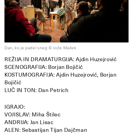
Dan, ko je padel sneg © Jože Maček
REŽIJA IN DRAMATURGIJA: Ajdin Huzejrović
SCENOGRAFIJA: Borjan Bojičić
KOSTUMOGRAFIJA: Ajdin Huzejrović, Borjan
Bojičić
LUČ IN TON: Dan Petrich
IGRAJO:
VOJISLAV: Miha Štilec
ANDRIJA: Jan Lisac
ALEN: Sebastijan Tijan Dajčman