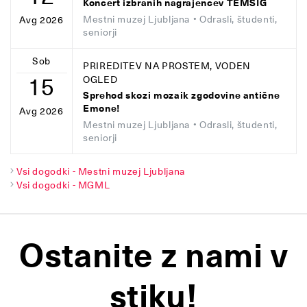
Koncert izbranih nagrajencev TEMSIG
Mestni muzej Ljubljana
• Odrasli, študenti,
Avg 2026
seniorji
Sob
PRIREDITEV NA PROSTEM, VODEN
15
OGLED
Sprehod skozi mozaik zgodovine antične
Emone!
Avg 2026
Mestni muzej Ljubljana
• Odrasli, študenti,
seniorji
Vsi dogodki - Mestni muzej Ljubljana
Vsi dogodki - MGML
Ostanite z nami v
stiku!