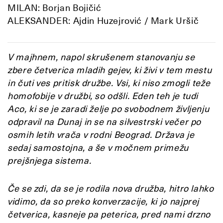
MILAN: Borjan Bojičić
ALEKSANDER: Ajdin Huzejrović / Mark Uršič
V majhnem, napol skrušenem stanovanju se
zbere četverica mladih gejev, ki živi v tem mestu
in čuti ves pritisk družbe. Vsi, ki niso zmogli teže
homofobije v družbi, so odšli. Eden teh je tudi
Aco, ki se je zaradi želje po svobodnem življenju
odpravil na Dunaj in se na silvestrski večer po
osmih letih vrača v rodni Beograd. Država je
sedaj samostojna, a še v močnem primežu
prejšnjega sistema.
Če se zdi, da se je rodila nova družba, hitro lahko
vidimo, da so preko konverzacije, ki jo najprej
četverica, kasneje pa peterica, pred nami drzno