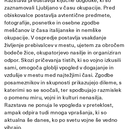
Razstava predstavlja ključne dogodke, ki so
zaznamovali Ljubljano v času okupacije. Pred
obiskovalce postavlja avtentične predmete,
fotografije, posnetke in osebne zgodbe
meščanov iz časa italijanske in nemške
okupacije. V ospredje postavlja vsakdanje
življenje prebivalcev v mestu, ujetem za obročem
bodeče žice, okupatorjevo nasilje in organiziran
odpor. Skozi pričevanja tistih, ki so vojno izkusili
sami, omogoča globlji vpogled v dogajanje in
vzdušje v mestu med najtežjimi časi. Zgodbe
posameznikov in skupnosti prikazujejo dileme, s
katerimi so se soočali, ter spodbujajo razmislek
o pomenu miru, vojni in kulturi nenasilja.
Razstava ne ponuja le vpogleda v preteklost,
ampak odpira tudi mnoga vprašanja, ki so
aktualna še danes, ko po svetu vojne še vedno
vihrajo.