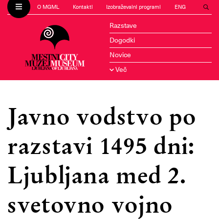
O MGML
Kontakti
Izobraževalni programi
ENG
Razstave
Dogodki
Novice
Več
Javno vodstvo po
razstavi 1495 dni:
Ljubljana med 2.
svetovno vojno