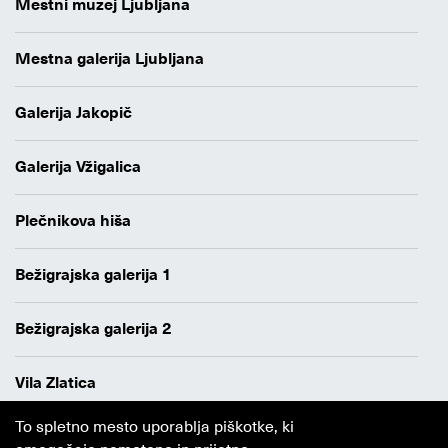
Mestni muzej Ljubljana
Mestna galerija Ljubljana
Galerija Jakopič
Galerija Vžigalica
Plečnikova hiša
Bežigrajska galerija 1
Bežigrajska galerija 2
Vila Zlatica
To spletno mesto uporablja piškotke, ki
Varstvo osebnih podatkov