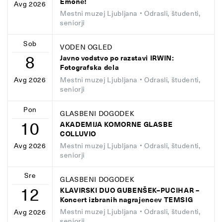
Emone!
Avg 2026
Mestni muzej Ljubljana
• Odrasli, študenti,
seniorji
Sob
VODEN OGLED
8
Javno vodstvo po razstavi IRWIN:
Fotografska dela
Mestni muzej Ljubljana
• Odrasli, študenti,
Avg 2026
seniorji
Pon
GLASBENI DOGODEK
10
AKADEMIJA KOMORNE GLASBE
COLLUVIO
Mestni muzej Ljubljana
• Odrasli, študenti,
Avg 2026
seniorji
Sre
GLASBENI DOGODEK
12
KLAVIRSKI DUO GUBENŠEK–PUCIHAR –
Koncert izbranih nagrajencev TEMSIG
Mestni muzej Ljubljana
• Odrasli, študenti,
Avg 2026
seniorji