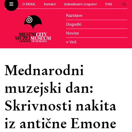
O MGML
Kontakti
Izobraževalni programi
ENG
Razstave
Dogodki
Novice
Več
Mednarodni
muzejski dan:
Skrivnosti nakita
iz antične Emone