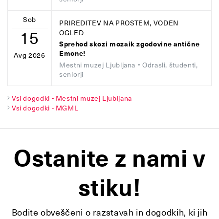
Sob
PRIREDITEV NA PROSTEM, VODEN
15
OGLED
Sprehod skozi mozaik zgodovine antične
Emone!
Avg 2026
Mestni muzej Ljubljana
• Odrasli, študenti,
seniorji
Vsi dogodki - Mestni muzej Ljubljana
Vsi dogodki - MGML
Ostanite z nami v
stiku!
Bodite obveščeni o razstavah in dogodkih, ki jih