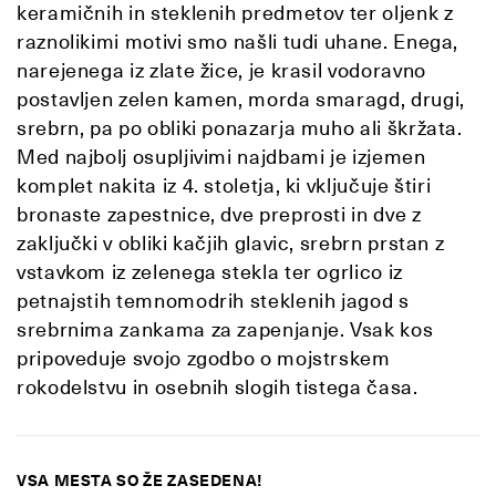
keramičnih in steklenih predmetov ter oljenk z
raznolikimi motivi smo našli tudi uhane. Enega,
narejenega iz zlate žice, je krasil vodoravno
postavljen zelen kamen, morda smaragd, drugi,
srebrn, pa po obliki ponazarja muho ali škržata.
Med najbolj osupljivimi najdbami je izjemen
komplet nakita iz 4. stoletja, ki vključuje štiri
bronaste zapestnice, dve preprosti in dve z
zaključki v obliki kačjih glavic, srebrn prstan z
vstavkom iz zelenega stekla ter ogrlico iz
petnajstih temnomodrih steklenih jagod s
srebrnima zankama za zapenjanje. Vsak kos
pripoveduje svojo zgodbo o mojstrskem
rokodelstvu in osebnih slogih tistega časa.
VSA MESTA SO ŽE ZASEDENA!