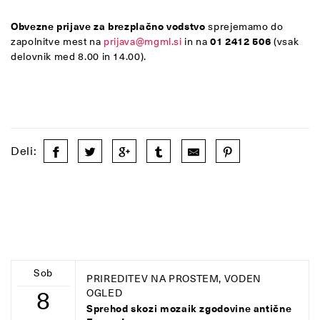
Obvezne prijave za brezplačno vodstvo
sprejemamo do
zapolnitve mest na
prijava@mgml.si
in na
01 2412 506
(vsak
delovnik med 8.00 in 14.00).
Deli:
Sob
PRIREDITEV NA PROSTEM, VODEN
8
OGLED
Sprehod skozi mozaik zgodovine antične