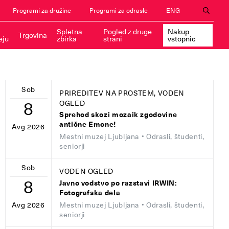
Programi za družine
Programi za odrasle
ENG
Spletna
Pogled z druge
Nakup
Trgovina
eju
zbirka
strani
vstopnic
Sob
PRIREDITEV NA PROSTEM, VODEN
8
OGLED
Sprehod skozi mozaik zgodovine
antične Emone!
Avg 2026
Mestni muzej Ljubljana
• Odrasli, študenti,
seniorji
Sob
VODEN OGLED
8
Javno vodstvo po razstavi IRWIN:
Fotografska dela
Mestni muzej Ljubljana
• Odrasli, študenti,
Avg 2026
seniorji