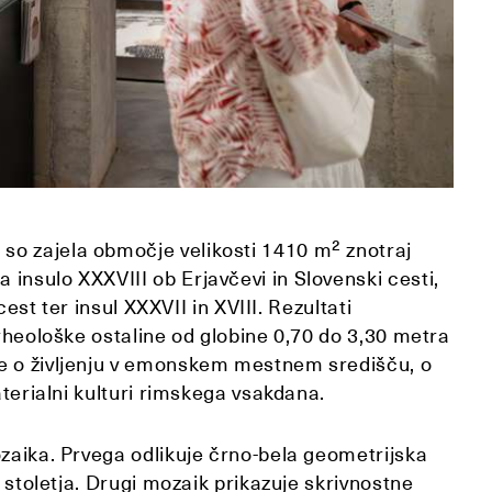
so zajela območje velikosti 1410 m² znotraj
insulo XXXVIII ob Erjavčevi in Slovenski cesti,
cest ter insul XXXVII in XVIII. Rezultati
arheološke ostaline od globine 0,70 do 3,30 metra
ke o življenju v emonskem mestnem središču, o
aterialni kulturi rimskega vsakdana.
ozaika. Prvega odlikuje črno-bela geometrijska
. stoletja. Drugi mozaik prikazuje skrivnostne