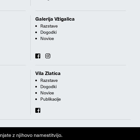
Galerija Vžigalica
Razstave
Dogodki
Novice
Vila Zlatica
Razstave
Dogodki
Novice
Publikacije
jate z njihovo namestitvijo.