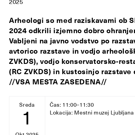
2025
Arheologi so med raziskavami ob S
2024 odkrili izjemno dobro ohranje
Vabljeni na javno vodstvo po razsta
avtorico razstave in vodjo arheološ
ZVKDS), vodjo konservatorsko-resta
(RC ZVKDS) in kustosinjo razstave
//VSA MESTA ZASEDENA//
Sreda
Čas: 11:00–11:30
1
Lokacija: Mestni muzej Ljubljana
Okt 2025