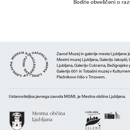
Bodite obveščeni o razs
Zavod Muzej in galerije mesta Ljubljane je
Mestni muzej Ljubljana, Galerijo Jakopič, 
Ljubljana, Galerijo Cukrarna, Bežigrajsko g
Galerijo 001 in Tobačni muzej v Kulturne
Plečnikovo hišo v Trnovem.
Ustanoviteljica javnega zavoda MGML je Mestna občina Ljubljana.