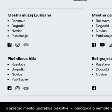
Mestni muzej Ljubljana
Mestna gal
Razstave
Razstave
Dogodki
Dogodki
Novice
Novice
Publikacije
Publikacij
Plečnikova hiša
Bežigrajska
Razstave
Razstave
Dogodki
Dogodki
Novice
Novice
Publikacije
To spletno mesto uporablja piškotke, ki omogočajo nemoteno i