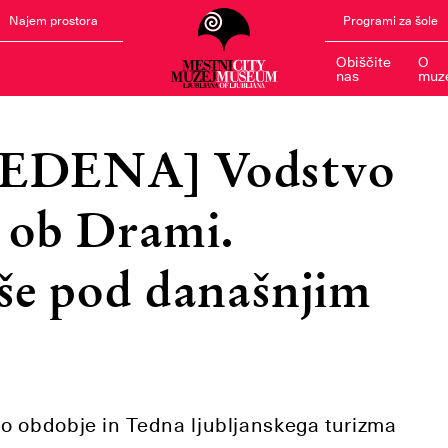
Najem prostora
Programi za šole
Obiščite
O
nas
muz
EDENA] Vodstvo
 ob Drami.
iše pod današnjim
jsko obdobje in Tedna ljubljanskega turizma