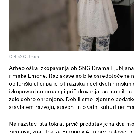
© Blaž Gutman
Arheološka izkopavanja ob SNG Drama Ljubljana 
rimske Emone. Raziskave so bile osredotočene na 
ob Igriški ulici pa je bil raziskan del dveh rimskih 
izkopavanj so presegli pričakovanja, saj so bile 
zelo dobro ohranjene. Dobili smo izjemne podat
stavbnem razvoju, stavbni in bivalni kulturi ter m
Na razstavi sta tokrat prvič predstavljena dva m
zasnova, značilna za Emono v 4. in prvi polovici 5