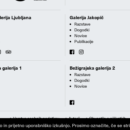
erija Ljubljana
Galerija Jakopič
Razstave
Dogodki
Novice
e
Publikacije
 galerija 1
Bežigrajska galerija 2
Razstave
Dogodki
Novice
Varstvo osebnih podatkov
Avtorji
Obvestilo o piškotkih
n prijetno uporabniško izkušnjo. Prosimo označite, če se strin