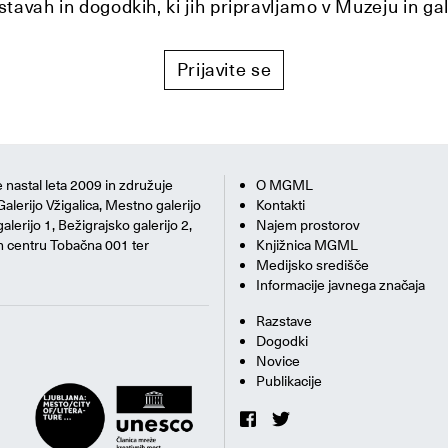
tavah in dogodkih, ki jih pripravljamo v Muzeju in ga
Prijavite se
 nastal leta 2009 in združuje
O MGML
Galerijo Vžigalica, Mestno galerijo
Kontakti
alerijo 1, Bežigrajsko galerijo 2,
Najem prostorov
m centru Tobačna 001 ter
Knjižnica MGML
Medijsko središče
Informacije javnega značaja
Razstave
Dogodki
Novice
Publikacije