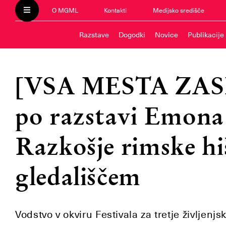
O MGML
Kontakti
Medijsko središče
Razstave
Dogodki
Novice
Publikacije
[VSA MESTA ZAS
po razstavi Emona
Razkošje rimske h
gledališčem
Vodstvo v okviru Festivala za tretje življen