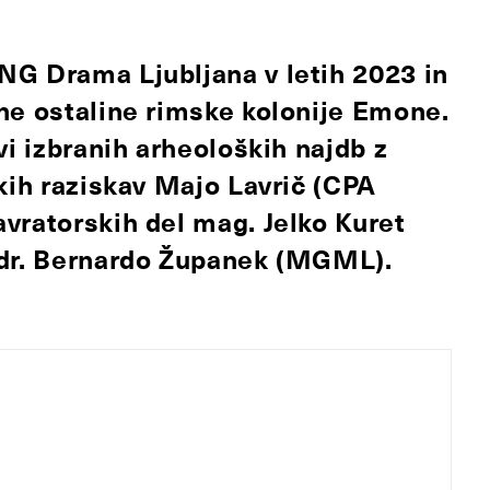
NG Drama Ljubljana v letih 2023 in
ne ostaline rimske kolonije Emone.
vi izbranih arheoloških najdb z
kih raziskav Majo Lavrič (CPA
vratorskih del mag. Jelko Kuret
 dr. Bernardo Županek (MGML).