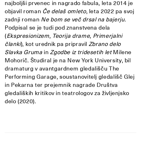
najboljši prvenec in nagrado fabula, leta 2014 je
objavil roman
Če delaš omleto
, leta 2022 pa svoj
zadnji roman
Ne bom se več drsal na bajerju
.
Podpisal se je tudi pod znanstvena dela
(
Ekspresionizem
,
Teorija drame
,
Primerjalni
članki
), kot urednik pa pripravil
Zbrano delo
Slavka Gruma
in
Zgodbe iz tridesetih let
Milene
Mohorič. Študiral je na New York University, bil
dramaturg v avantgardnem gledališču The
Performing Garage, soustanovitelj gledališč Glej
in Pekarna ter prejemnik nagrade Društva
gledaliških kritikov in teatrologov za življenjsko
delo (2020).