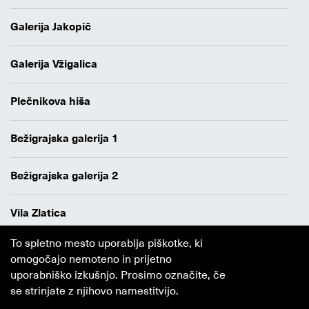
Galerija Jakopič
Galerija Vžigalica
Plečnikova hiša
Bežigrajska galerija 1
Bežigrajska galerija 2
Vila Zlatica
To spletno mesto uporablja piškotke, ki
Varstvo osebnih podatkov
omogočajo nemoteno in prijetno
Avtorji
uporabniško izkušnjo. Prosimo označite, če
Obvestilo o piškotkih
se strinjate z njihovo namestitvijo.