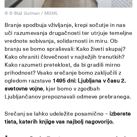
© © Blaž Gutman / MGML
Branje spodbuja vživljanje, krepi sočutje in nas
uči razumevanja drugačnosti ter utrjuje temeljne
vrednote sobivanja, solidarnosti in miru. Ob
branju se bomo spraševali: Kako živeti skupaj?
Kako ohraniti človečnost v najtežjih trenutkih?
Kako razumeti preteklost, da bi gradili mirno
prihodnost? Vsako srečanje bomo zaključili z
ogledom razstave
1495 dni: Ljubljana v času 2.
svetovne vojne
, kjer bomo v zgodbah
Ljubljančanov prepoznavali odmeve prebranega.
Srečanj se lahko udeležite posamično –
izberete
tista, katerih knjige vas najbolj nagovorijo.