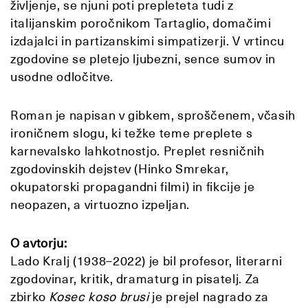
življenje, se njuni poti prepleteta tudi z
italijanskim poročnikom Tartaglio, domačimi
izdajalci in partizanskimi simpatizerji. V vrtincu
zgodovine se pletejo ljubezni, sence sumov in
usodne odločitve.
Roman je napisan v gibkem, sproščenem, včasih
ironičnem slogu, ki težke teme preplete s
karnevalsko lahkotnostjo. Preplet resničnih
zgodovinskih dejstev (Hinko Smrekar,
okupatorski propagandni filmi) in fikcije je
neopazen, a virtuozno izpeljan.
O avtorju:
Lado Kralj (1938–2022) je bil profesor, literarni
zgodovinar, kritik, dramaturg in pisatelj. Za
zbirko
Kosec koso brusi
je prejel nagrado za