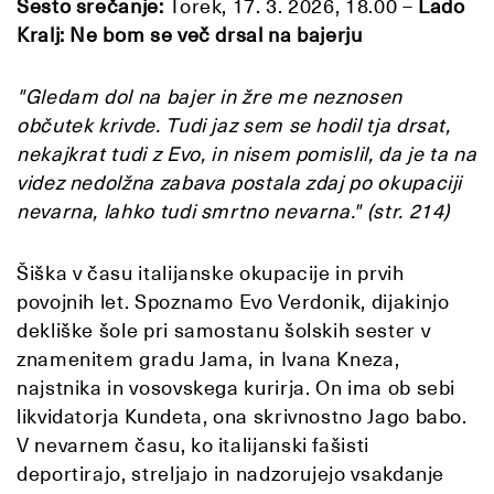
Šesto srečanje:
Torek, 17. 3. 2026, 18.00 –
Lado
Kralj: Ne bom se več drsal na bajerju
"Gledam dol na bajer in žre me neznosen
občutek krivde. Tudi jaz sem se hodil tja drsat,
nekajkrat tudi z Evo, in nisem pomislil, da je ta na
videz nedolžna zabava postala zdaj po okupaciji
nevarna, lahko tudi smrtno nevarna." (str. 214)
Šiška v času italijanske okupacije in prvih
povojnih let.
Spoznamo Evo Verdonik, dijakinjo
dekliške šole pri samostanu šolskih sester v
znamenitem gradu Jama, in Ivana Kneza,
najstnika in vosovskega kurirja. On ima ob sebi
likvidatorja Kundeta, ona skrivnostno Jago babo.
V nevarnem času, ko italijanski fašisti
deportirajo, streljajo in nadzorujejo vsakdanje