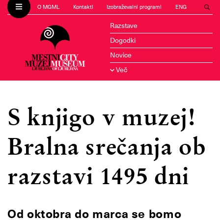
O MGML
Kontakti
Izobraževalni programi
ENG
Razstave
Dogodki
Novice
Več
S knjigo v muzej!
Bralna srečanja ob
razstavi 1495 dni
Od oktobra do marca se bomo