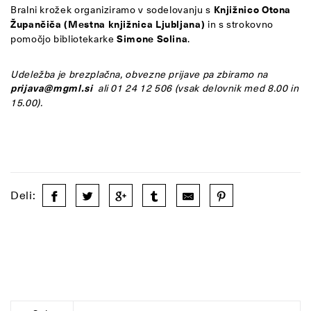
Bralni krožek organiziramo v sodelovanju s
Knjižnico Otona
Župančiča (Mestna knjižnica Ljubljana)
in s strokovno
pomočjo bibliotekarke
Simone
Solina
.
Udeležba je brezplačna, obvezne prijave pa zbiramo na
prijava@mgml
.si
ali 01 24 12 506 (vsak delovnik med 8.00 in
15.00).
Deli: