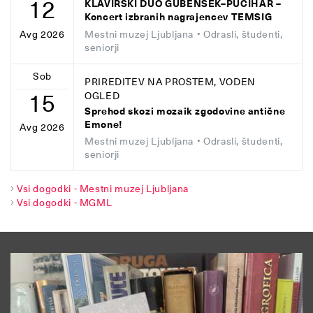
12
KLAVIRSKI DUO GUBENŠEK–PUCIHAR –
Koncert izbranih nagrajencev TEMSIG
Mestni muzej Ljubljana
• Odrasli, študenti,
Avg 2026
seniorji
Sob
PRIREDITEV NA PROSTEM, VODEN
15
OGLED
Sprehod skozi mozaik zgodovine antične
Emone!
Avg 2026
Mestni muzej Ljubljana
• Odrasli, študenti,
seniorji
Vsi dogodki - Mestni muzej Ljubljana
Vsi dogodki - MGML