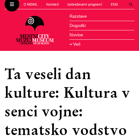
O MGML
Kontakti
Izobraževalni programi
ENG
Razstave
Dogodki
Novice
Več
Ta veseli dan
kulture: Kultura v
senci vojne:
tematsko vodstvo