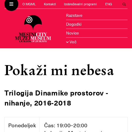
O MGML
Kontakti
Izobraževalni programi
ENG
Razstave
Dogodki
Novice
Več
Pokaži mi nebesa
Trilogija Dinamike prostorov -
nihanje, 2016-2018
Ponedeljek
Čas: 19:00–20:00