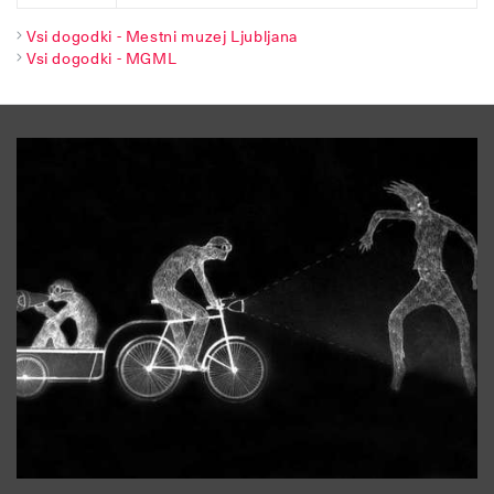
Vsi dogodki - Mestni muzej Ljubljana
Vsi dogodki - MGML