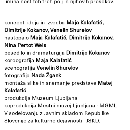
liminalnost teh treh polj in njihovih presekov.
koncept, ideja in izvedba
Maja Kalafatić,
Dimitrije Kokanov, Venelin Shurelov
nastopajo
Maja Kalafatić, Dimitrije Kokanov,
Nina Pertot Weis
besedilo in dramaturgija
Dimitrije Kokanov
koreografija
Maja Kalafatić
scenografija
Venelin Shurelov
fotografija
Nada Žgank
montaža slike in snemanje predstave
Matej
Kalafatić
produkcija Muzeum Ljubljana
koprodukcija Mestni muzej Ljubljana - MGML
V sodelovanju z Javnim skladom Republike
Slovenije za kulturne dejavnosti –JSKD.