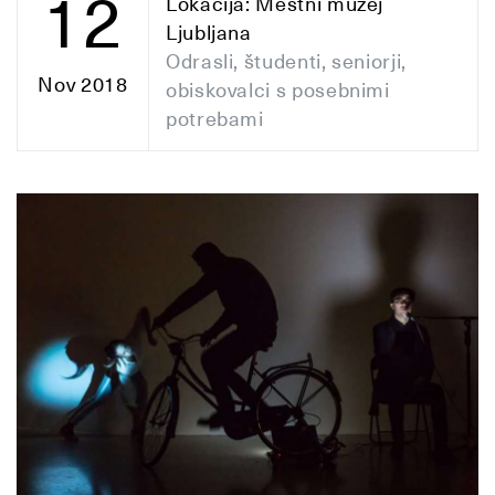
12
Lokacija: Mestni muzej
Ljubljana
Odrasli, študenti, seniorji,
Nov 2018
obiskovalci s posebnimi
potrebami