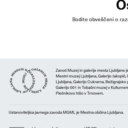
O
Bodite obveščeni o razs
Zavod Muzej in galerije mesta Ljubljane je
Mestni muzej Ljubljana, Galerijo Jakopič, 
Ljubljana, Galerijo Cukrarna, Bežigrajsko g
Galerijo 001 in Tobačni muzej v Kulturne
Plečnikovo hišo v Trnovem.
Ustanoviteljica javnega zavoda MGML je Mestna občina Ljubljana.