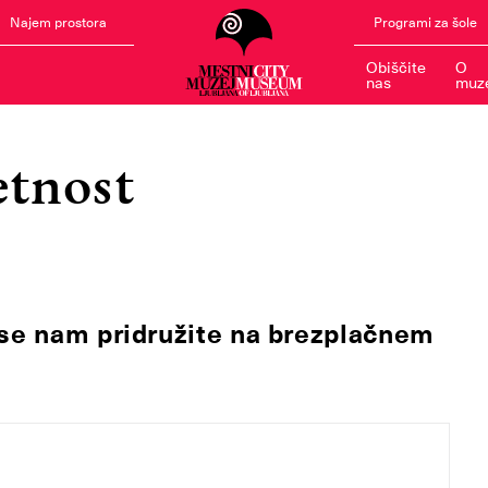
Najem prostora
Programi za šole
Obiščite
O
nas
muz
etnost
 se nam pridružite na brezplačnem