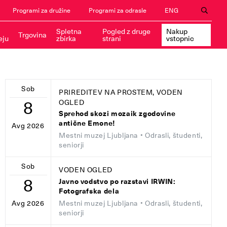
Programi za družine
Programi za odrasle
ENG
Spletna
Pogled z druge
Nakup
Trgovina
eju
zbirka
strani
vstopnic
Sob
PRIREDITEV NA PROSTEM, VODEN
8
OGLED
Sprehod skozi mozaik zgodovine
antične Emone!
Avg 2026
Mestni muzej Ljubljana
• Odrasli, študenti,
seniorji
Sob
VODEN OGLED
8
Javno vodstvo po razstavi IRWIN:
Fotografska dela
Mestni muzej Ljubljana
• Odrasli, študenti,
Avg 2026
seniorji