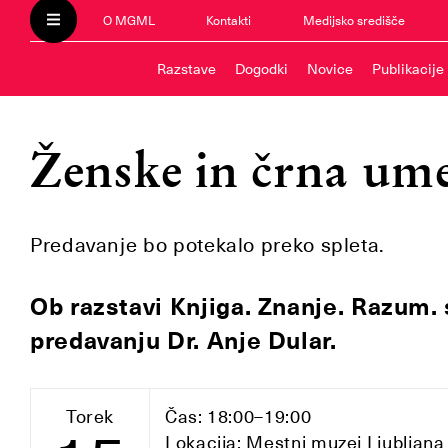
O MGML
Kontakti
Medijsko središče
Razstave
Dogodki
Novice
Publikacije
Ženske in črna um
Predavanje bo potekalo preko spleta.
Ob razstavi Knjiga. Znanje. Razum.
predavanju Dr. Anje Dular.
Torek
Čas: 18:00–19:00
Lokacija: Mestni muzej Ljubljana