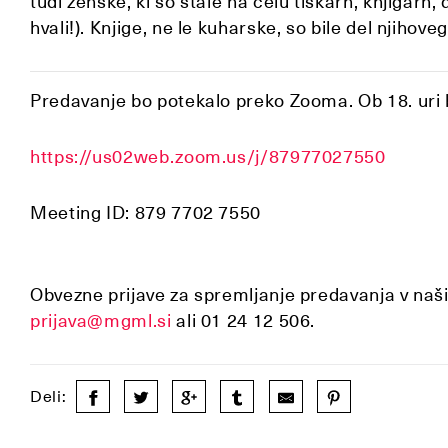
tudi ženske, ki so stale na čelu tiskarn, knjigarn,
hvali!). Knjige, ne le kuharske, so bile del njihove
Predavanje bo potekalo preko Zooma. Ob 18. uri 
https://us02web.zoom.us/j/87977027550
Meeting ID: 879 7702 7550
Obvezne prijave za spremljanje predavanja v na
prijava@mgml.si
ali 01 24 12 506.
Deli: