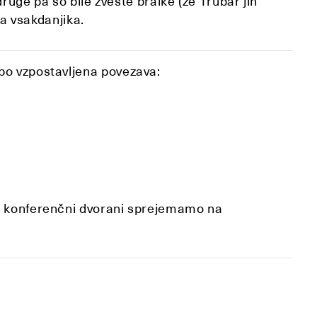
 druge pa so bile zveste bralke (že Trubar jih
ga vsakdanjika.
bo vzpostavljena povezava:
ši konferenčni dvorani sprejemamo na