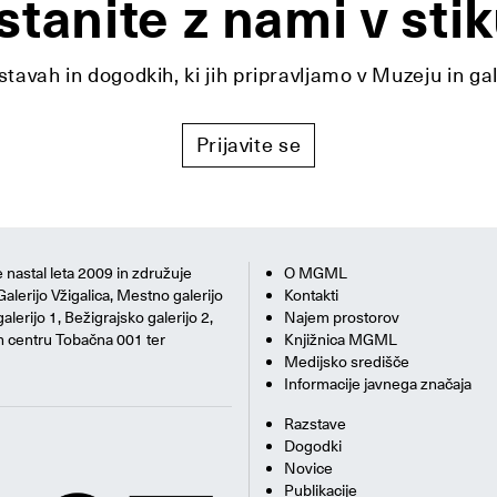
stanite z nami v stik
tavah in dogodkih, ki jih pripravljamo v Muzeju in ga
Prijavite se
 nastal leta 2009 in združuje
O MGML
Galerijo Vžigalica, Mestno galerijo
Kontakti
alerijo 1, Bežigrajsko galerijo 2,
Najem prostorov
m centru Tobačna 001 ter
Knjižnica MGML
Medijsko središče
Informacije javnega značaja
Razstave
Dogodki
Novice
Publikacije