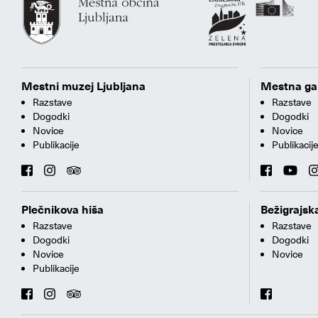
Mestni muzej Ljubljana
Mestna gal
Razstave
Razstave
Dogodki
Dogodki
Novice
Novice
Publikacije
Publikacij
Plečnikova hiša
Bežigrajska
Razstave
Razstave
Dogodki
Dogodki
Novice
Novice
Publikacije