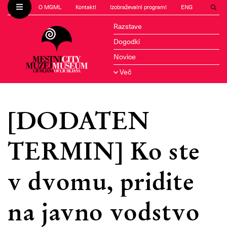
O MGML
Kontakti
Izobraževalni programi
ENG
Razstave
Dogodki
Novice
Več
[DODATEN
TERMIN] Ko ste
v dvomu, pridite
na javno vodstvo