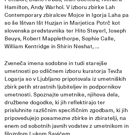
Hamilton, Andy Warhol. V izboru zbirke Lah
Contemporary zbiralcev Mojce in Igorja Laha pa
so še Ištvan Išt Huzjan in Marjetica Potrč kot
slovenska predstavnika ter Hito Steyerl, Joseph
Beuys, Robert Mapplethorpe, Sophie Calle,
William Kentridge in Shirin Neshat, ...
Zveneča imena sodobne in tudi starejše
umetnosti po odličnem izboru kuratorja Tevža
Logarja so v Ljubljano pripotovala iz umetniških
zbirk petih strastnih ljubiteljev in podpornikov
umetnosti. Spoznajte umetnike, njihova dela,
družbene dogodke, ki jih reflektirajo ter
prisluhnite različnim specifičnim zgodbam, ki jih
pripovedujejo posamezne zbirke in zbiratelji, na
enem od sobotnih javnih vodstev z umetnikom in
filozofom Lukom Savićem.