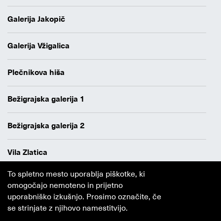
Galerija Jakopič
Galerija Vžigalica
Plečnikova hiša
Bežigrajska galerija 1
Bežigrajska galerija 2
Vila Zlatica
To spletno mesto uporablja piškotke, ki
Varstvo osebnih podatkov
omogočajo nemoteno in prijetno
Avtorji
uporabniško izkušnjo. Prosimo označite, če
Obvestilo o piškotkih
se strinjate z njihovo namestitvijo.