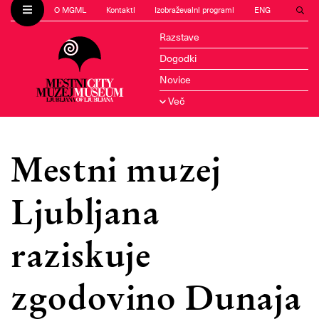
O MGML
Kontakti
Izobraževalni programi
ENG
Razstave
Dogodki
Novice
Več
Mestni muzej
Ljubljana
raziskuje
zgodovino Dunaja