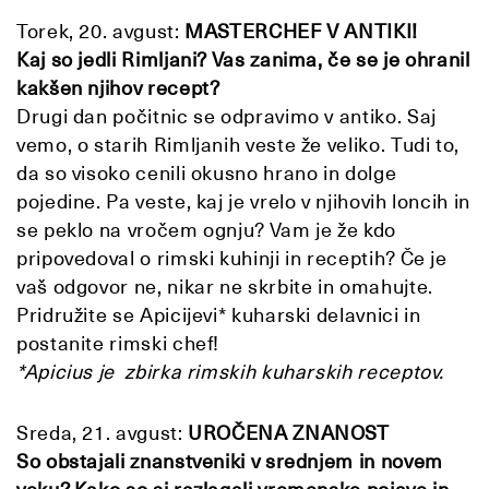
Torek, 20. avgust:
MASTERCHEF V ANTIKI!
Kaj so jedli Rimljani? Vas zanima, če se je ohranil
kakšen njihov recept?
Drugi dan počitnic se odpravimo v antiko. Saj
vemo, o starih Rimljanih veste že veliko. Tudi to,
da so visoko cenili okusno hrano in dolge
pojedine. Pa veste, kaj je vrelo v njihovih loncih in
se peklo na vročem ognju? Vam je že kdo
pripovedoval o rimski kuhinji in receptih? Če je
vaš odgovor ne, nikar ne skrbite in omahujte.
Pridružite se Apicijevi* kuharski delavnici in
postanite rimski chef!
*Apicius je zbirka rimskih kuharskih receptov.
Sreda, 21. avgust:
UROČENA ZNANOST
So obstajali znanstveniki v srednjem in novem