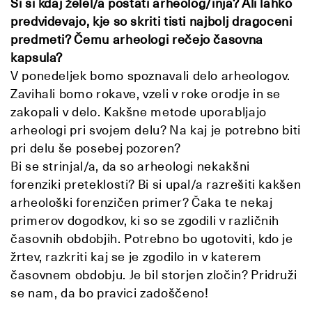
Si si kdaj želel/a postati arheolog/inja? Ali lahko
predvidevajo, kje so skriti tisti najbolj dragoceni
predmeti? Čemu arheologi rečejo časovna
kapsula?
V ponedeljek bomo spoznavali delo arheologov.
Zavihali bomo rokave, vzeli v roke orodje in se
zakopali v delo. Kakšne metode uporabljajo
arheologi pri svojem delu? Na kaj je potrebno biti
pri delu še posebej pozoren?
Bi se strinjal/a, da so arheologi nekakšni
forenziki preteklosti? Bi si upal/a razrešiti kakšen
arheološki forenzičen primer? Čaka te nekaj
primerov dogodkov, ki so se zgodili v različnih
časovnih obdobjih. Potrebno bo ugotoviti, kdo je
žrtev, razkriti kaj se je zgodilo in v katerem
časovnem obdobju. Je bil storjen zločin? Pridruži
se nam, da bo pravici zadoščeno!