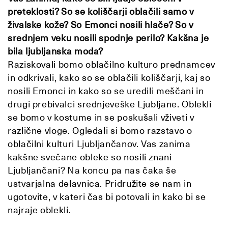
preteklosti? So se koliščarji oblačili samo v
živalske kože? So Emonci nosili hlače? So v
srednjem veku nosili spodnje perilo? Kakšna je
bila ljubljanska moda?
Raziskovali bomo oblačilno kulturo prednamcev
in odkrivali, kako so se oblačili koliščarji, kaj so
nosili Emonci in kako so se uredili meščani in
drugi prebivalci srednjeveške Ljubljane. Oblekli
se bomo v kostume in se poskušali vživeti v
različne vloge. Ogledali si bomo razstavo o
oblačilni kulturi Ljubljančanov. Vas zanima
kakšne svečane obleke so nosili znani
Ljubljančani? Na koncu pa nas čaka še
ustvarjalna delavnica. Pridružite se nam in
ugotovite, v kateri čas bi potovali in kako bi se
najraje oblekli.