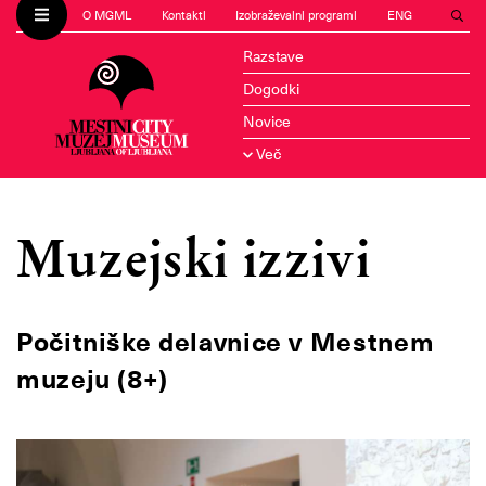
O MGML
Kontakti
Izobraževalni programi
ENG
Razstave
Dogodki
Novice
Več
Muzejski izzivi
Počitniške delavnice v Mestnem
muzeju (8+)