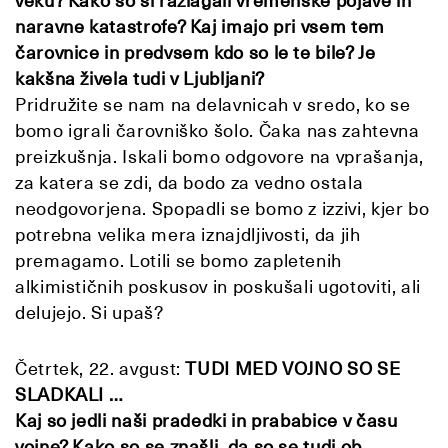
veku? Kako so si razlagali vremenske pojave in
naravne katastrofe? Kaj imajo pri vsem tem
čarovnice in predvsem kdo so le te bile? Je
kakšna živela tudi v Ljubljani?
Pridružite se nam na delavnicah v sredo, ko se
bomo igrali čarovniško šolo. Čaka nas zahtevna
preizkušnja. Iskali bomo odgovore na vprašanja,
za katera se zdi, da bodo za vedno ostala
neodgovorjena. Spopadli se bomo z izzivi, kjer bo
potrebna velika mera iznajdljivosti, da jih
premagamo. Lotili se bomo zapletenih
alkimističnih poskusov in poskušali ugotoviti, ali
delujejo. Si upaš?
Četrtek, 22. avgust:
TUDI MED VOJNO SO SE
SLADKALI …
Kaj so jedli naši pradedki in prababice v času
vojne? Kako so se znašli, da so se tudi ob