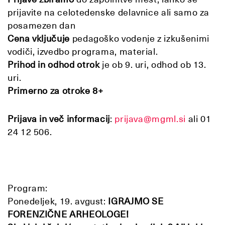
prijavite na celotedenske delavnice ali samo za
posamezen dan
Cena vključuje
pedagoško vodenje z izkušenimi
vodiči, izvedbo programa, material.
Prihod in odhod otrok
je ob 9. uri, odhod ob 13.
uri.
Primerno za otroke 8+
Prijava in več informacij
:
prijava@mgml.si
ali
01
24 12 506.
Program:
Ponedeljek, 19. avgust:
IGRAJMO SE
FORENZIČNE ARHEOLOGE!