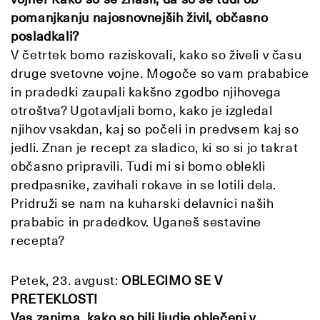
pomanjkanju najosnovnejših živil, občasno
posladkali?
V četrtek bomo raziskovali, kako so živeli v času
druge svetovne vojne. Mogoče so vam prababice
in pradedki zaupali kakšno zgodbo njihovega
otroštva? Ugotavljali bomo, kako je izgledal
njihov vsakdan, kaj so počeli in predvsem kaj so
jedli. Znan je recept za sladico, ki so si jo takrat
občasno pripravili. Tudi mi si bomo oblekli
predpasnike, zavihali rokave in se lotili dela.
Pridruži se nam na kuharski delavnici naših
prababic in pradedkov. Uganeš sestavine
recepta?
Petek, 23. avgust:
OBLECIMO SE V
PRETEKLOST!
Vas zanima, kako so bili ljudje oblečeni v