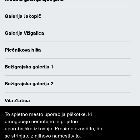
Galerija Jakopič
Galerija Vžigalica
Plečnikova hiša
Bežigrajska galerija 1
Bežigrajska galerija 2
Vila Zlatica
To spletno mesto uporablja piškotke, ki
Varstvo osebnih podatkov
omogočajo nemoteno in prijetno
Avtorji
uporabniško izkušnjo. Prosimo označite, če
Obvestilo o piškotkih
se strinjate z njihovo namestitvijo.