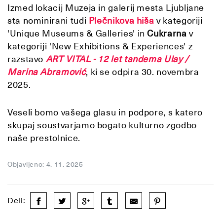
Izmed lokacij Muzeja in galerij mesta Ljubljane
sta nominirani tudi
Plečnikova hiša
v kategoriji
'Unique Museums & Galleries' in
Cukrarna
v
kategoriji 'New Exhibitions & Experiences' z
razstavo
ART VITAL - 12 let tandema Ulay /
Marina Abramović
, ki se odpira 30. novembra
2025.
Veseli bomo vašega glasu in podpore, s katero
skupaj soustvarjamo bogato kulturno zgodbo
naše prestolnice.
Objavljeno: 4. 11. 2025
Deli: