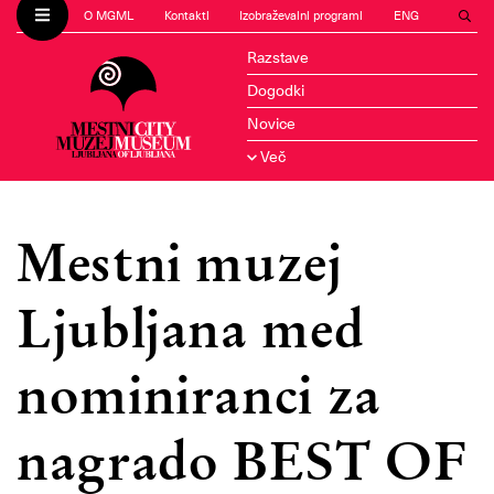
O MGML
Kontakti
Izobraževalni programi
ENG
Razstave
Dogodki
Novice
Več
Mestni muzej
Ljubljana med
nominiranci za
nagrado BEST OF