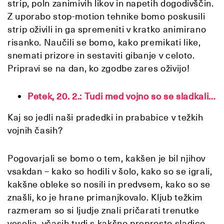
strip, poln zanimivih likov in napetih dogodivščin.
Z uporabo stop-motion tehnike bomo poskusili
strip oživili in ga spremeniti v kratko animirano
risanko. Naučili se bomo, kako premikati like,
snemati prizore in sestaviti gibanje v celoto.
Pripravi se na dan, ko zgodbe zares oživijo!
Petek, 20. 2.:
Tudi med vojno so se sladkali…
Kaj so jedli naši pradedki in prababice v težkih
vojnih časih?
Pogovarjali se bomo o tem, kakšen je bil njihov
vsakdan – kako so hodili v šolo, kako so se igrali,
kakšne obleke so nosili in predvsem, kako so se
znašli, ko je hrane primanjkovalo. Kljub težkim
razmeram so si ljudje znali pričarati trenutke
veselja, včasih tudi s kakšno preprosto sladico,