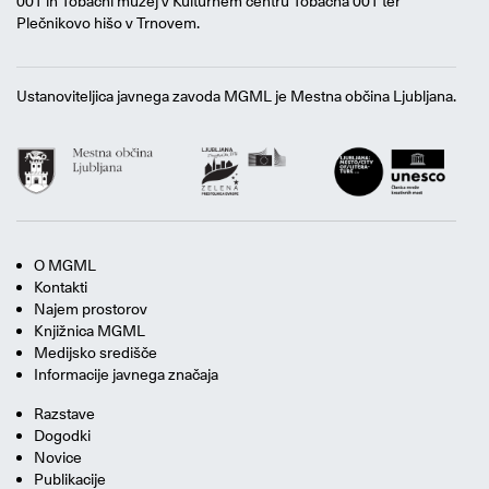
001 in Tobačni muzej v Kulturnem centru Tobačna 001 ter
Plečnikovo hišo v Trnovem.
Ustanoviteljica javnega zavoda MGML je Mestna občina Ljubljana.
O MGML
Kontakti
Najem prostorov
Knjižnica MGML
Medijsko središče
Informacije javnega značaja
Razstave
Dogodki
Novice
Publikacije