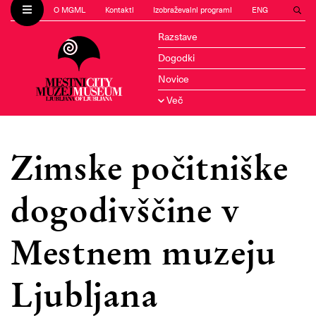
O MGML
Kontakti
Izobraževalni programi
ENG
Razstave
Dogodki
Novice
Več
Zimske počitniške
dogodivščine v
Mestnem muzeju
Ljubljana