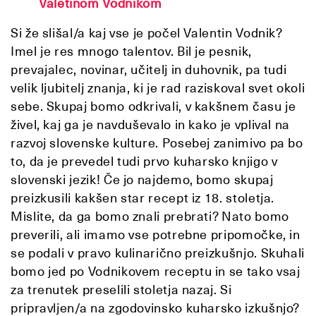
Valetinom Vodnikom
Si že slišal/a kaj vse je počel Valentin Vodnik?
Imel je res mnogo talentov. Bil je pesnik,
prevajalec, novinar, učitelj in duhovnik, pa tudi
velik ljubitelj znanja, ki je rad raziskoval svet okoli
sebe. Skupaj bomo odkrivali, v kakšnem času je
živel, kaj ga je navduševalo in kako je vplival na
razvoj slovenske kulture. Posebej zanimivo pa bo
to, da je prevedel tudi prvo kuharsko knjigo v
slovenski jezik! Če jo najdemo, bomo skupaj
preizkusili kakšen star recept iz 18. stoletja.
Mislite, da ga bomo znali prebrati? Nato bomo
preverili, ali imamo vse potrebne pripomočke, in
se podali v pravo kulinarično preizkušnjo. Skuhali
bomo jed po Vodnikovem receptu in se tako vsaj
za trenutek preselili stoletja nazaj. Si
pripravljen/a na zgodovinsko kuharsko izkušnjo?