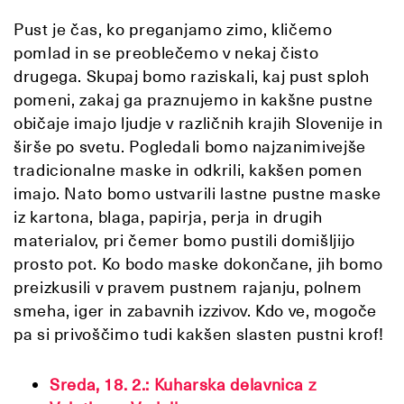
Pust je čas, ko preganjamo zimo, kličemo
pomlad in se preoblečemo v nekaj čisto
drugega. Skupaj bomo raziskali, kaj pust sploh
pomeni, zakaj ga praznujemo in kakšne pustne
običaje imajo ljudje v različnih krajih Slovenije in
širše po svetu. Pogledali bomo najzanimivejše
tradicionalne maske in odkrili, kakšen pomen
imajo. Nato bomo ustvarili lastne pustne maske
iz kartona, blaga, papirja, perja in drugih
materialov, pri čemer bomo pustili domišljijo
prosto pot. Ko bodo maske dokončane, jih bomo
preizkusili v pravem pustnem rajanju, polnem
smeha, iger in zabavnih izzivov. Kdo ve, mogoče
pa si privoščimo tudi kakšen slasten pustni krof!
Sreda, 18. 2.: Kuharska delavnica z