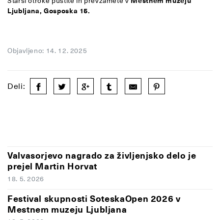
Starši otroke pustite in prevzamete v
Mestnem muzeju
Ljubljana, Gosposka 15.
Objavljeno: 14. 12. 2025
Deli:
Valvasorjevo nagrado za življenjsko delo je
prejel Martin Horvat
18. 5. 2026
Festival skupnosti SoteskaOpen 2026 v
Mestnem muzeju Ljubljana