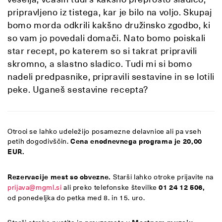
pripravljeno iz tistega, kar je bilo na voljo. Skupaj
bomo morda odkrili kakšno družinsko zgodbo, ki
so vam jo povedali domači. Nato bomo poiskali
star recept, po katerem so si takrat pripravili
skromno, a slastno sladico. Tudi mi si bomo
nadeli predpasnike, pripravili sestavine in se lotili
peke. Uganeš sestavine recepta?
Otroci se lahko udeležijo posamezne delavnice ali pa vseh
petih dogodivščin.
Cena enodnevnega programa je 20,00
EUR.
Rezervacije mest so obvezne.
Starši lahko otroke prijavite na
prijava@mgml.si
ali preko telefonske številke
01 24 12 506,
od ponedeljka do petka med 8. in 15. uro.