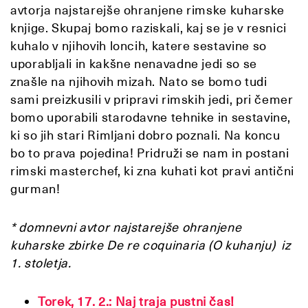
avtorja najstarejše ohranjene rimske kuharske
knjige. Skupaj bomo raziskali, kaj se je v resnici
kuhalo v njihovih loncih, katere sestavine so
uporabljali in kakšne nenavadne jedi so se
znašle na njihovih mizah. Nato se bomo tudi
sami preizkusili v pripravi rimskih jedi, pri čemer
bomo uporabili starodavne tehnike in sestavine,
ki so jih stari Rimljani dobro poznali. Na koncu
bo to prava pojedina! Pridruži se nam in postani
rimski masterchef, ki zna kuhati kot pravi antični
gurman!
*
domnevni avtor najstarejše ohranjene
kuharske zbirke De re coquinaria (O kuhanju) iz
1. stoletja.
Torek, 17. 2.: Naj traja pustni čas!