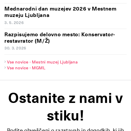
Mednarodni dan muzejev 2026 v Mestnem
muzeju Ljubljana
3. 5. 2026
Razpisujemo delovno mesto: Konservator-
restavrator (M/Ž)
30. 3. 2026
Vse novice - Mestni muzej Ljubljana
Vse novice - MGML
Ostanite z nami v
stiku!
Bodite obveščeni o razstavah in dogodkih, ki jih