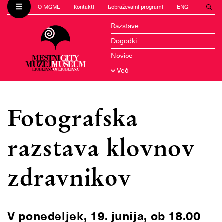
O MGML
Kontakti
Izobraževalni programi
ENG
Razstave
Dogodki
Novice
Več
Fotografska
razstava klovnov
zdravnikov
V ponedeljek, 19. junija, ob 18.00