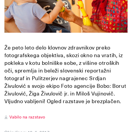
Že peto leto delo klovnov zdravnikov preko
fotografskega objektiva, skozi okno na vratih, iz
pokleka v kotu bolniške sobe, z višine otroških
oči, spremlja in beleži slovenski reportažni
fotograf in Pulitzerjev nagrajenec Srdjan
Živulović s svojo ekipo Foto agencije Bobo: Borut
Živulović, Žiga Živulovič jr. in Miloš Vujinovič.
Vljudno vabljeni! Ogled razstave je brezplačen.
Vabilo na razstavo