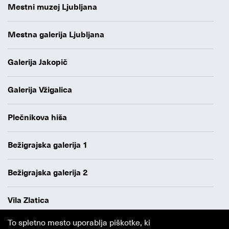
Mestni muzej Ljubljana
Mestna galerija Ljubljana
Galerija Jakopič
Galerija Vžigalica
Plečnikova hiša
Bežigrajska galerija 1
Bežigrajska galerija 2
Vila Zlatica
To spletno mesto uporablja piškotke, ki
Varstvo osebnih podatkov