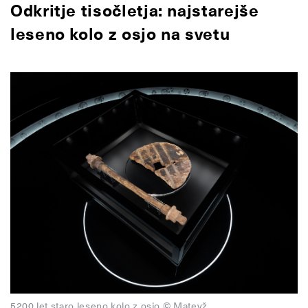
Odkritje tisočletja: najstarejše
leseno kolo z osjo na svetu
5200 let staro leseno kolo z osjo © Matevž