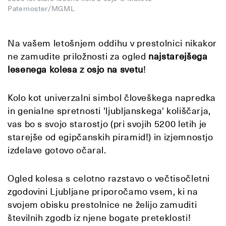
Paternoster/MGML
Na vašem letošnjem oddihu v prestolnici nikakor
ne zamudite priložnosti za ogled
najstarejšega
lesenega kolesa z osjo na svetu
!
Kolo kot univerzalni simbol človeškega napredka
in genialne spretnosti 'ljubljanskega' koliščarja,
vas bo s svojo starostjo (pri svojih 5200 letih je
starejše od egipčanskih piramid!) in izjemnostjo
izdelave gotovo očaral.
Ogled kolesa s celotno razstavo o večtisočletni
zgodovini Ljubljane priporočamo vsem, ki na
svojem obisku prestolnice ne želijo zamuditi
številnih zgodb iz njene bogate preteklosti!