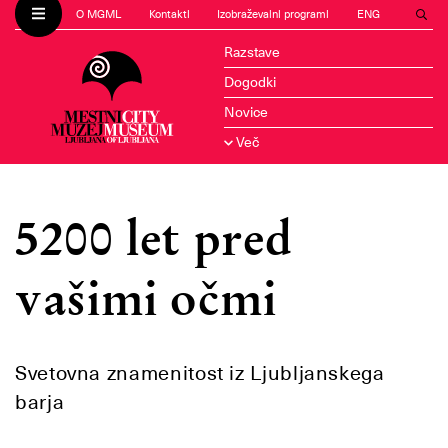
O MGML
Kontakti
Izobraževalni programi
ENG
Razstave
Dogodki
Novice
Več
5200 let pred
vašimi očmi
Svetovna znamenitost iz Ljubljanskega
barja