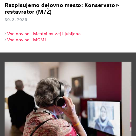
Razpisujemo delovno mesto: Konservator-
restavrator (M/Ž)
30. 3. 2026
Vse novice - Mestni muzej Ljubljana
Vse novice - MGML