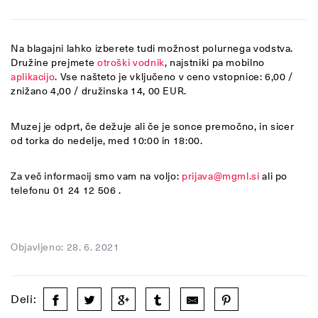
Na blagajni lahko izberete tudi možnost polurnega vodstva.
Družine prejmete
otroški vodnik
, najstniki pa mobilno
aplikacijo
. Vse našteto je vključeno v ceno vstopnice: 6,00 /
znižano 4,00 / družinska 14, 00 EUR.
Muzej je odprt, če dežuje ali če je sonce premočno, in sicer
od torka do nedelje, med 10:00 in 18:00.
Za več informacij smo vam na voljo:
prijava@mgml.si
ali po
telefonu 01 24 12 506 .
Objavljeno: 28. 6. 2021
Deli: