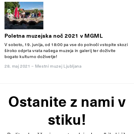
Poletna muzejska noč 2021 v MGML
V soboto, 19. junija, od 18:00 pa vse do polnoči vstopite skozi
široko odprta vrata našega muzeja in galerij ter doživite
bogato kulturno doživetje!
28. maj 2021
–
Mestni muzej Ljubljana
Ostanite z nami v
stiku!