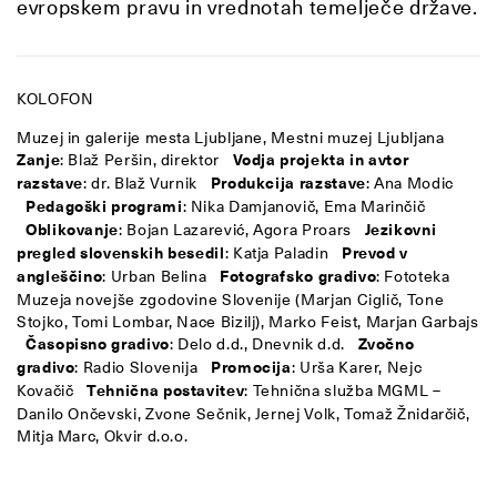
evropskem pravu in vrednotah temelječe države.
KOLOFON
Muzej in galerije mesta Ljubljane, Mestni muzej Ljubljana
Zanje
: Blaž Peršin, direktor
Vodja projekta in avtor
razstave
: dr. Blaž Vurnik
Produkcija razstave
: Ana Modic
Pedagoški programi
: Nika Damjanovič, Ema Marinčič
Oblikovanje
: Bojan Lazarević, Agora Proars
Jezikovni
pregled slovenskih besedil
: Katja Paladin
Prevod v
angleščino
: Urban Belina
Fotografsko gradivo
: Fototeka
Muzeja novejše zgodovine Slovenije (Marjan Ciglič, Tone
Stojko, Tomi Lombar, Nace Bizilj), Marko Feist, Marjan Garbajs
Časopisno gradivo
: Delo d.d., Dnevnik d.d.
Zvočno
gradivo
: Radio Slovenija
Promocija
: Urša Karer, Nejc
Kovačič
Tehnična postavitev
: Tehnična služba MGML –
Danilo Ončevski, Zvone Sečnik, Jernej Volk, Tomaž Žnidarčič,
Mitja Marc, Okvir d.o.o.