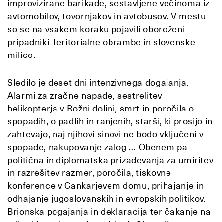
improvizirane barikade, sestavljene večinoma iz
avtomobilov, tovornjakov in avtobusov. V mestu
so se na vsakem koraku pojavili oboroženi
pripadniki Teritorialne obrambe in slovenske
milice.
Sledilo je deset dni intenzivnega dogajanja.
Alarmi za zračne napade, sestrelitev
helikopterja v Rožni dolini, smrt in poročila o
spopadih, o padlih in ranjenih, starši, ki prosijo in
zahtevajo, naj njihovi sinovi ne bodo vključeni v
spopade, nakupovanje zalog … Obenem pa
politična in diplomatska prizadevanja za umiritev
in razrešitev razmer, poročila, tiskovne
konference v Cankarjevem domu, prihajanje in
odhajanje jugoslovanskih in evropskih politikov.
Brionska pogajanja in deklaracija ter čakanje na