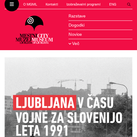
O MGML
Kontakti
Izobraževalni programi
ENG
Razstave
Dogodki
Novice
Več