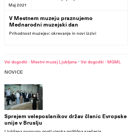
Maj 2021
V Mestnem muzeju praznujemo
Mednarodni muzejski dan
Prihodnost muzejev: okrevanje in novi izzivi
Vsi dogodki - Mestni muzej Ljubljana
•
Vsi dogodki - MGML
NOVICE
Sprejem veleposlanikov držav članic Evropske
unije v Bruslju
Ljubljana ponovno gosti visoka politična srečanja