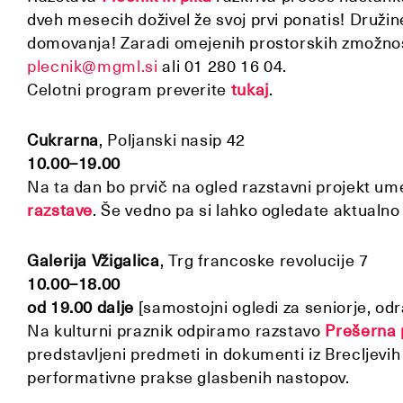
dveh mesecih doživel že svoj prvi ponatis! Družin
domovanja! Zaradi omejenih prostorskih zmožno
plecnik@mgml.si
ali 01 280 16 04.
Celotni program preverite
tukaj
.
Cukrarna
, Poljanski nasip 42
10.00–19.00
Na ta dan bo prvič na ogled razstavni projekt 
razstave
. Še vedno pa si lahko ogledate aktualn
Galerija Vžigalica
, Trg francoske revolucije 7
10.00–18.00
od 19.00 dalje
[samostojni ogledi za seniorje, odr
Na kulturni praznik odpiramo razstavo
Prešerna 
predstavljeni predmeti in dokumenti iz Brecljevih
performativne prakse glasbenih nastopov.