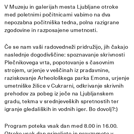
V Muzeju in galerijah mesta Ljubljane otroke
med poletnimi počitnicami vabimo na dva
nepozabna počitniška tedna, polna razigrane
zgodovine in razposajene umetnosti.
Če se nam vaši radovedneži pridružijo, jih čakajo
naslednje dogodivščine: spoznavanje skrivnosti
Plečnikovega vrta, popotovanje s časovnim
strojem, urjenje v veščinah iz pradavnine,
raziskovanje Arheološkega parka Emona, urjenje
umetniške žilice v Cukrarni, odkrivanje skrivnih
prehodov za pobeg iz ječe na Ljubljanskem
gradu, tekma v srednjeveških spretnostih ter
igranje gledaliških in vodnih iger. Bo dovolj?:)
Program poteka vsak dan med 8.00 in 16.00.
Otroke vsak dan pripeljete in prevzamete v