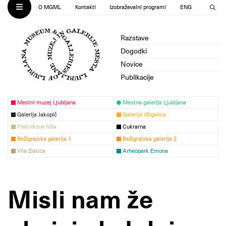
O MGML
Kontakti
Izobraževalni programi
ENG
Razstave
Dogodki
Novice
Publikacije
Mestni muzej Ljubljana
Mestna galerija Ljubljana
Galerija Jakopič
Galerija Vžigalica
Plečnikova hiša
Cukrarna
Bežigrajska galerija 1
Bežigrajska galerija 2
Vila Zlatica
Arheopark Emona
Misli nam že