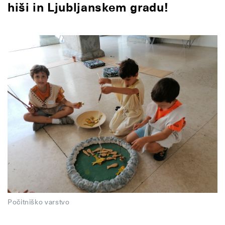
hiši in Ljubljanskem gradu!
Počitniško varstvo