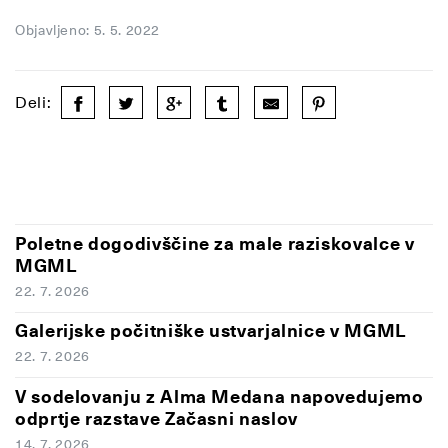
Objavljeno: 5. 5. 2022
Deli:
Poletne dogodivščine za male raziskovalce v
MGML
22. 7. 2026
Galerijske počitniške ustvarjalnice v MGML
22. 7. 2026
V sodelovanju z Alma Medana napovedujemo
odprtje razstave Začasni naslov
14. 7. 2026