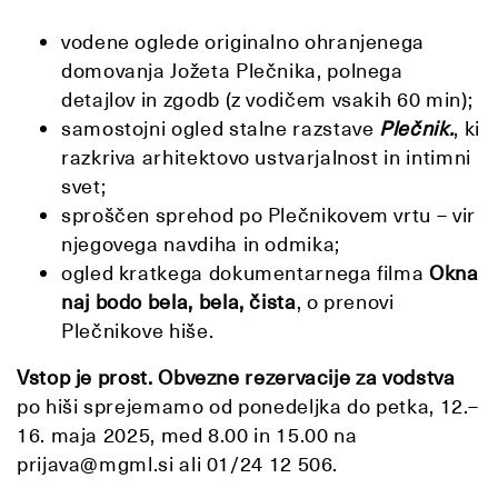
vodene oglede originalno ohranjenega
domovanja Jožeta Plečnika, polnega
detajlov in zgodb (z vodičem vsakih 60 min);
samostojni ogled stalne razstave
Plečnik.
, ki
razkriva arhitektovo ustvarjalnost in intimni
svet;
sproščen sprehod po Plečnikovem vrtu – vir
njegovega navdiha in odmika;
ogled kratkega dokumentarnega filma
Okna
naj bodo bela, bela, čista
, o prenovi
Plečnikove hiše.
Vstop je prost. Obvezne rezervacije za vodstva
po hiši sprejemamo od ponedeljka do petka, 12.–
16. maja 2025, med 8.00 in 15.00 na
prijava@mgml.si ali 01/24 12 506.