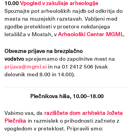
10.00
Vpogled v zakulisje arheologije
Spoznajte pot arheoloških najdb od odkritja do
mesta na muzejskih razstavah. Vabljeni med
zgodbe preteklosti v prostore nekdanjega
letališča v Mostah, v
Arheološki Center MGML
.
Obvezne prijave na brezplačno
vodstvo
sprejemamo do zapolnitve mest na
prijava@mgml.si
in na 01 2412 506 (vsak
delovnik med 8.00 in 14.00).
Plečnikova hiša, 10.00–18.00
Vabimo vas, da
raziščete dom arhitekta Jožeta
Plečnika
in razmislek o prihodnosti začnete z
vpogledom v preteklost. Pripravili smo: