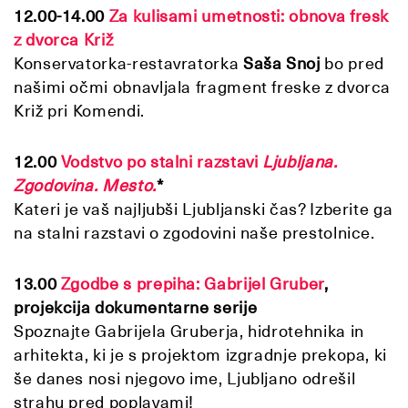
1
2
.00-1
4
.00
Za kulisami umetnosti: obnova fresk
z dvorca Križ
Konservatorka-restavratorka
Saša Snoj
bo pred
našimi očmi obnavljala fragment freske z dvorca
Križ pri Komendi.
12.00
Vodstvo po stalni razstavi
Ljubljana.
Zgodovina. Mesto.
*
Kateri je vaš najljubši Ljubljanski čas? Izberite ga
na stalni razstavi o zgodovini naše prestolnice.
13.00
Zgodbe s prepiha: Gabrijel Gruber
,
projekcija dokumentarne serije
Spoznajte Gabrijela Gruberja, hidrotehnika in
arhitekta, ki je s projektom izgradnje prekopa, ki
še danes nosi njegovo ime, Ljubljano odrešil
strahu pred poplavami!