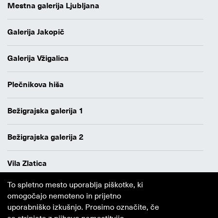
Mestna galerija Ljubljana
Galerija Jakopič
Galerija Vžigalica
Plečnikova hiša
Bežigrajska galerija 1
Bežigrajska galerija 2
Vila Zlatica
To spletno mesto uporablja piškotke, ki
Varstvo osebnih podatkov
omogočajo nemoteno in prijetno
Avtorji
uporabniško izkušnjo. Prosimo označite, če
Obvestilo o piškotkih