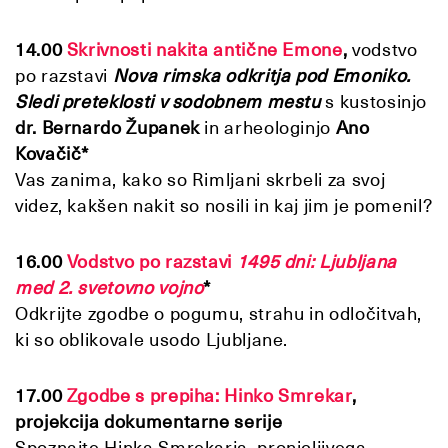
14.00
Skrivnosti nakita antične Emone
,
vodstvo
po razstavi
Nova rimska odkritja pod Emoniko.
Sledi preteklosti v sodobnem mestu
s kustosinjo
dr. Bernardo Županek
in arheologinjo
Ano
Kovačič*
Vas zanima, kako so Rimljani skrbeli za svoj
videz, kakšen nakit so nosili in kaj jim je pomenil?
16.00
Vodstvo po razstavi
1495 dni: Ljubljana
med 2. svetovno vojno
*
Odkrijte zgodbe o pogumu, strahu in odločitvah,
ki so oblikovale usodo Ljubljane.
17.00
Zgodbe s prepiha: Hinko Smrekar
,
projekcija dokumentarne serije
Spoznajte Hinka Smrekarja, pronicljivega