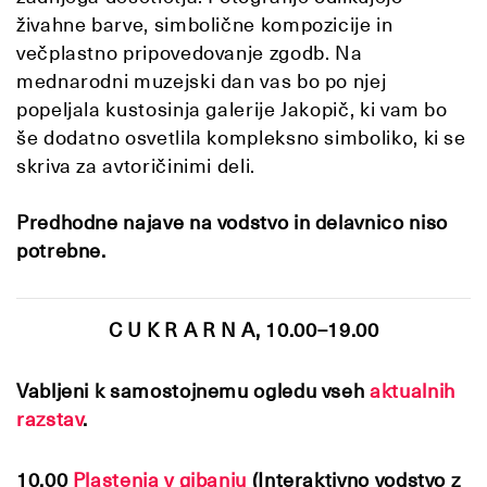
živahne barve, simbolične kompozicije in
večplastno pripovedovanje zgodb. Na
mednarodni muzejski dan vas bo po njej
popeljala kustosinja galerije Jakopič, ki vam bo
še dodatno osvetlila kompleksno simboliko, ki se
skriva za avtoričinimi deli.
Predhodne najave na vodstvo in delavnico niso
potrebne.
C U K R A R N A, 10.00–19.00
Vabljeni k samostojnemu ogledu vseh
aktualnih
razstav
.
10.00
Plastenja v gibanju
(Interaktivno vodstvo z