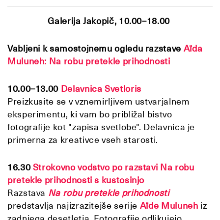
Galerija Jakopič, 10.00–18.00
Vabljeni k samostojnemu ogledu razstave
Aïda
Muluneh: Na robu pretekle prihodnosti
10.00–13.00
Delavnica Svetloris
Preizkusite se v vznemirljivem ustvarjalnem
eksperimentu, ki vam bo približal bistvo
fotografije kot "zapisa svetlobe". Delavnica je
primerna za kreativce vseh starosti.
16.30
Strokovno vodstvo po razstavi Na robu
pretekle prihodnosti s kustosinjo
Razstava
Na robu pretekle prihodnosti
predstavlja najizrazitejše serije
Aïde Muluneh
iz
zadnjega desetletja. Fotografije odlikujejo