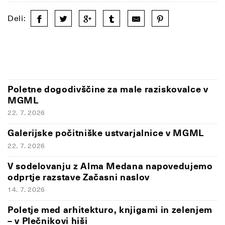
Deli:
Poletne dogodivščine za male raziskovalce v
MGML
22. 7. 2026
Galerijske počitniške ustvarjalnice v MGML
22. 7. 2026
V sodelovanju z Alma Medana napovedujemo
odprtje razstave Začasni naslov
14. 7. 2026
Poletje med arhitekturo, knjigami in zelenjem
– v Plečnikovi hiši