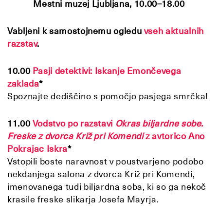
Mestni muzej Ljubljana, 10.00–18.00
Vabljeni k samostojnemu ogledu
vseh aktualnih
razstav
.
10.00
Pasji detektivi: Iskanje Emončevega
zaklada
*
Spoznajte dediščino s pomočjo pasjega smrčka!
11.00
Vodstvo po razstavi
Okras biljardne sobe.
Freske z dvorca Križ pri Komendi
z avtorico Ano
Pokrajac Iskra
*
Vstopili boste naravnost v poustvarjeno podobo
nekdanjega salona z dvorca Križ pri Komendi,
imenovanega tudi biljardna soba, ki so ga nekoč
krasile freske slikarja Josefa Mayrja.