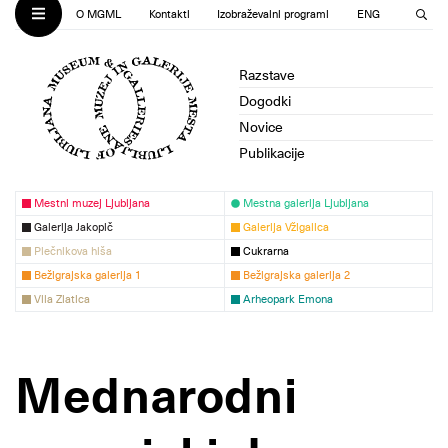
O MGML
Kontakti
Izobraževalni programi
ENG
Razstave
Dogodki
Novice
Publikacije
Mestni muzej Ljubljana
Mestna galerija Ljubljana
Galerija Jakopič
Galerija Vžigalica
Plečnikova hiša
Cukrarna
Bežigrajska galerija 1
Bežigrajska galerija 2
Vila Zlatica
Arheopark Emona
Mednarodni