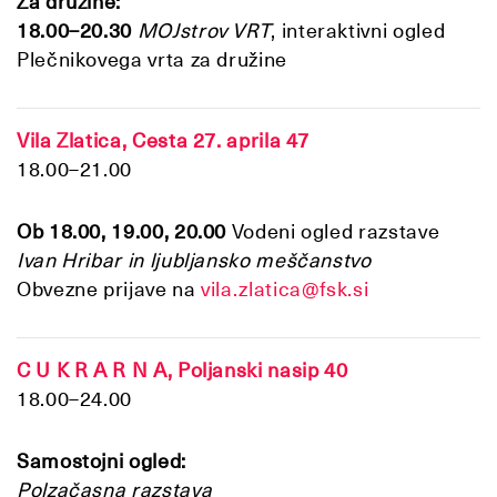
Za družine:
18.00–20.30
MOJstrov VRT
, interaktivni ogled
Plečnikovega vrta za družine
Vila Zlatica, Cesta 27. aprila 47
18.00–21.00
Ob 18.00, 19.00, 20.00
Vodeni ogled razstave
Ivan Hribar in ljubljansko meščanstvo
Obvezne prijave na
vila.zlatica@fsk.si
C U K R A R N A, Poljanski nasip 40
18.00–24.00
Samostojni ogled:
Polzačasna razstava