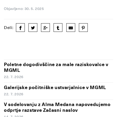
Objavljeno: 30. 5. 2025
Deli:
Poletne dogodivščine za male raziskovalce v
MGML
22. 7. 2026
Galerijske počitniške ustvarjalnice v MGML
22. 7. 2026
V sodelovanju z Alma Medana napovedujemo
odprtje razstave Začasni naslov
14. 7. 2026