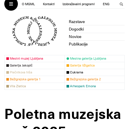
O MGML
Kontakti
Izobraževalni programi
ENG
Razstave
Dogodki
Novice
Publikacije
Mestni muzej Ljubljana
Mestna galerija Ljubljana
Galerija Jakopič
Galerija Vžigalica
Plečnikova hiša
Cukrarna
Bežigrajska galerija 1
Bežigrajska galerija 2
Vila Zlatica
Arheopark Emona
Poletna muzejska