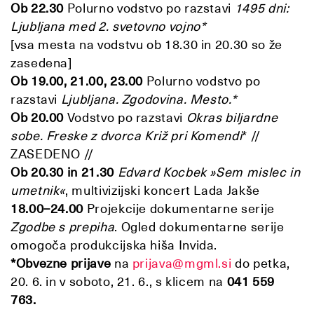
Ob 22.30
Polurno vodstvo po razstavi
1495 dni:
Ljubljana med 2. svetovno vojno*
[vsa mesta na vodstvu ob 18.30 in 20.30 so že
zasedena]
Ob 19.00, 21.00, 23.00
Polurno vodstvo po
razstavi
Ljubljana. Zgodovina. Mesto.*
Ob 20.00
Vodstvo po razstavi
Okras biljardne
sobe. Freske z dvorca Križ pri Komendi
* //
ZASEDENO //
Ob 20.30 in 21.30
Edvard Kocbek »Sem mislec in
umetnik«
, multivizijski koncert Lada Jakše
18.00
–
24.00
Projekcije dokumentarne serije
Zgodbe s prepiha
.
Ogled dokumentarne serije
omogoča produkcijska hiša Invida.
*Obvezne prijave
na
prijava@mgml.si
do petka,
20. 6. in v soboto, 21. 6., s klicem na
041 559
763.