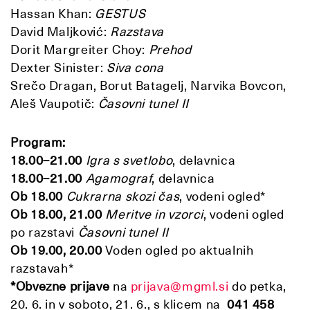
Hassan Khan:
GESTUS
David Maljković:
Razstava
Dorit Margreiter Choy:
Prehod
Dexter Sinister:
Siva cona
Srečo Dragan, Borut Batagelj, Narvika Bovcon,
Aleš Vaupotič:
Časovni tunel II
Program:
18.00–21.00
Igra s svetlobo
, delavnica
18.00–21.00
Agamograf
, delavnica
Ob 18.00
Cukrarna skozi čas
, vodeni ogled*
Ob 18.00, 21.00
Meritve in vzorci
, vodeni ogled
po razstavi
Časovni tunel II
Ob 19.00, 20.00
Voden ogled po aktualnih
razstavah*
*Obvezne prijave
na
prijava@mgml.si
do petka,
20. 6. in v soboto, 21. 6., s klicem na
041 458