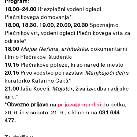
Program:
18.00
–
24.00
Brezplačni vodeni ogledi
Plečnikovega domovanja*
18.00, 18.30, 19.00, 20.00, 20.30
Spoznajmo
Plečnikov vrt, vodeni ogledi Plečnikovega vrta za
odrasle*
18.00
Majda Neřima, arhitektka,
dokumentarni
film o Plečnikovi študentki
19.15
Plečnikove poteze, ki so naredile mesto
20.15
Prvo vodstvo po razstavi
Manjkajoči deli
s
kuratorko Katarino Čakš*
21.00
Jaša Koceli:
Mojster
, živa izvedba radijske
igre.*
*Obvezne prijave
na
prijava@mgml.si
do petka,
20. 6. in v soboto, 21. 6., s klicem na
031 644
477
.