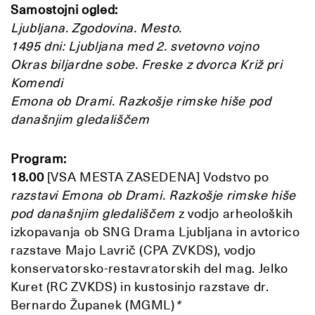
Samostojni ogled:
Ljubljana. Zgodovina. Mesto.
1495 dni: Ljubljana med 2. svetovno vojno
Okras biljardne sobe. Freske z dvorca Križ pri
Komendi
Emona ob Drami. Razkošje rimske hiše pod
današnjim gledališčem
Program:
18.00
[VSA MESTA ZASEDENA] Vodstvo po
razstavi Emona ob Drami. Razkošje rimske hiše
pod današnjim gledališčem
z
vodjo arheoloških
izkopavanja ob SNG Drama Ljubljana in avtorico
razstave Majo Lavrič (CPA ZVKDS), vodjo
konservatorsko-restavratorskih del mag. Jelko
Kuret (RC ZVKDS) in kustosinjo razstave dr.
Bernardo Županek (MGML)
*