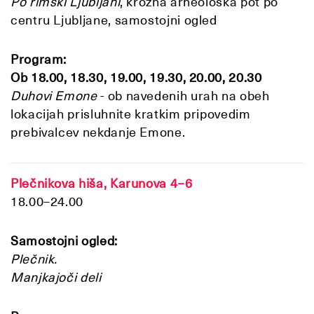
Po rimski Ljubljani
, krožna arheološka pot po
centru Ljubljane, samostojni ogled
Program:
Ob 18.00, 18.30, 19.00, 19.30, 20.00, 20.30
Duhovi Emone
- ob navedenih urah na obeh
lokacijah prisluhnite kratkim pripovedim
prebivalcev nekdanje Emone.
Plečnikova hiša, Karunova 4−6
18.00–24.00
Samostojni ogled:
Plečnik.
Manjkajoči deli