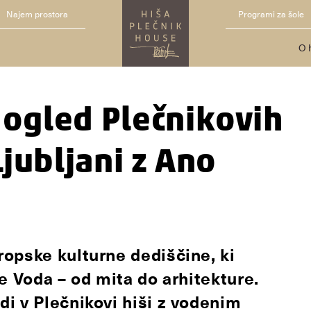
Najem prostora
Programi za šole
O 
ogled Plečnikovih
Ljubljani z Ano
opske kulturne dediščine, ki
e Voda – od mita do arhitekture.
i v Plečnikovi hiši z vodenim