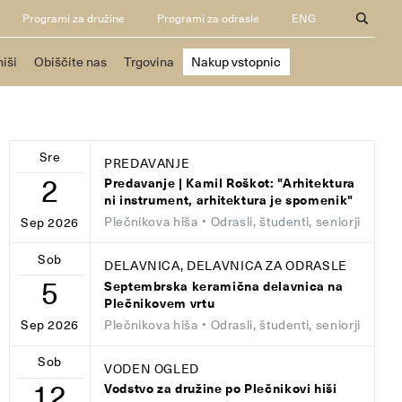
Programi za družine
Programi za odrasle
ENG
hiši
Obiščite nas
Trgovina
Nakup vstopnic
Sre
PREDAVANJE
2
Predavanje | Kamil Roškot: "Arhitektura
ni instrument, arhitektura je spomenik"
Plečnikova hiša
• Odrasli, študenti, seniorji
Sep 2026
Sob
DELAVNICA, DELAVNICA ZA ODRASLE
5
Septembrska keramična delavnica na
Plečnikovem vrtu
Plečnikova hiša
• Odrasli, študenti, seniorji
Sep 2026
Sob
VODEN OGLED
12
Vodstvo za družine po Plečnikovi hiši