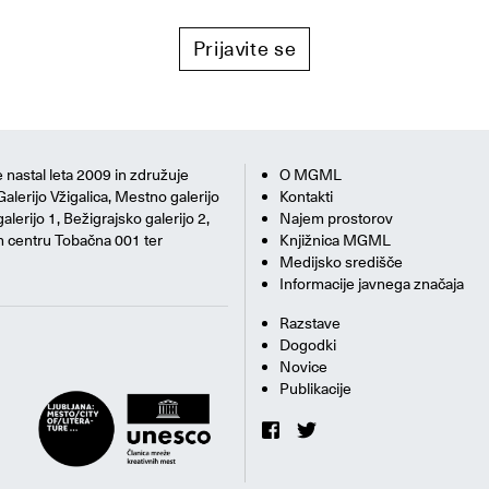
Prijavite se
 nastal leta 2009 in združuje
O MGML
Galerijo Vžigalica, Mestno galerijo
Kontakti
alerijo 1, Bežigrajsko galerijo 2,
Najem prostorov
m centru Tobačna 001 ter
Knjižnica MGML
Medijsko središče
Informacije javnega značaja
Razstave
Dogodki
Novice
Publikacije