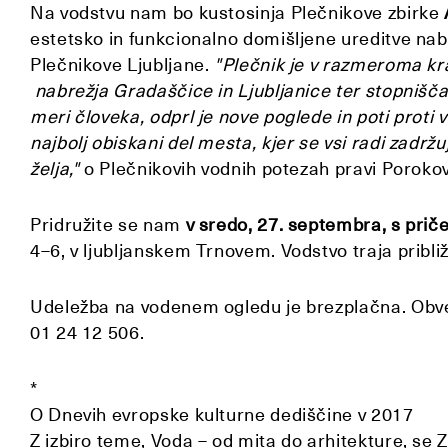
Na vodstvu nam bo kustosinja Plečnikove zbirke
estetsko in funkcionalno domišljene ureditve nab
Plečnikove Ljubljane.
"Plečnik je v razmeroma kra
nabrežja Gradaščice in Ljubljanice ter stopnišča 
meri človeka, odprl je nove poglede in poti proti v
najbolj obiskani del mesta, kjer se vsi radi zadržu
želja,"
o Plečnikovih vodnih potezah pravi Poroko
Pridružite se nam
v sredo, 27. septembra, s prič
4–6, v ljubljanskem Trnovem. Vodstvo traja pribl
Udeležba na vodenem ogledu je brezplačna. Ob
01 24 12 506.
*
O Dnevih evropske kulturne dediščine v 2017
Z izbiro teme, Voda – od mita do arhitekture, se 