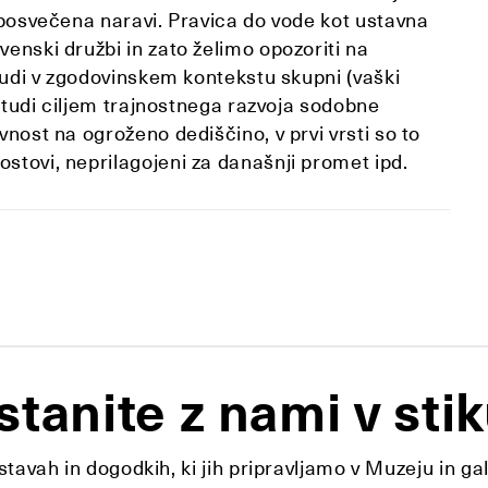
7 posvečena naravi. Pravica do vode kot ustavna
venski družbi in zato želimo opozoriti na
 tudi v zgodovinskem kontekstu skupni (vaški
mo tudi ciljem trajnostnega razvoja sodobne
vnost na ogroženo dediščino, v prvi vrsti so to
stovi, neprilagojeni za današnji promet ipd.
stanite z nami v stik
tavah in dogodkih, ki jih pripravljamo v Muzeju in ga