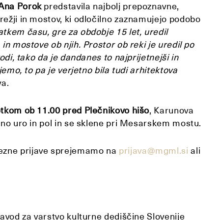
Ana Porok
predstavila najbolj prepoznavne,
režji in mostov, ki odločilno zaznamujejo podobo
tkem času, gre za obdobje 15 let, uredil
in mostove ob njih. Prostor ob reki je uredil po
odi, tako da je dandanes to najprijetnejši in
jemo, to pa je verjetno bila tudi arhitektova
va.
etkom ob 11.00 pred Plečnikovo hišo
, Karunova
ižno uro in pol in se sklene pri Mesarskem mostu.
vezne prijave sprejemamo na
prijava@mgml.si
ali
Zavod za varstvo kulturne dediščine Slovenije