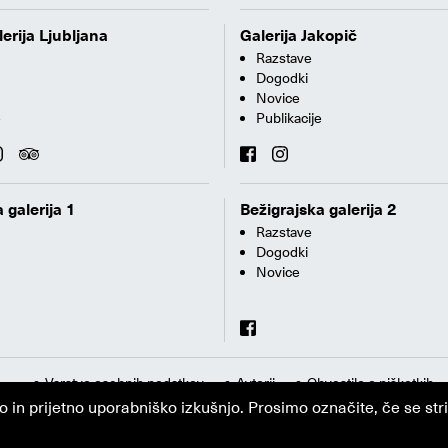
erija Ljubljana
Galerija Jakopič
Razstave
Dogodki
Novice
e
Publikacije
 galerija 1
Bežigrajska galerija 2
Razstave
Dogodki
Novice
Varstvo osebnih podatkov
Avtorji
Obvestilo o piškotkih
n prijetno uporabniško izkušnjo. Prosimo označite, če se strin