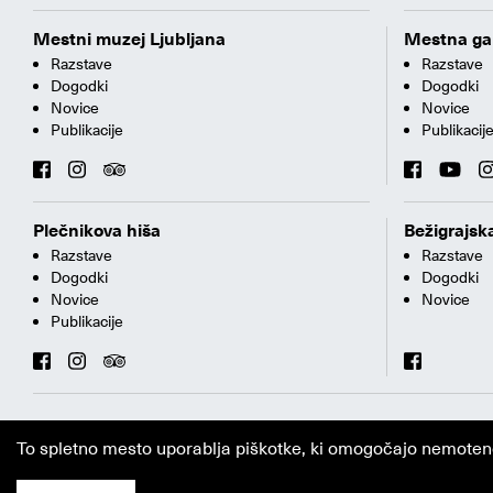
Mestni muzej Ljubljana
Mestna gal
Razstave
Razstave
Dogodki
Dogodki
Novice
Novice
Publikacije
Publikacij
Plečnikova hiša
Bežigrajska
Razstave
Razstave
Dogodki
Dogodki
Novice
Novice
Publikacije
To spletno mesto uporablja piškotke, ki omogočajo nemoteno i