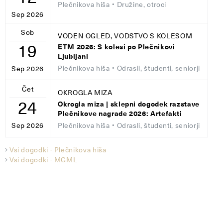
Plečnikova hiša
• Družine, otroci
Sep 2026
Sob
VODEN OGLED, VODSTVO S KOLESOM
19
ETM 2026: S kolesi po Plečnikovi
Ljubljani
Plečnikova hiša
• Odrasli, študenti, seniorji
Sep 2026
Čet
OKROGLA MIZA
24
Okrogla miza | sklepni dogodek razstave
Plečnikove nagrade 2026: Artefakti
Plečnikova hiša
• Odrasli, študenti, seniorji
Sep 2026
Vsi dogodki - Plečnikova hiša
Vsi dogodki - MGML