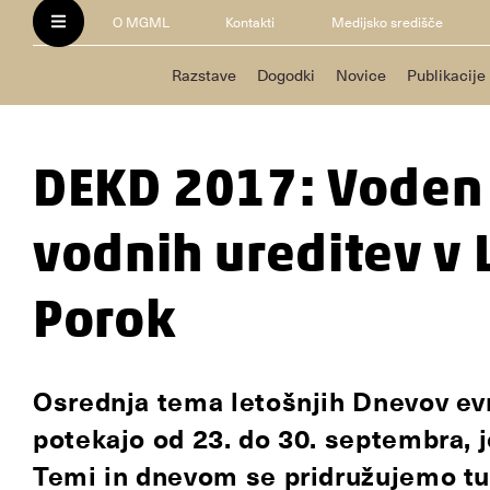
O MGML
Kontakti
Medijsko središče
Razstave
Dogodki
Novice
Publikacije
DEKD 2017: Voden 
vodnih ureditev v 
Porok
Osrednja tema letošnjih Dnevov evr
potekajo od 23. do 30. septembra, j
Temi in dnevom se pridružujemo tud