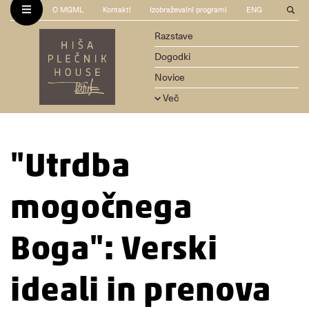
O MGML
Kontakti
Izobraževalni programi
ENG
Razstave
Dogodki
Novice
Več
"Utrdba
mogočnega
Boga": Verski
ideali in prenova