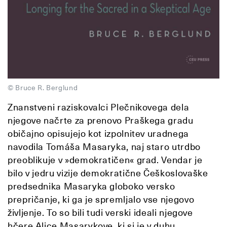
© Bruce R. Berglund
Znanstveni raziskovalci Plečnikovega dela
njegove načrte za prenovo Praškega gradu
običajno opisujejo kot izpolnitev uradnega
navodila Tomáša Masaryka, naj staro utrdbo
preoblikuje v »demokratičen« grad. Vendar je
bilo v jedru vizije demokratične Češkoslovaške
predsednika Masaryka globoko versko
prepričanje, ki ga je spremljalo vse njegovo
življenje. To so bili tudi verski ideali njegove
hčere Alice Masarykove, ki si je v duhu