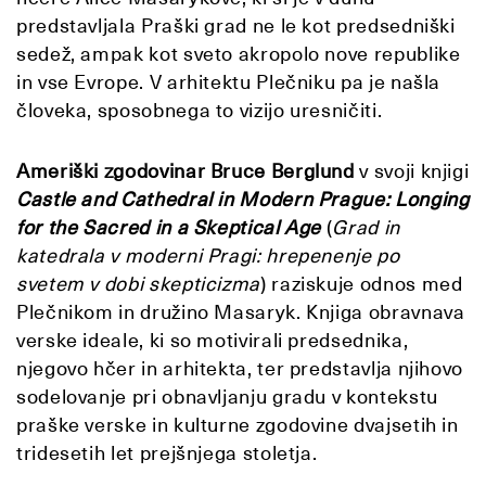
predstavljala Praški grad ne le kot predsedniški
sedež, ampak kot sveto akropolo nove republike
in vse Evrope. V arhitektu Plečniku pa je našla
človeka, sposobnega to vizijo uresničiti.
Ameriški zgodovinar Bruce Berglund
v svoji knjigi
Castle and Cathedral in Modern Prague: Longing
for the Sacred in a Skeptical Age
(
Grad in
katedrala v moderni Pragi: hrepenenje po
svetem v dobi skepticizma
) raziskuje odnos med
Plečnikom in družino Masaryk. Knjiga obravnava
verske ideale, ki so motivirali predsednika,
njegovo hčer in arhitekta, ter predstavlja njihovo
sodelovanje pri obnavljanju gradu v kontekstu
praške verske in kulturne zgodovine dvajsetih in
tridesetih let prejšnjega stoletja.