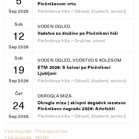
5
Plečnikovem vrtu
Plečnikova hiša
• Odrasli, študenti, seniorji
Sep 2026
Sob
VODEN OGLED
12
Vodstvo za družine po Plečnikovi hiši
Plečnikova hiša
• Družine, otroci
Sep 2026
Sob
VODEN OGLED, VODSTVO S KOLESOM
19
ETM 2026: S kolesi po Plečnikovi
Ljubljani
Plečnikova hiša
• Odrasli, študenti, seniorji
Sep 2026
Čet
OKROGLA MIZA
24
Okrogla miza | sklepni dogodek razstave
Plečnikove nagrade 2026: Artefakti
Plečnikova hiša
• Odrasli, študenti, seniorji
Sep 2026
Vsi dogodki - Plečnikova hiša
Vsi dogodki - MGML