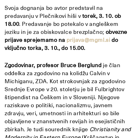
Svoja dognanja bo avtor predstavil na
predavanju v Plečnikovi hiši v
torek, 3. 10. ob
18.00
. Predavanje bo potekalo v angleškem
jeziku in je za obiskovalce brezplačno;
obvezne
prijave sprejemamo na
prijava@mgml.si
do
vključno torka, 3. 10., do 15.00.
Zgodovinar, profesor Bruce Berglund
je član
oddelka za zgodovino na kolidžu Calvin v
Michiganu, ZDA. Kot strokovnjak za zgodovino
Srednje Evrope v 20. stoletju je bil Fulbrightov
štipendist na Češkem in v Sloveniji. Njegove
raziskave o politiki, nacionalizmu, javnem
zdravju, veri, umetnosti in arhitekturi so bile
objavljene v znanstvenih revijah in esejističnih
zbirkah. Je tudi sourednik knjige
Christianity and
Modernity in Eastern Europe
(Krščanstvo in