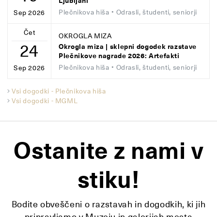
Ljubljani
Plečnikova hiša
• Odrasli, študenti, seniorji
Sep 2026
Čet
OKROGLA MIZA
24
Okrogla miza | sklepni dogodek razstave
Plečnikove nagrade 2026: Artefakti
Plečnikova hiša
• Odrasli, študenti, seniorji
Sep 2026
Vsi dogodki - Plečnikova hiša
Vsi dogodki - MGML
Ostanite z nami v
stiku!
Bodite obveščeni o razstavah in dogodkih, ki jih
pripravljamo v Muzeju in galerijah mesta