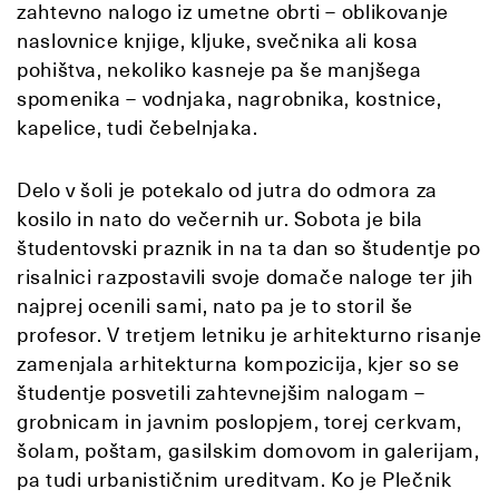
zahtevno nalogo iz umetne obrti – oblikovanje
naslovnice knjige, kljuke, svečnika ali kosa
pohištva, nekoliko kasneje pa še manjšega
spomenika – vodnjaka, nagrobnika, kostnice,
kapelice, tudi čebelnjaka.
Delo v šoli je potekalo od jutra do odmora za
kosilo in nato do večernih ur. Sobota je bila
študentovski praznik in na ta dan so študentje po
risalnici razpostavili svoje domače naloge ter jih
najprej ocenili sami, nato pa je to storil še
profesor. V tretjem letniku je arhitekturno risanje
zamenjala arhitekturna kompozicija, kjer so se
študentje posvetili zahtevnejšim nalogam –
grobnicam in javnim poslopjem, torej cerkvam,
šolam, poštam, gasilskim domovom in galerijam,
pa tudi urbanističnim ureditvam. Ko je Plečnik