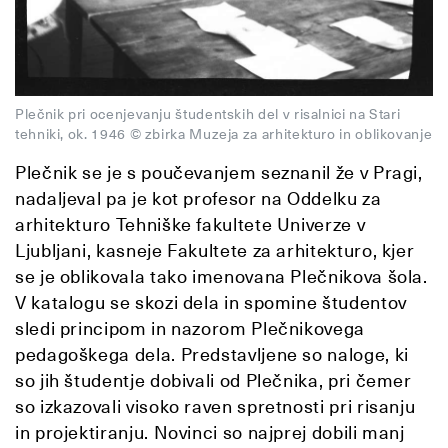
Plečnik pri ocenjevanju študentskih del v risalnici na Stari
tehniki, ok. 1946 © zbirka Muzeja za arhitekturo in oblikovanje
Plečnik se je s poučevanjem seznanil že v Pragi,
nadaljeval pa je kot profesor na Oddelku za
arhitekturo Tehniške fakultete Univerze v
Ljubljani, kasneje Fakultete za arhitekturo, kjer
se je oblikovala tako imenovana Plečnikova šola.
V katalogu se skozi dela in spomine študentov
sledi principom in nazorom Plečnikovega
pedagoškega dela. Predstavljene so naloge, ki
so jih študentje dobivali od Plečnika, pri čemer
so izkazovali visoko raven spretnosti pri risanju
in projektiranju. Novinci so najprej dobili manj