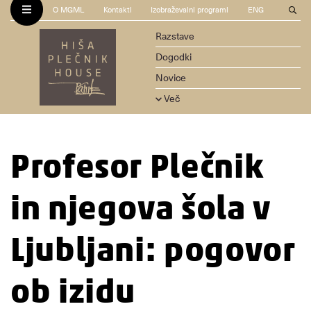
O MGML
Kontakti
Izobraževalni programi
ENG
Razstave
Dogodki
Novice
Več
Profesor Plečnik
in njegova šola v
Ljubljani: pogovor
ob izidu