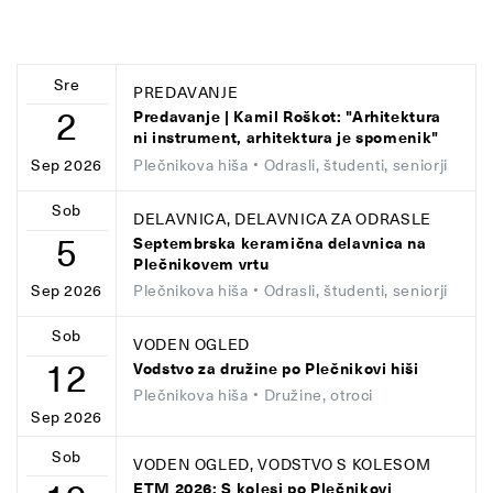
Sre
PREDAVANJE
2
Predavanje | Kamil Roškot: "Arhitektura
ni instrument, arhitektura je spomenik"
Plečnikova hiša
• Odrasli, študenti, seniorji
Sep 2026
Sob
DELAVNICA, DELAVNICA ZA ODRASLE
5
Septembrska keramična delavnica na
Plečnikovem vrtu
Plečnikova hiša
• Odrasli, študenti, seniorji
Sep 2026
Sob
VODEN OGLED
12
Vodstvo za družine po Plečnikovi hiši
Plečnikova hiša
• Družine, otroci
Sep 2026
Sob
VODEN OGLED, VODSTVO S KOLESOM
ETM 2026: S kolesi po Plečnikovi