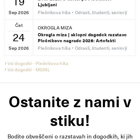
19
Ljubljani
Plečnikova hiša
• Odrasli, študenti, seniorji
Sep 2026
Čet
OKROGLA MIZA
24
Okrogla miza | sklepni dogodek razstave
Plečnikove nagrade 2026: Artefakti
Plečnikova hiša
• Odrasli, študenti, seniorji
Sep 2026
Vsi dogodki - Plečnikova hiša
Vsi dogodki - MGML
Ostanite z nami v
stiku!
Bodite obveščeni o razstavah in dogodkih, ki jih