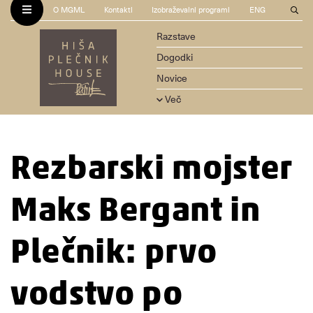
O MGML
Kontakti
Izobraževalni programi
ENG
Razstave
Dogodki
Novice
Več
Rezbarski mojster
Maks Bergant in
Plečnik: prvo
vodstvo po