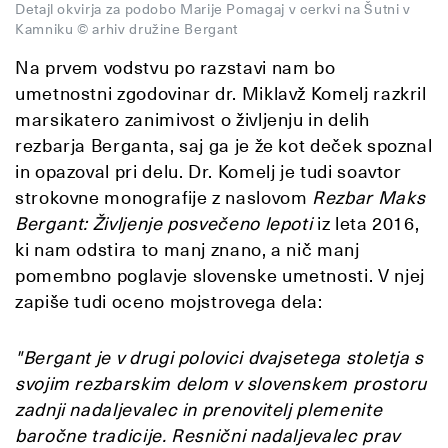
Detajl okvirja za podobo Marije Pomagaj v cerkvi na Šutni v
Kamniku © arhiv družine Bergant
Na prvem vodstvu po razstavi nam bo
umetnostni zgodovinar dr. Miklavž Komelj razkril
marsikatero zanimivost o življenju in delih
rezbarja Berganta, saj ga je že kot deček spoznal
in opazoval pri delu. Dr. Komelj je tudi soavtor
strokovne monografije z naslovom
Rezbar Maks
Bergant: Življenje posvečeno lepoti
iz leta 2016,
ki nam odstira to manj znano, a nič manj
pomembno poglavje slovenske umetnosti. V njej
zapiše tudi oceno mojstrovega dela:
"Bergant je v drugi polovici dvajsetega stoletja s
svojim rezbarskim delom v slovenskem prostoru
zadnji nadaljevalec in prenovitelj plemenite
baročne tradicije. Resnični nadaljevalec prav