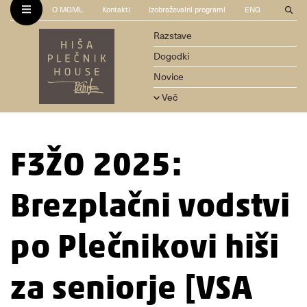
O MGML
Kontakti
Izobraževalni programi
ENG
Razstave
Dogodki
Novice
Več
F3ŽO 2025:
Brezplačni vodstvi
po Plečnikovi hiši
za seniorje [VSA