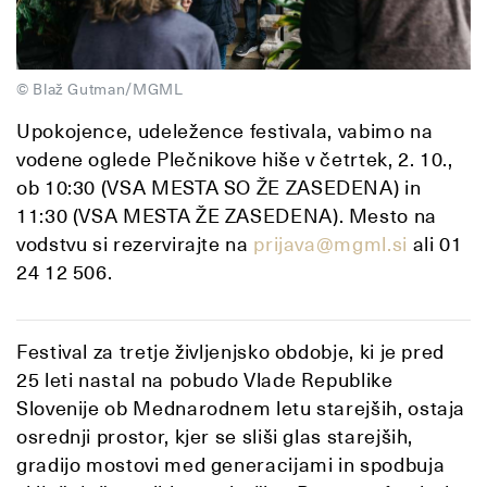
© Blaž Gutman/MGML
Upokojence, udeležence festivala, vabimo na
vodene oglede Plečnikove hiše v četrtek, 2. 10.,
ob 10:30 (VSA MESTA SO ŽE ZASEDENA) in
11:30 (VSA MESTA ŽE ZASEDENA). Mesto na
vodstvu si rezervirajte na
prijava@mgml.si
ali 01
24 12 506.
Festival za tretje življenjsko obdobje, ki je pred
25 leti nastal na pobudo Vlade Republike
Slovenije ob Mednarodnem letu starejših, ostaja
osrednji prostor, kjer se sliši glas starejših,
gradijo mostovi med generacijami in spodbuja