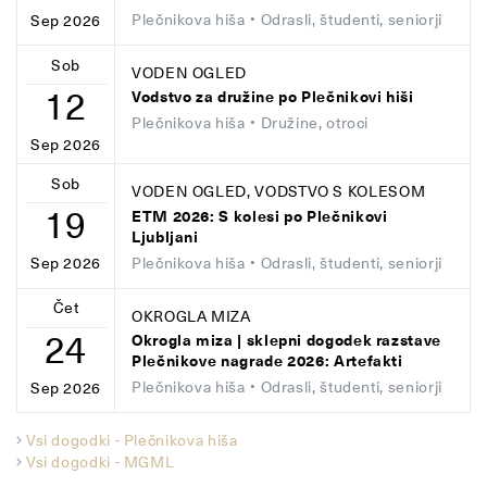
Plečnikova hiša
• Odrasli, študenti, seniorji
Sep 2026
Sob
VODEN OGLED
12
Vodstvo za družine po Plečnikovi hiši
Plečnikova hiša
• Družine, otroci
Sep 2026
Sob
VODEN OGLED, VODSTVO S KOLESOM
19
ETM 2026: S kolesi po Plečnikovi
Ljubljani
Plečnikova hiša
• Odrasli, študenti, seniorji
Sep 2026
Čet
OKROGLA MIZA
24
Okrogla miza | sklepni dogodek razstave
Plečnikove nagrade 2026: Artefakti
Plečnikova hiša
• Odrasli, študenti, seniorji
Sep 2026
Vsi dogodki - Plečnikova hiša
Vsi dogodki - MGML