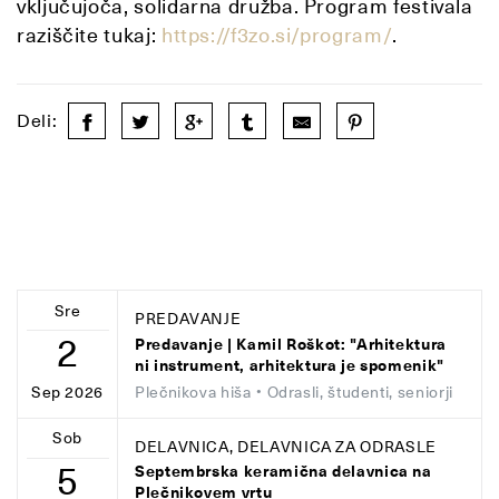
vključujoča, solidarna družba. Program festivala
raziščite tukaj:
https://f3zo.si/program/
.
Deli:
Sre
PREDAVANJE
2
Predavanje | Kamil Roškot: "Arhitektura
ni instrument, arhitektura je spomenik"
Plečnikova hiša
• Odrasli, študenti, seniorji
Sep 2026
Sob
DELAVNICA, DELAVNICA ZA ODRASLE
5
Septembrska keramična delavnica na
Plečnikovem vrtu