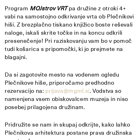
Program
MOJstrov VRT
pa družine z otroki 4+
vabi na samostojno odkrivanje vrta ob Plečnikovi
hiši. Z brezplačno tiskano knjižico boste reševali
naloge, iskali skrite točke in na koncu odkrili
presenečenje! Pri raziskovanju vam bo v pomoč
tudi košarica s pripomočki, ki jo prejmete na
blagajni.
Da si zagotovite mesto na vodenem ogledu
Plečnikove hiše, priporočamo predhodno
rezervacijo na:
prijava@mgml.si
. Vodstva so
namenjena vsem obiskovalcem muzeja in niso
posebej prilagojena družinam.
Pridružite se nam in skupaj odkrijte, kako lahko
Plečnikova arhitektura postane prava družinska