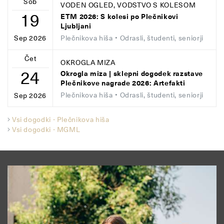
Sob
VODEN OGLED, VODSTVO S KOLESOM
19
ETM 2026: S kolesi po Plečnikovi
Ljubljani
Plečnikova hiša
• Odrasli, študenti, seniorji
Sep 2026
Čet
OKROGLA MIZA
24
Okrogla miza | sklepni dogodek razstave
Plečnikove nagrade 2026: Artefakti
Plečnikova hiša
• Odrasli, študenti, seniorji
Sep 2026
Vsi dogodki - Plečnikova hiša
Vsi dogodki - MGML