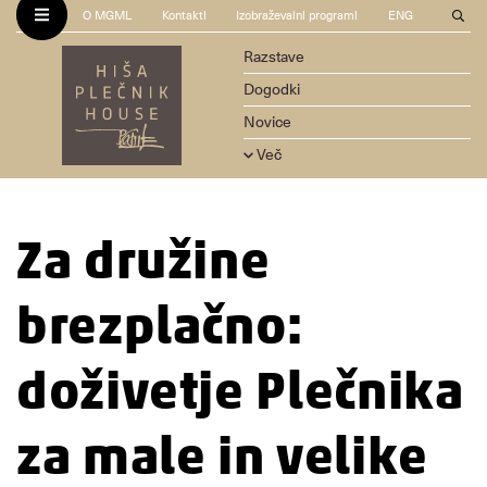
O MGML
Kontakti
Izobraževalni programi
ENG
Razstave
Dogodki
Novice
Več
Za družine
brezplačno:
doživetje Plečnika
za male in velike