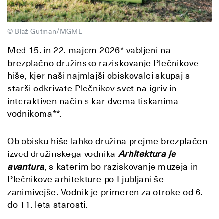
© Blaž Gutman/MGML
Med 15. in 22. majem 2026* vabljeni na
brezplačno družinsko raziskovanje Plečnikove
hiše, kjer naši najmlajši obiskovalci skupaj s
starši odkrivate Plečnikov svet na igriv in
interaktiven način s kar dvema tiskanima
vodnikoma**.
Ob obisku hiše lahko družina prejme brezplačen
izvod družinskega vodnika
Arhitektura je
avantura
, s katerim bo raziskovanje muzeja in
Plečnikove arhitekture po Ljubljani še
zanimivejše. Vodnik je primeren za otroke od 6.
do 11. leta starosti.