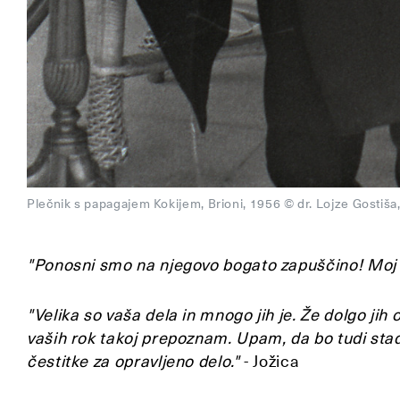
Plečnik s papagajem Kokijem, Brioni, 1956 © dr. Lojze Gostiša,
"Ponosni smo na njegovo bogato zapuščino! Moj 
"Velika so vaša dela in mnogo jih je. Že dolgo ji
vaših rok takoj prepoznam. Upam, da bo tudi stad
čestitke za opravljeno delo."
- Jožica