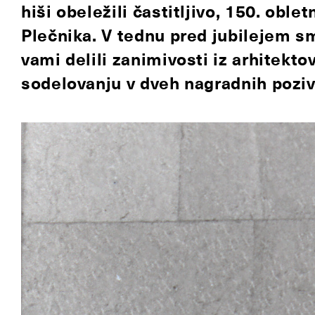
hiši obeležili častitljivo, 150. oble
Plečnika. V tednu pred jubilejem s
vami delili zanimivosti iz arhitektov
sodelovanju v dveh nagradnih poziv