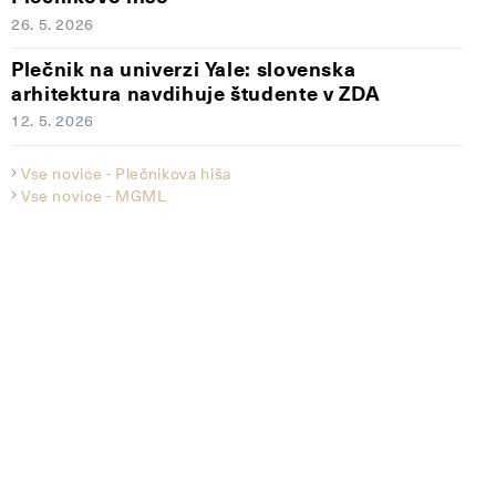
26. 5. 2026
Plečnik na univerzi Yale: slovenska
arhitektura navdihuje študente v ZDA
12. 5. 2026
Vse novice - Plečnikova hiša
Vse novice - MGML