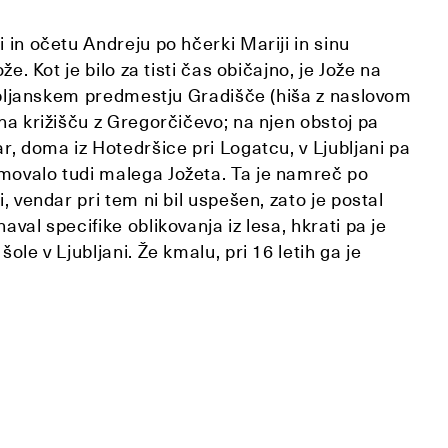
 in očetu Andreju po hčerki Mariji in sinu
že. Kot je bilo za tisti čas običajno, je Jože na
ljubljanskem predmestju Gradišče (hiša z naslovom
 na križišču z Gregorčičevo; na njen obstoj pa
ar, doma iz Hotedršice pri Logatcu, v Ljubljani pa
amovalo tudi malega Jožeta. Ta je namreč po
, vendar pri tem ni bil uspešen, zato je postal
aval specifike oblikovanja iz lesa, hkrati pa je
ole v Ljubljani. Že kmalu, pri 16 letih ga je