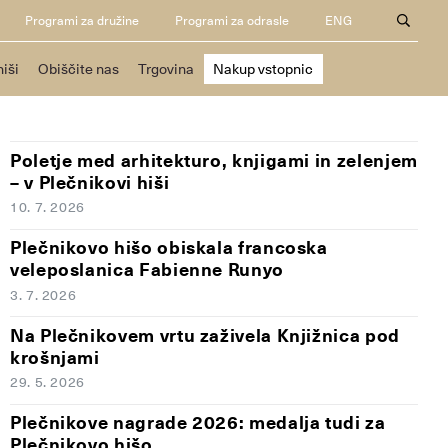
Programi za družine
Programi za odrasle
ENG
hiši
Obiščite nas
Trgovina
Nakup vstopnic
Poletje med arhitekturo, knjigami in zelenjem
– v Plečnikovi hiši
10. 7. 2026
Plečnikovo hišo obiskala francoska
veleposlanica Fabienne Runyo
3. 7. 2026
Na Plečnikovem vrtu zaživela Knjižnica pod
krošnjami
29. 5. 2026
Plečnikove nagrade 2026: medalja tudi za
Plečnikovo hišo