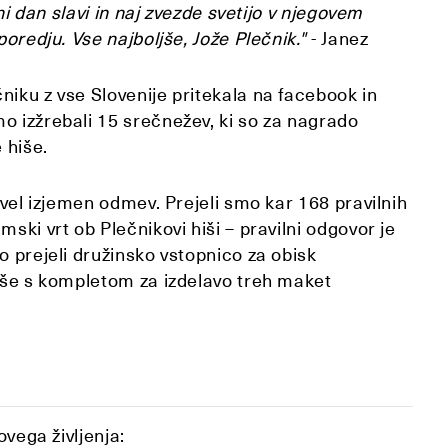
tni dan slavi in naj zvezde svetijo v njegovem
poredju. Vse najboljše, Jože Plečnik."
- Janez
niku z vse Slovenije pritekala na facebook in
o izžrebali 15 srečnežev, ki so za nagrado
e hiše.
ivel izjemen odmev. Prejeli smo kar 168 pravilnih
ski vrt ob Plečnikovi hiši – pravilni odgovor je
o prejeli družinsko vstopnico za obisk
i še s kompletom za izdelavo treh maket
ovega življenja: