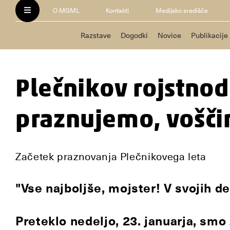
O MGML
Kontakti
Medijsko središče
Razstave
Dogodki
Novice
Publikacije
Plečnikov rojstno
praznujemo, vošči
Začetek praznovanja Plečnikovega leta
"Vse najboljše, mojster! V svojih del
Preteklo nedeljo, 23. januarja, smo