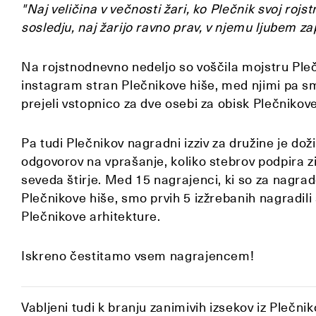
"Naj veličina v večnosti žari, ko Plečnik svoj rojs
sosledju, naj žarijo ravno prav, v njemu ljubem za
Na rojstnodnevno nedeljo so voščila mojstru Pleč
instagram stran Plečnikove hiše, med njimi pa sm
prejeli vstopnico za dve osebi za obisk Plečnikov
Pa tudi Plečnikov nagradni izziv za družine je dož
odgovorov na vprašanje, koliko stebrov podpira zim
seveda štirje. Med 15 nagrajenci, ki so za nagrad
Plečnikove hiše, smo prvih 5 izžrebanih nagradil
Plečnikove arhitekture.
Iskreno čestitamo vsem nagrajencem!
Vabljeni tudi k branju zanimivih izsekov iz Plečnik