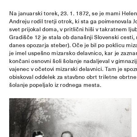
Na januarski torek, 23. 1. 1872, se je mami Heleni
Andreju rodil tretji otrok, ki sta ga poimenovala Jo
svet prijokal doma, v pritlični hiši v takratnem 
Gradišče 12 je stala ob današnji Slovenski cesti,
danes opozarja steber). Oče je bil po poklicu miz
je imel uspešno mizarsko delavnico, kar je zazn
končani osnovni šoli šolanje nadaljeval v gimnaziji
vajenec v očetovi mizarski delavnici. Tam je spozn
obiskoval oddelek za stavbno obrt triletne obrtne š
šolanje popeljalo iz rodnega mesta.