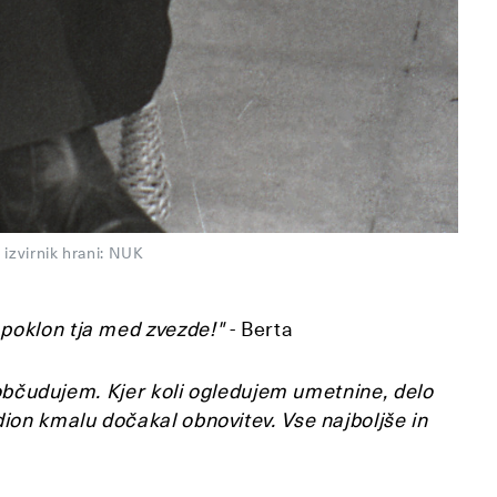
 izvirnik hrani: NUK
poklon tja med zvezde!"
- Berta
h občudujem. Kjer koli ogledujem umetnine, delo
ion kmalu dočakal obnovitev. Vse najboljše in