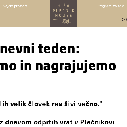
Najem prostora
Programi za šole
O 
dnevni teden:
mo in nagrajujemo
ih velik človek res živi večno."
 z dnevom odprtih vrat v Plečnikovi