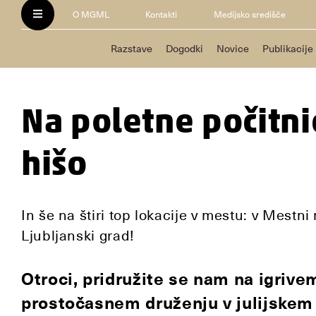
O MGML
Kontakti
Medijsko središče
Razstave
Dogodki
Novice
Publikacije
Na poletne počitni
hišo
In še na štiri top lokacije v mestu: v Mest
Ljubljanski grad!
Otroci, pridružite se nam na igriv
prostočasnem druženju v julijskem