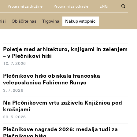
Programi za družine
Programi za odrasle
ENG
hiši
Obiščite nas
Trgovina
Nakup vstopnic
Poletje med arhitekturo, knjigami in zelenjem
– v Plečnikovi hiši
10. 7. 2026
Plečnikovo hišo obiskala francoska
veleposlanica Fabienne Runyo
3. 7. 2026
Na Plečnikovem vrtu zaživela Knjižnica pod
krošnjami
29. 5. 2026
Plečnikove nagrade 2026: medalja tudi za
Plečnikovo hišo