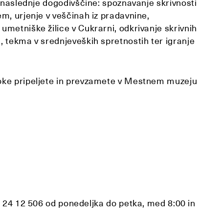
o naslednje dogodivščine: spoznavanje skrivnosti
m, urjenje v veščinah iz pradavnine,
metniške žilice v Cukrarni, odkrivanje skrivnih
 tekma v srednjeveških spretnostih ter igranje
oke pripeljete in prevzamete v Mestnem muzeju
 01 24 12 506 od ponedeljka do petka, med 8:00 in