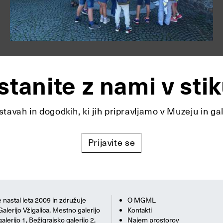
stanite z nami v stik
tavah in dogodkih, ki jih pripravljamo v Muzeju in ga
Prijavite se
 nastal leta 2009 in združuje
O MGML
Galerijo Vžigalica, Mestno galerijo
Kontakti
alerijo 1, Bežigrajsko galerijo 2,
Najem prostorov