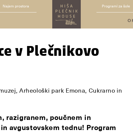
Najem prostora
Programi za šole
O 
ce v Plečnikovo
ni muzej, Arheološki park Emona, Cukrarno in
em, razigranem, poučnem in
 in avgustovskem tednu! Program