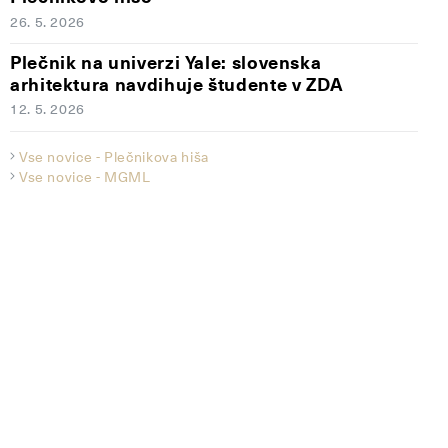
26. 5. 2026
Plečnik na univerzi Yale: slovenska
arhitektura navdihuje študente v ZDA
12. 5. 2026
Vse novice - Plečnikova hiša
Vse novice - MGML