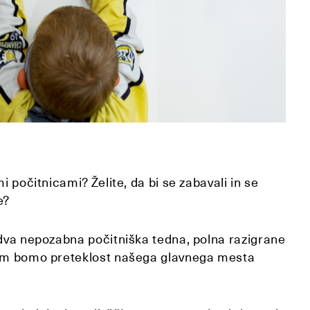
i počitnicami? Želite, da bi se zabavali in se
e?
 dva nepozabna počitniška tedna, polna razigrane
 jim bomo preteklost našega glavnega mesta