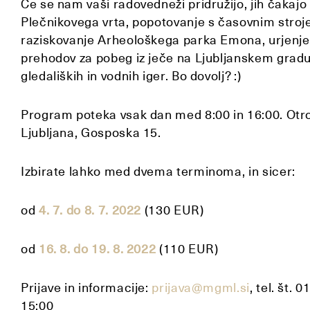
Če se nam vaši radovedneži pridružijo, jih čakaj
Plečnikovega vrta, popotovanje s časovnim stroje
raziskovanje Arheološkega parka Emona, urjenje u
prehodov za pobeg iz ječe na Ljubljanskem gradu,
gledaliških in vodnih iger. Bo dovolj? :)
Program poteka vsak dan med 8:00 in 16:00. Otr
Ljubljana, Gosposka 15.
Izbirate lahko med dvema terminoma, in sicer:
od
4. 7. do 8. 7. 2022
(130 EUR)
od
16. 8. do 19. 8. 2022
(110 EUR)
Prijave in informacije:
prijava@mgml.si
, tel. št.
15:00