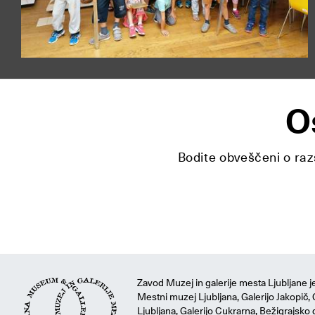
O
Bodite obveščeni o razs
Zavod Muzej in galerije mesta Ljubljane je
Mestni muzej Ljubljana, Galerijo Jakopič, 
Ljubljana, Galerijo Cukrarna, Bežigrajsko g