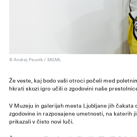
© Andrej Peunik / MGML
Že veste, kaj bodo vaši otroci počeli med poletnim
hkrati skozi igro učili o zgodovini naše prestolnic
V Muzeju in galerijah mesta Ljubljane jih čakata
zgodovine in razposajene umetnosti, na katerih
prikazali v čisto novi luči.