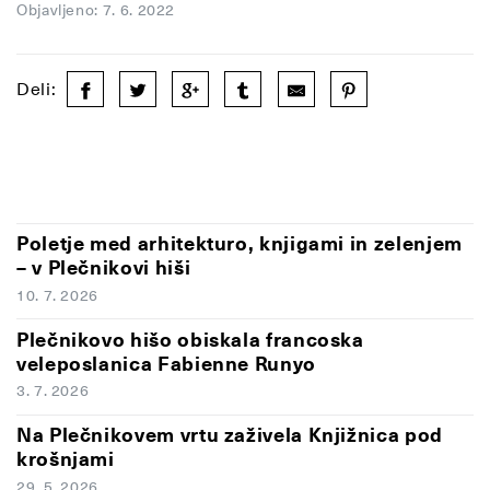
Objavljeno: 7. 6. 2022
Deli:
Poletje med arhitekturo, knjigami in zelenjem
– v Plečnikovi hiši
10. 7. 2026
Plečnikovo hišo obiskala francoska
veleposlanica Fabienne Runyo
3. 7. 2026
Na Plečnikovem vrtu zaživela Knjižnica pod
krošnjami
29. 5. 2026