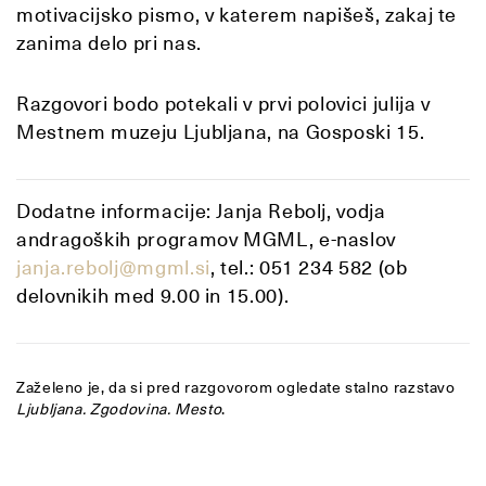
motivacijsko pismo, v katerem napišeš, zakaj te
zanima delo pri nas.
Razgovori bodo potekali v prvi polovici julija v
Mestnem muzeju Ljubljana, na Gosposki 15.
Dodatne informacije: Janja Rebolj, vodja
andragoških programov MGML, e-naslov
janja.rebolj@mgml.si
, tel.: 051 234 582 (ob
delovnikih med 9.00 in 15.00).
Zaželeno je, da si pred razgovorom ogledate stalno razstavo
Ljubljana. Zgodovina. Mesto
.