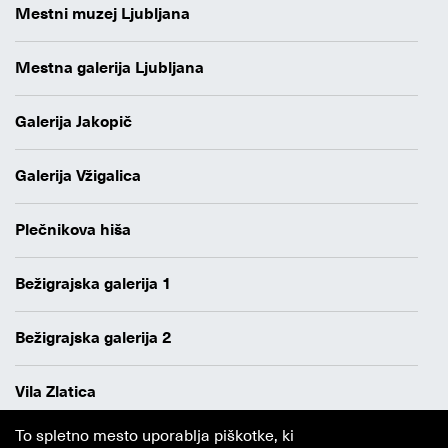
Mestni muzej Ljubljana
Mestna galerija Ljubljana
Galerija Jakopič
Galerija Vžigalica
Plečnikova hiša
Bežigrajska galerija 1
Bežigrajska galerija 2
Vila Zlatica
To spletno mesto uporablja piškotke, ki
Varstvo osebnih podatkov