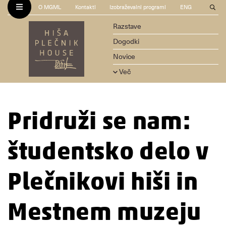
O MGML
Kontakti
Izobraževalni programi
ENG
Razstave
Dogodki
Novice
Več
Pridruži se nam:
študentsko delo v
Plečnikovi hiši in
Mestnem muzeju