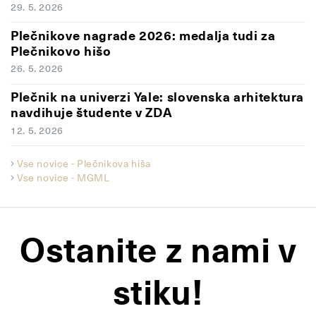
29. 5. 2026
Plečnikove nagrade 2026: medalja tudi za
Plečnikovo hišo
26. 5. 2026
Plečnik na univerzi Yale: slovenska arhitektura
navdihuje študente v ZDA
12. 5. 2026
Vse novice - Plečnikova hiša
Vse novice - MGML
Ostanite z nami v
stiku!