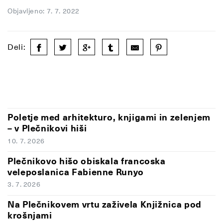
Objavljeno: 7. 7. 2022
Deli:
Poletje med arhitekturo, knjigami in zelenjem
– v Plečnikovi hiši
10. 7. 2026
Plečnikovo hišo obiskala francoska
veleposlanica Fabienne Runyo
3. 7. 2026
Na Plečnikovem vrtu zaživela Knjižnica pod
krošnjami