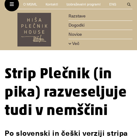
O MGML
Kontakti
Izobraževalni programi
ENG
Razstave
Dogodki
Novice
Več
Strip Plečnik (in
pika) razveseljuje
tudi v nemščini
Po slovenski in češki verziji stripa