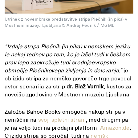
Utrinek z novembrske predstavitve stripa Plečnik (in pika) v
Mestnem muzeju Ljubljana © Andrej Peunik / MGML
"Izdaja stripa Plečnik (in pika) v nemškem jeziku
le nekaj tednov po tem, ko je izšel tudi v češkem
prav lepo zaokrožuje tudi srednjeevropsko
območje Plečnikovega življenja in delovanja,"
je
ob izidu stripa za nemško govoreče trge povedal
avtor scenarija za strip
dr. Blaž Vurnik
, kustos za
novejšo zgodovino v Mestnem muzeju Ljubljana.
Založba Bahoe Books omogoča nakup stripa v
nemščini na
svoji spletni strani
, med drugim pa
je na voljo tudi na prodajni platformi
Amazon.de
.
O izidu stripa so poročali tudi na
nemški