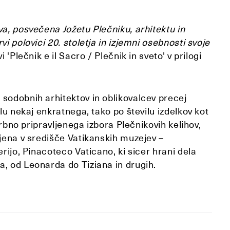
va, posvečena Jožetu Plečniku, arhitektu in
i polovici 20. stoletja in izjemni osebnosti svoje
'Plečnik e il Sacro / Plečnik in sveto' v prilogi
sodobnih arhitektov in oblikovalcev precej
lu nekaj enkratnega, tako po številu izdelkov kot
krbno pripravljenega izbora Plečnikovih kelihov,
ljena v središče Vatikanskih muzejev –
rijo, Pinacoteco Vaticano, ki sicer hrani dela
, od Leonarda do Tiziana in drugih.