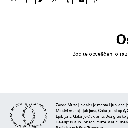
O
Bodite obveščeni o razs
Zavod Muzej in galerije mesta Ljubljane je
Mestni muzej Ljubljana, Galerijo Jakopič, 
Ljubljana, Galerijo Cukrarna, Bežigrajsko g
Galerijo 001 in Tobačni muzej v Kulturne
Plečnikovo hišo v Trnovem.