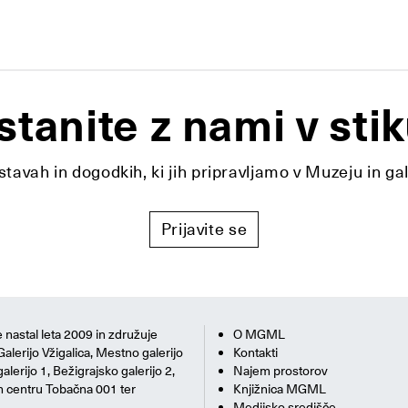
stanite z nami v stik
tavah in dogodkih, ki jih pripravljamo v Muzeju in ga
Prijavite se
 nastal leta 2009 in združuje
O MGML
Galerijo Vžigalica, Mestno galerijo
Kontakti
alerijo 1, Bežigrajsko galerijo 2,
Najem prostorov
m centru Tobačna 001 ter
Knjižnica MGML
Medijsko središče