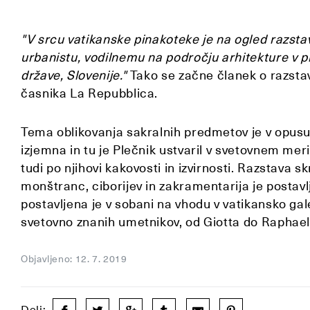
"V srcu vatikanske pinakoteke je na ogled razsta
urbanistu, vodilnemu na področju arhitekture v prv
države, Slovenije."
Tako se začne članek o razstavi 
časnika La Repubblica.
Tema oblikovanja sakralnih predmetov je v opusu 
izjemna in tu je Plečnik ustvaril v svetovnem meri
tudi po njihovi kakovosti in izvirnosti. Razstava s
monštranc, ciborijev in zakramentarija je postav
postavljena je v sobani na vhodu v vatikansko gale
svetovno znanih umetnikov, od Giotta do Raphaela
Objavljeno: 12. 7. 2019
Deli: