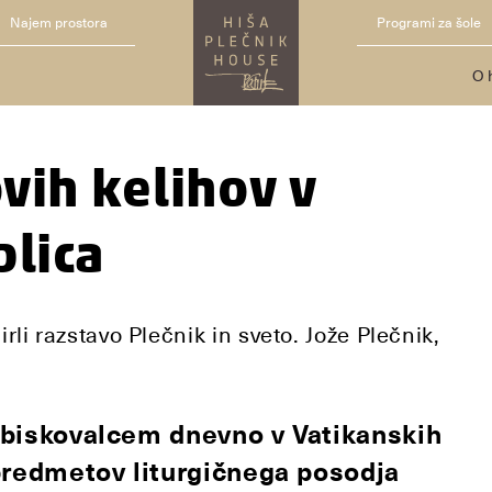
Najem prostora
Programi za šole
O 
ovih kelihov v
blica
li razstavo Plečnik in sveto. Jože Plečnik,
 obiskovalcem dnevno v Vatikanskih
predmetov liturgičnega posodja