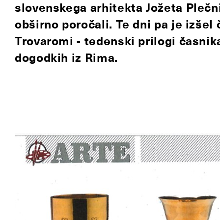
slovenskega arhitekta Jožeta Plečni
obširno poročali. Te dni pa je izše
Trovaromi - tedenski prilogi časnik
dogodkih iz Rima.