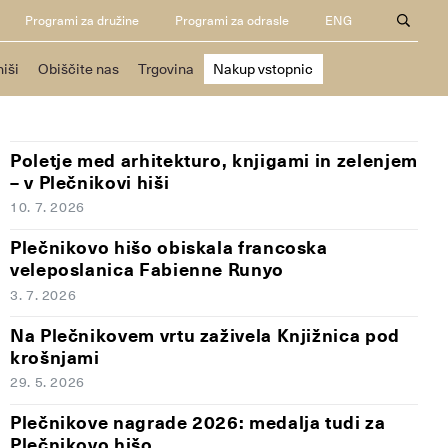
Programi za družine
Programi za odrasle
ENG
hiši
Obiščite nas
Trgovina
Nakup vstopnic
Poletje med arhitekturo, knjigami in zelenjem
– v Plečnikovi hiši
10. 7. 2026
Plečnikovo hišo obiskala francoska
veleposlanica Fabienne Runyo
3. 7. 2026
Na Plečnikovem vrtu zaživela Knjižnica pod
krošnjami
29. 5. 2026
Plečnikove nagrade 2026: medalja tudi za
Plečnikovo hišo