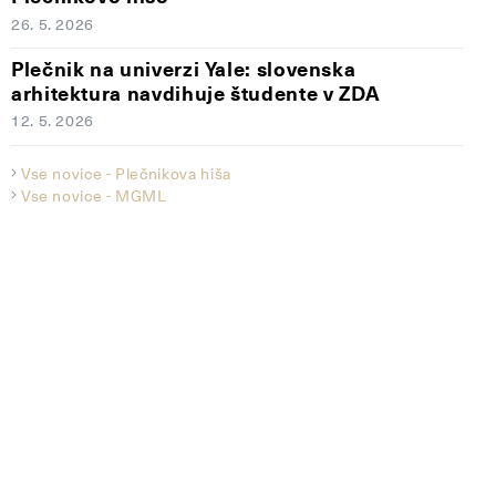
26. 5. 2026
Plečnik na univerzi Yale: slovenska
arhitektura navdihuje študente v ZDA
12. 5. 2026
Vse novice - Plečnikova hiša
Vse novice - MGML