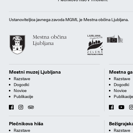
Ustanoviteljica javnega zavoda MGML je Mestna občina Ljubljana.
Mestni muzej Ljubljana
Mestna gal
Razstave
Razstave
Dogodki
Dogodki
Novice
Novice
Publikacije
Publikacij
Plečnikova hiša
Bežigrajska
Razstave
Razstave