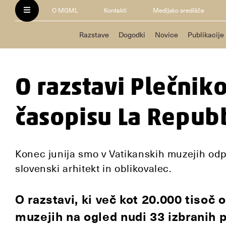
O MGML
Kontakti
Medijsko središče
Razstave
Dogodki
Novice
Publikacije
O razstavi Plečnik
časopisu La Repub
Konec junija smo v Vatikanskih muzejih odpir
slovenski arhitekt in oblikovalec.
O razstavi, ki več kot 20.000 tisoč
muzejih na ogled nudi 33 izbranih 