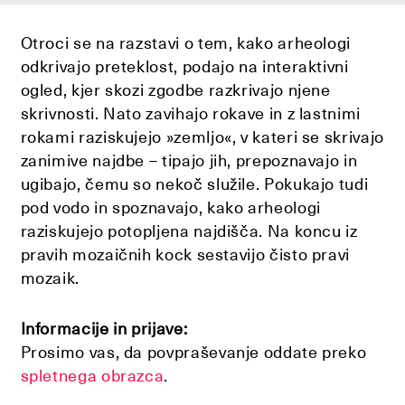
Otroci se na razstavi o tem, kako arheologi
odkrivajo preteklost, podajo na interaktivni
ogled, kjer skozi zgodbe razkrivajo njene
skrivnosti. Nato zavihajo rokave in z lastnimi
rokami raziskujejo »zemljo«, v kateri se skrivajo
zanimive najdbe – tipajo jih, prepoznavajo in
ugibajo, čemu so nekoč služile. Pokukajo tudi
pod vodo in spoznavajo, kako arheologi
raziskujejo potopljena najdišča. Na koncu iz
pravih mozaičnih kock sestavijo čisto pravi
mozaik.
Informacije in prijave:
Prosimo vas, da povpraševanje oddate preko
spletnega obrazca
.