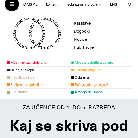
O MGML
Kontakti
Izobraževalni programi
ENG
Razstave
Dogodki
Novice
Publikacije
Mestni muzej Ljubljana
Mestna galerija Ljubljana
Galerija Jakopič
Galerija Vžigalica
Plečnikova hiša
Cukrarna
Bežigrajska galerija 1
Bežigrajska galerija 2
Vila Zlatica
Arheopark Emona
ZA UČENCE OD 1. DO 5. RAZREDA
Kaj se skriva pod