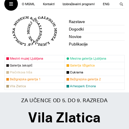
O MGML
Kontakti
Izobraževalni programi
ENG
Razstave
Dogodki
Novice
Publikacije
Mestni muzej Ljubljana
Mestna galerija Ljubljana
Galerija Jakopič
Galerija Vžigalica
Plečnikova hiša
Cukrarna
Bežigrajska galerija 1
Bežigrajska galerija 2
Vila Zlatica
Arheopark Emona
ZA UČENCE OD 5. DO 9. RAZREDA
Vila Zlatica