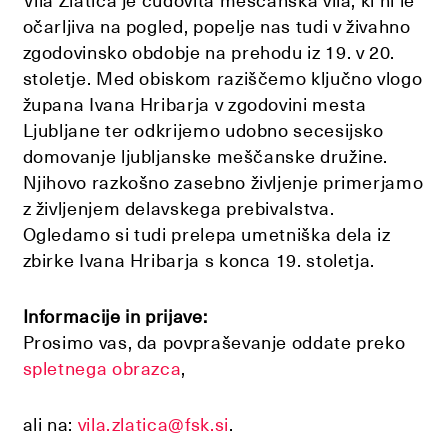
Vila Zlatica je čudovita meščanska vila, ki ni le
očarljiva na pogled, popelje nas tudi v živahno
zgodovinsko obdobje na prehodu iz 19. v 20.
stoletje. Med obiskom raziščemo ključno vlogo
župana Ivana Hribarja v zgodovini mesta
Ljubljane ter odkrijemo udobno secesijsko
domovanje ljubljanske meščanske družine.
Njihovo razkošno zasebno življenje primerjamo
z življenjem delavskega prebivalstva.
Ogledamo si tudi prelepa umetniška dela iz
zbirke Ivana Hribarja s konca 19. stoletja.
Informacije in prijave:
Prosimo vas, da povpraševanje oddate preko
spletnega obrazca
,
ali na:
vila.zlatica@fsk.si
.