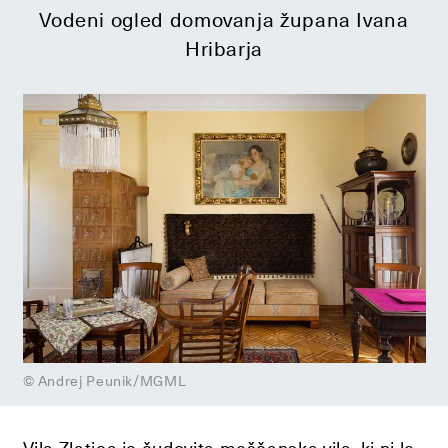
Vodeni ogled domovanja župana Ivana
Hribarja
© Andrej Peunik/MGML