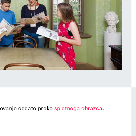
ševanje oddate preko
spletnega obrazca
.