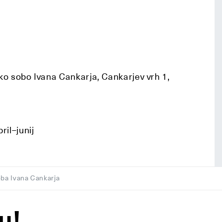
o sobo Ivana Cankarja, Cankarjev vrh 1,
ril–junij
ba Ivana Cankarja
u!