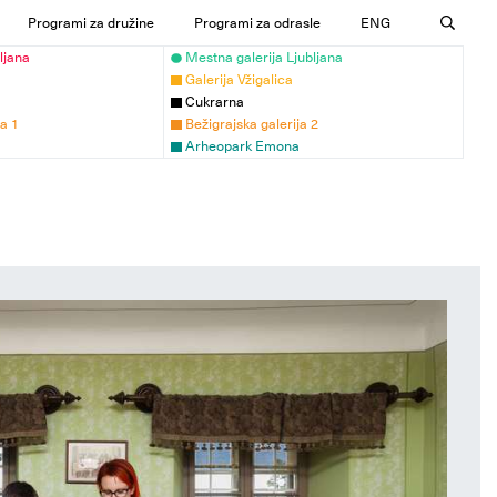
Programi za družine
Programi za odrasle
ENG
ljana
Mestna galerija Ljubljana
Galerija Vžigalica
Cukrarna
ja 1
Bežigrajska galerija 2
Arheopark Emona