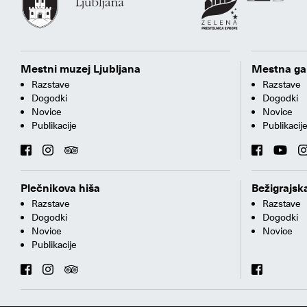
Mestni muzej Ljubljana
Mestna gal
Razstave
Razstave
Dogodki
Dogodki
Novice
Novice
Publikacije
Publikacij
Plečnikova hiša
Bežigrajska
Razstave
Razstave
Dogodki
Dogodki
Novice
Novice
Publikacije