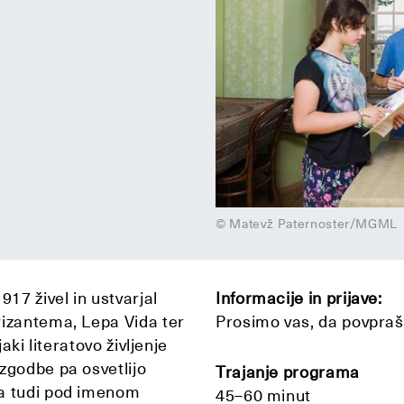
© Matevž Paternoster/MGML
917 živel in ustvarjal
Informacije in prijave:
rizantema, Lepa Vida ter
Prosimo vas, da povpra
aki literatovo življenje
zgodbe pa osvetlijo
Trajanje programa
ga tudi pod imenom
45–60 minut