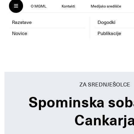
O MGML
Kontakti
Medijsko središče
Razstave
Dogodki
Novice
Publikacije
ZA SREDNJEŠOLCE
Spominska sob
Cankarj