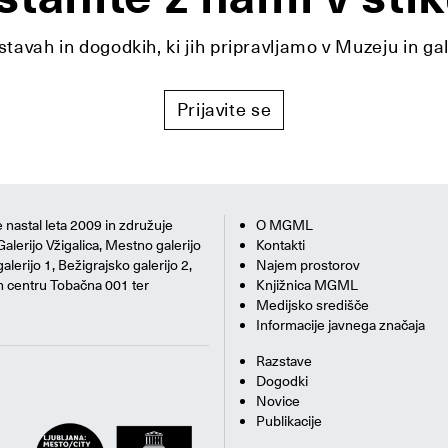
tavah in dogodkih, ki jih pripravljamo v Muzeju in ga
Prijavite se
 nastal leta 2009 in združuje
O MGML
Galerijo Vžigalica, Mestno galerijo
Kontakti
alerijo 1, Bežigrajsko galerijo 2,
Najem prostorov
m centru Tobačna 001 ter
Knjižnica MGML
Medijsko središče
Informacije javnega značaja
Razstave
Dogodki
Novice
Publikacije