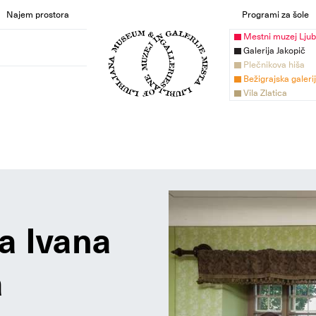
Najem prostora
Programi za šole
Mestni muzej Ljub
Galerija Jakopič
Plečnikova hiša
Bežigrajska galeri
Vila Zlatica
a Ivana
a