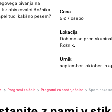
jegovega bivanja na
nik z obiskovalci Rožnika
Cena
zapel tudi kakšno pesem?
5 € / osebo
Lokacija
Dobimo se pred skupinsk
Rožnik.
Urnik
september–oktober in ap
mi
Programi za šole
Programi za srednješolce
Spominska so
stanite z nami v stik