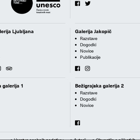
erija Ljubljana
Galerija Jakopič
Razstave
Dogodki
Novice
e
Publikacije
 galerija 1
Bežigrajska galerija 2
Razstave
Dogodki
Novice
Varstvo osebnih podatkov
Avtorji
Obvestilo o piškotkih