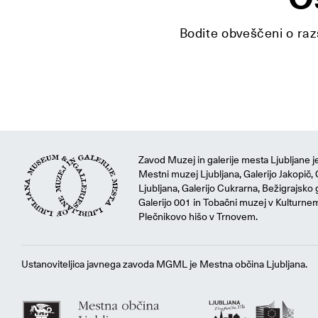
Bodite obveščeni o razs
Zavod Muzej in galerije mesta Ljubljane je
Mestni muzej Ljubljana, Galerijo Jakopič, 
Ljubljana, Galerijo Cukrarna, Bežigrajsko g
Galerijo 001 in Tobačni muzej v Kulturne
Plečnikovo hišo v Trnovem.
Ustanoviteljica javnega zavoda MGML je Mestna občina Ljubljana.