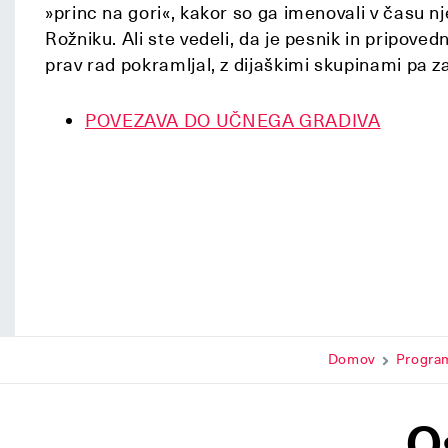
»princ na gori«, kakor so ga imenovali v času n
Rožniku. Ali ste vedeli, da je pesnik in pripoved
prav rad pokramljal, z dijaškimi skupinami pa 
POVEZAVA DO UČNEGA GRADIVA
Domov
Progra
O