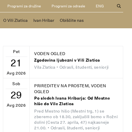
Programi za družine
Programi za odrasle
ENG
O Vili Zlatica
Ivan Hribar
Obiščite nas
Pet
VODEN OGLED
21
Zgodovina ljubezni v Vili Zlatica
Vila Zlatica
• Odrasli, študenti, seniorji
Avg 2026
Sob
PRIREDITEV NA PROSTEM, VODEN
29
OGLED
Po sledeh Ivana Hribarja: Od Mestne
hiše do Vile Zlatica
Avg 2026
Pred Mestno hišo (Mestni trg, 1) se
zberemo ob 18.30, zaključili bomo v Rožni
dolini (Cesta 27. aprila, 47) najkasneje
21.00.
• Odrasli, študenti, seniorji