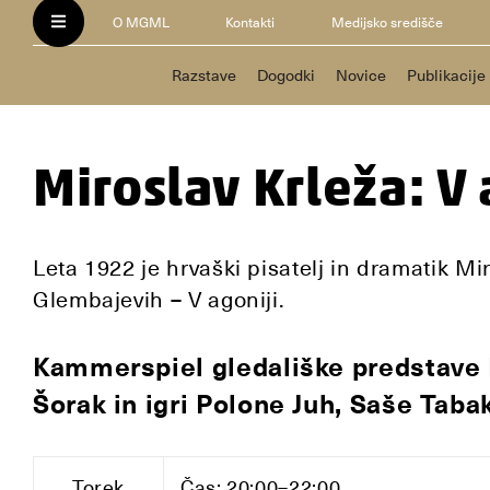
O MGML
Kontakti
Medijsko središče
Razstave
Dogodki
Novice
Publikacije
Miroslav Krleža: V 
Leta 1922 je hrvaški pisatelj in dramatik Mir
Glembajevih – V agoniji.
Kammerspiel gledališke predstave M
Šorak in igri Polone Juh, Saše Taba
Torek
Čas: 20:00–22:00