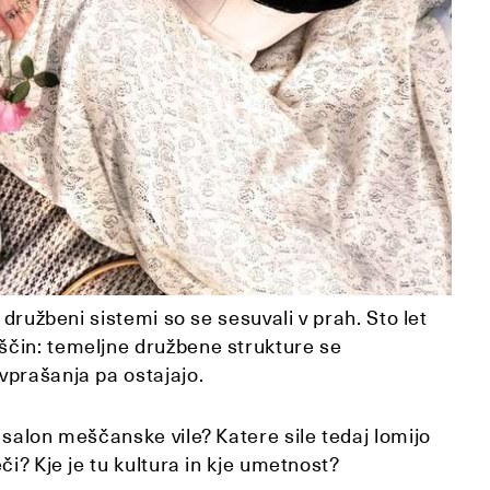
 družbeni sistemi so se sesuvali v prah. Sto let
čin: temeljne družbene strukture se
prašanja pa ostajajo.
 salon meščanske vile? Katere sile tedaj lomijo
či? Kje je tu kultura in kje umetnost?