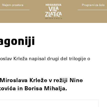
Najem prostora
Programi za šole
agoniji
oslav Krleža napisal drugi del trilogije o
iroslava Krleže v režiji Nine
kovića in Borisa Mihalja.