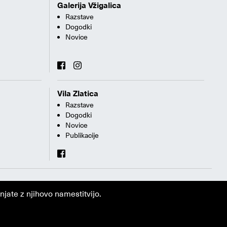
Galerija Vžigalica
Razstave
Dogodki
Novice
Vila Zlatica
Razstave
Dogodki
Novice
Publikacije
jate z njihovo namestitvijo.