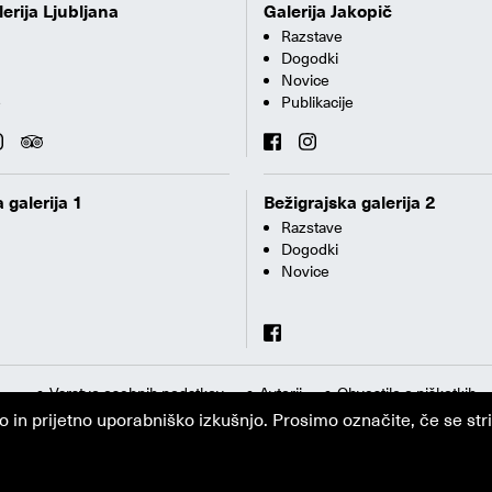
erija Ljubljana
Galerija Jakopič
Razstave
Dogodki
Novice
e
Publikacije
 galerija 1
Bežigrajska galerija 2
Razstave
Dogodki
Novice
Varstvo osebnih podatkov
Avtorji
Obvestilo o piškotkih
n prijetno uporabniško izkušnjo. Prosimo označite, če se strin