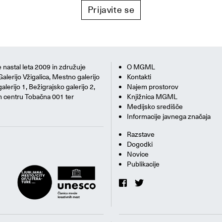
Prijavite se
 nastal leta 2009 in združuje
O MGML
Galerijo Vžigalica, Mestno galerijo
Kontakti
alerijo 1, Bežigrajsko galerijo 2,
Najem prostorov
m centru Tobačna 001 ter
Knjižnica MGML
Medijsko središče
Informacije javnega značaja
Razstave
Dogodki
Novice
Publikacije