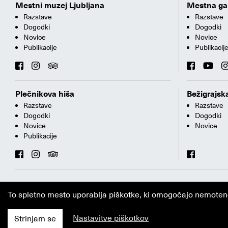
Mestni muzej Ljubljana
Mestna gal
Razstave
Razstave
Dogodki
Dogodki
Novice
Novice
Publikacije
Publikacij
Plečnikova hiša
Bežigrajska
Razstave
Razstave
Dogodki
Dogodki
Novice
Novice
Publikacije
To spletno mesto uporablja piškotke, ki omogočajo nemoteno i
Nastavitve piškotkov
Strinjam se