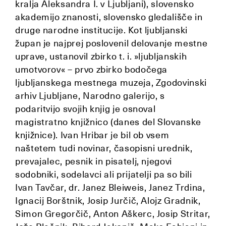
kralja Aleksandra I. v Ljubljani), slovensko
akademijo znanosti, slovensko gledališče in
druge narodne institucije. Kot ljubljanski
župan je najprej poslovenil delovanje mestne
uprave, ustanovil zbirko t. i. »ljubljanskih
umotvorov« – prvo zbirko bodočega
ljubljanskega mestnega muzeja, Zgodovinski
arhiv Ljubljane, Narodno galerijo, s
podaritvijo svojih knjig je osnoval
magistratno knjižnico (danes del Slovanske
knjižnice). Ivan Hribar je bil ob vsem
naštetem tudi novinar, časopisni urednik,
prevajalec, pesnik in pisatelj, njegovi
sodobniki, sodelavci ali prijatelji pa so bili
Ivan Tavčar, dr. Janez Bleiweis, Janez Trdina,
Ignacij Borštnik, Josip Jurčič, Alojz Gradnik,
Simon Gregorčič, Anton Aškerc, Josip Stritar,