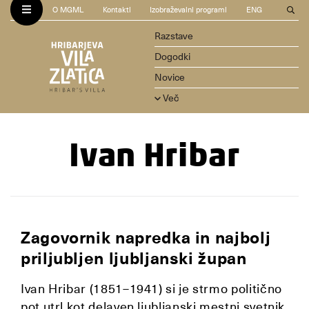
O MGML
Kontakti
Izobraževalni programi
ENG
Razstave
Dogodki
Novice
Več
Ivan Hribar
Zagovornik napredka in najbolj
priljubljen ljubljanski župan
Ivan Hribar (1851–1941) si je strmo politično
pot utrl kot delaven ljubljanski mestni svetnik