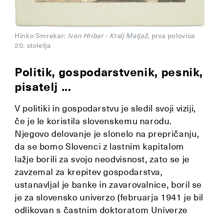
Hinko Smrekar:
Ivan Hribar - Kralj Matjaž
, prva polovica
20. stoletja
Politik, gospodarstvenik, pesnik,
pisatelj ...
V politiki in gospodarstvu je sledil svoji viziji,
če je le koristila slovenskemu narodu.
Njegovo delovanje je slonelo na prepričanju,
da se bomo Slovenci z lastnim kapitalom
lažje borili za svojo neodvisnost, zato se je
zavzemal za krepitev gospodarstva,
ustanavljal je banke in zavarovalnice, boril se
je za slovensko univerzo (februarja 1941 je bil
odlikovan s častnim doktoratom Univerze