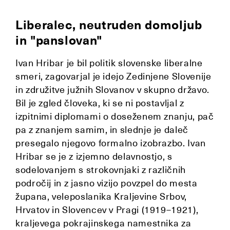
Liberalec, neutruden domoljub
in "panslovan"
Ivan Hribar je bil politik slovenske liberalne
smeri, zagovarjal je idejo Zedinjene Slovenije
in združitve južnih Slovanov v skupno državo.
Bil je zgled človeka, ki se ni postavljal z
izpitnimi diplomami o doseženem znanju, pač
pa z znanjem samim, in slednje je daleč
presegalo njegovo formalno izobrazbo. Ivan
Hribar se je z izjemno delavnostjo, s
sodelovanjem s strokovnjaki z različnih
področij in z jasno vizijo povzpel do mesta
župana, veleposlanika Kraljevine Srbov,
Hrvatov in Slovencev v Pragi (1919–1921),
kraljevega pokrajinskega namestnika za