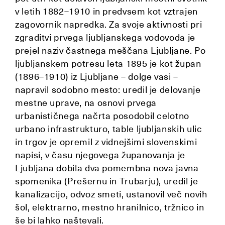
v letih 1882–1910 in predvsem kot vztrajen
zagovornik napredka. Za svoje aktivnosti pri
zgraditvi prvega ljubljanskega vodovoda je
prejel naziv častnega meščana Ljubljane. Po
ljubljanskem potresu leta 1895 je kot župan
(1896–1910) iz Ljubljane – dolge vasi –
napravil sodobno mesto: uredil je delovanje
mestne uprave, na osnovi prvega
urbanističnega načrta posodobil celotno
urbano infrastrukturo, table ljubljanskih ulic
in trgov je opremil z vidnejšimi slovenskimi
napisi, v času njegovega županovanja je
Ljubljana dobila dva pomembna nova javna
spomenika (Prešernu in Trubarju), uredil je
kanalizacijo, odvoz smeti, ustanovil več novih
šol, elektrarno, mestno hranilnico, tržnico in
še bi lahko naštevali.