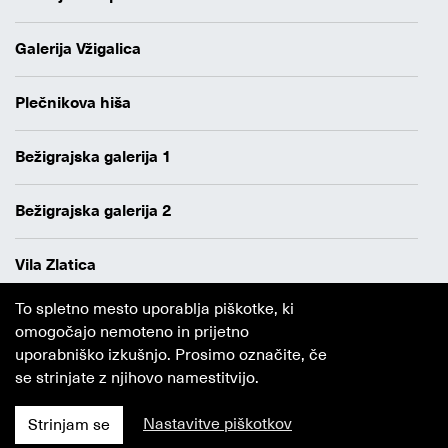
Galerija Vžigalica
Plečnikova hiša
Bežigrajska galerija 1
Bežigrajska galerija 2
Vila Zlatica
To spletno mesto uporablja piškotke, ki
Varstvo osebnih podatkov
omogočajo nemoteno in prijetno
Avtorji
uporabniško izkušnjo. Prosimo označite, če
Obvestilo o piškotkih
se strinjate z njihovo namestitvijo.
Nastavitve piškotkov
Strinjam se