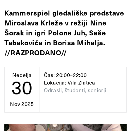
Kammerspiel gledališke predstave
Miroslava Krleže v režiji Nine
Šorak in igri Polone Juh, Saše
Tabakovića in Borisa Mihalja.
//RAZPRODANO//
Nedelja
Čas: 20:00–22:00
30
Lokacija: Vila Zlatica
Odrasli, študenti, seniorji
Nov 2025