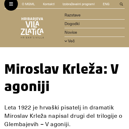
O MGML
Kontakti
Izobraževalni programi
ENG
Razstave
Dogodki
Novice
Več
Miroslav Krleža: V
agoniji
Leta 1922 je hrvaški pisatelj in dramatik
Miroslav Krleža napisal drugi del trilogije o
Glembajevih – V agoniji.