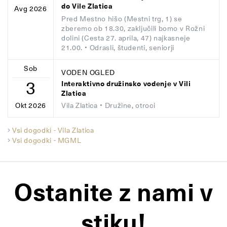
do Vile Zlatica
Avg 2026
Pred Mestno hišo (Mestni trg, 1) se
zberemo ob 18.30, zaključili bomo v Rožni
dolini (Cesta 27. aprila, 47) najkasneje
21.00.
• Odrasli, študenti, seniorji
Sob
VODEN OGLED
3
Interaktivno družinsko vodenje v Vili
Zlatica
Vila Zlatica
• Družine, otroci
Okt 2026
Vsi dogodki - Vila Zlatica
Vsi dogodki - MGML
Ostanite z nami v
stiku!