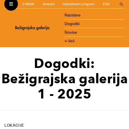
O MGML
Kontakti
Izobraževalni programi
ENG
Razstave
Dogodki
Novice
Več
Dogodki:
Bežigrajska galerija
1 - 2025
LOKACIJE