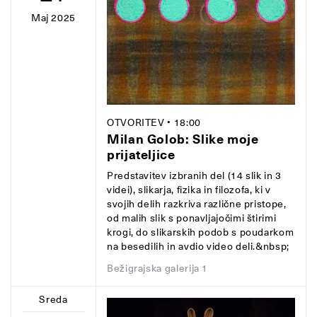
Maj 2025
OTVORITEV
• 18:00
Milan Golob: Slike moje
prijateljice
Predstavitev izbranih del (14 slik in 3
videi), slikarja, fizika in filozofa, ki v
svojih delih razkriva različne pristope,
od malih slik s ponavljajočimi štirimi
krogi, do slikarskih podob s poudarkom
na besedilih in avdio video deli.&nbsp;
Bežigrajska galerija 1
Sreda