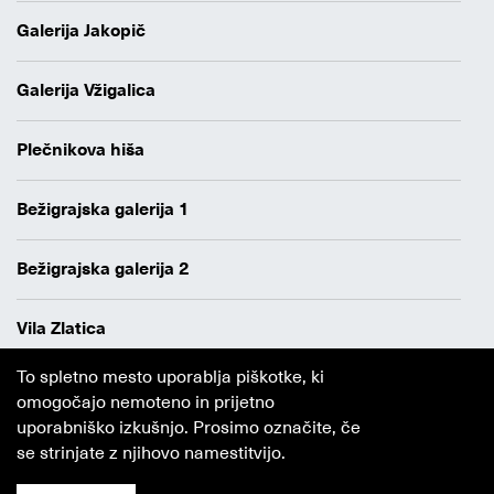
Galerija Jakopič
Galerija Vžigalica
Plečnikova hiša
Bežigrajska galerija 1
Bežigrajska galerija 2
Vila Zlatica
To spletno mesto uporablja piškotke, ki
Varstvo osebnih podatkov
omogočajo nemoteno in prijetno
Avtorji
uporabniško izkušnjo. Prosimo označite, če
Obvestilo o piškotkih
se strinjate z njihovo namestitvijo.