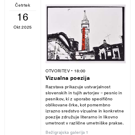
Četrtek
16
Okt 2025
OTVORITEV
• 18:00
Vizualna poezija
Razstava prikazuje ustvarjalnost
slovenskih in tujih avtorjev – pesnic in
pesnikov, ki z uporabo specifično
oblikovane črke, kot pomembno
izrazno sredstvo vizualne in konkretne
poezije združuje literarno in likovno
umetnost v različne umetniške prakse.
Bežigrajska galerija 1