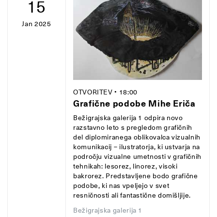
15
Jan 2025
OTVORITEV
• 18:00
Grafične podobe Mihe Eriča
Bežigrajska galerija 1 odpira novo
razstavno leto s pregledom grafičnih
del diplomiranega oblikovalca vizualnih
komunikacij – ilustratorja, ki ustvarja na
področju vizualne umetnosti v grafičnih
tehnikah: lesorez, linorez, visoki
bakrorez. Predstavljene bodo grafične
podobe, ki nas vpeljejo v svet
resničnosti ali fantastične domišljije.
Bežigrajska galerija 1