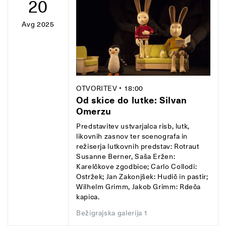
20
Avg 2025
OTVORITEV
• 18:00
Od skice do lutke: Silvan
Omerzu
Predstavitev ustvarjalca risb, lutk,
likovnih zasnov ter scenografa in
režiserja lutkovnih predstav: Rotraut
Susanne Berner, Saša Eržen:
Karelčkove zgodbice; Carlo Collodi:
Ostržek; Jan Zakonjšek: Hudič in pastir;
Wilhelm Grimm, Jakob Grimm: Rdeča
kapica.
Bežigrajska galerija 1