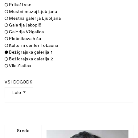
Prikaži vse
Mestni muzej Ljubljana
Mestna galerija Ljubljana
Galerija Jakopič
Galerija Vžigalica
Plečnikova hiša
Kulturni center Tobačna
Bežigrajska galerija 1
Bežigrajska galerija 2
Vila Zlatica
VSI DOGODKI
Leto
Sreda