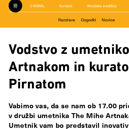
O MGML
Kontakti
Medijsko središče
Razstave
Dogodki
Novice
Vodstvo z umetnik
Artnakom in kurat
Pirnatom
Vabimo vas, da se nam ob 17.00 pri
v družbi umetnika The Mihe Artnaka 
Umetnik vam bo predstavil inovativ