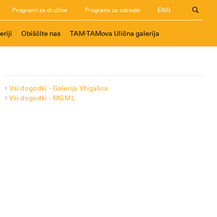
Programi za družine
Programi za odrasle
ENG
eriji
Obiščite nas
TAM-TAMova Ulična galerija
Vsi dogodki - Galerija Vžigalica
Vsi dogodki - MGML