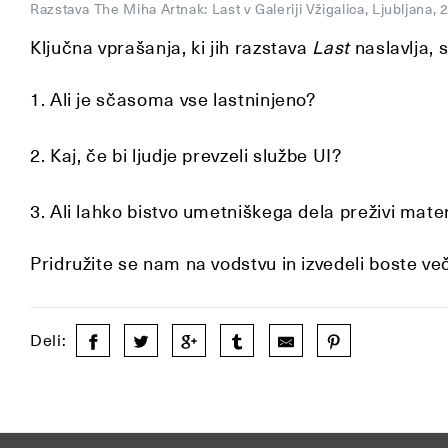
Razstava The Miha Artnak: Last v Galeriji Vžigalica, Ljubljana,
Ključna vprašanja, ki jih razstava
Last
naslavlja, 
1. Ali je sčasoma vse lastninjeno?
2. Kaj, če bi ljudje prevzeli službe UI?
3. Ali lahko bistvo umetniškega dela preživi mate
Pridružite se nam na vodstvu in izvedeli boste ve
Deli: