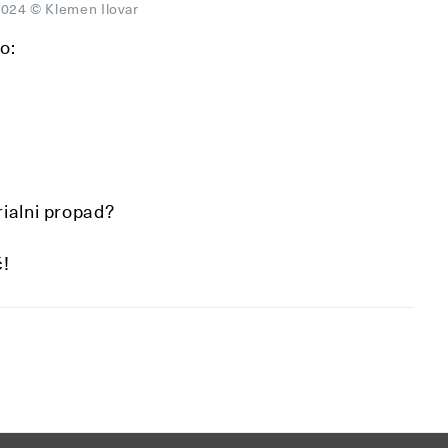
 2024 © Klemen Ilovar
so:
rialni propad?
č!