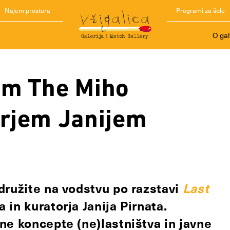
Najem prostora
Programi za šole
O gal
om The Miho
orjem Janijem
družite na vodstvu po razstavi
Last
in kuratorja Janija Pirnata.
ne koncepte (ne)lastništva in javne