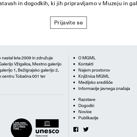
tavah in dogodkih, ki jih pripravljamo v Muzeju in ga
Prijavite se
 nastal leta 2009 in združuje
O MGML
Galerijo Vžigalica, Mestno galerijo
Kontakti
alerijo 1, Bežigrajsko galerijo 2,
Najem prostorov
m centru Tobačna 001 ter
Knjižnica MGML
Medijsko središče
Informacije javnega značaja
Razstave
Dogodki
Novice
Publikacije