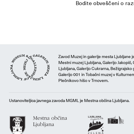
Bodite obveščeni o razs
Zavod Muzej in galerije mesta Ljubljane je
Mestni muzej Ljubljana, Galerijo Jakopič, 
Ljubljana, Galerijo Cukrarna, Bežigrajsko g
Galerijo 001 in Tobačni muzej v Kulturne
Plečnikovo hišo v Trnovem.
Ustanoviteljica javnega zavoda MGML je Mestna občina Ljubljana.