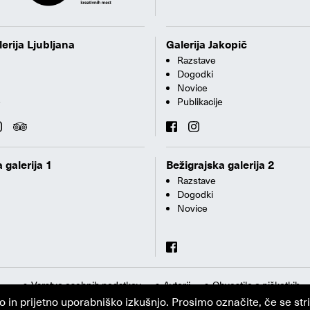
erija Ljubljana
Galerija Jakopič
Razstave
Dogodki
Novice
e
Publikacije
 galerija 1
Bežigrajska galerija 2
Razstave
Dogodki
Novice
Varstvo osebnih podatkov
Avtorji
Obvestilo o piškotkih
n prijetno uporabniško izkušnjo. Prosimo označite, če se strin