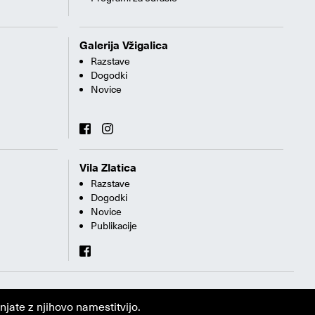
Galerija Vžigalica
Razstave
Dogodki
Novice
Vila Zlatica
Razstave
Dogodki
Novice
Publikacije
jate z njihovo namestitvijo.