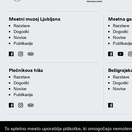
Mestni muzej Ljubljana
Mestna gal
Razstave
Razstave
Dogodki
Dogodki
Novice
Novice
Publikacije
Publikacij
Plečnikova hiša
Bežigrajska
Razstave
Razstave
Dogodki
Dogodki
Novice
Novice
Publikacije
To spletno mesto uporablja piškotke, ki omogočajo nemoteno i