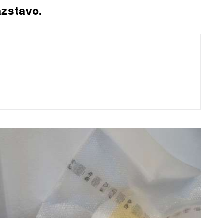
azstavo.
i