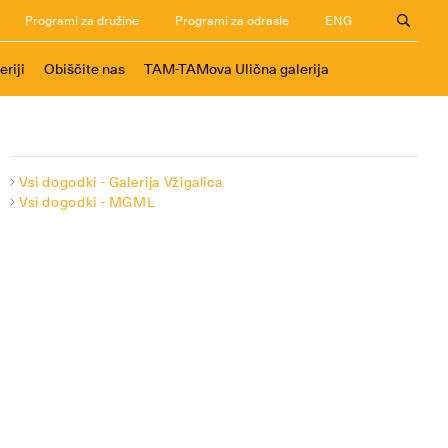
Programi za družine
Programi za odrasle
ENG
eriji
Obiščite nas
TAM-TAMova Ulična galerija
Vsi dogodki - Galerija Vžigalica
Vsi dogodki - MGML