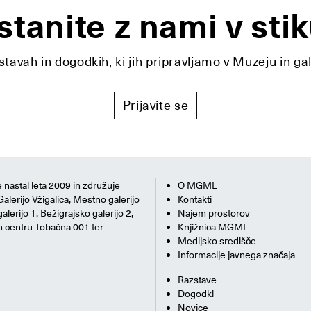
stanite z nami v stik
tavah in dogodkih, ki jih pripravljamo v Muzeju in ga
Prijavite se
 nastal leta 2009 in združuje
O MGML
Galerijo Vžigalica, Mestno galerijo
Kontakti
alerijo 1, Bežigrajsko galerijo 2,
Najem prostorov
m centru Tobačna 001 ter
Knjižnica MGML
Medijsko središče
Informacije javnega značaja
Razstave
Dogodki
Novice