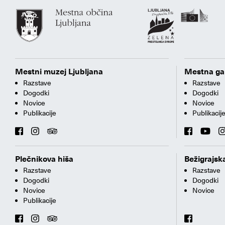
Mestni muzej Ljubljana
Mestna gal
Razstave
Razstave
Dogodki
Dogodki
Novice
Novice
Publikacije
Publikacij
Plečnikova hiša
Bežigrajska
Razstave
Razstave
Dogodki
Dogodki
Novice
Novice
Publikacije