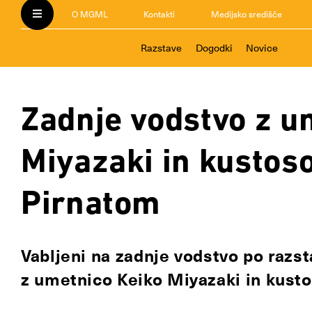
O MGML
Kontakti
Medijsko središče
Razstave
Dogodki
Novice
Zadnje vodstvo z u
Miyazaki in kusto
Pirnatom
Vabljeni na zadnje vodstvo po razs
z umetnico Keiko Miyazaki in kust