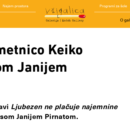
Najem prostora
Programi za šole
O gal
metnico Keiko
som Janijem
tavi
Ljubezen ne plačuje najemnine
osom Janijem Pirnatom.