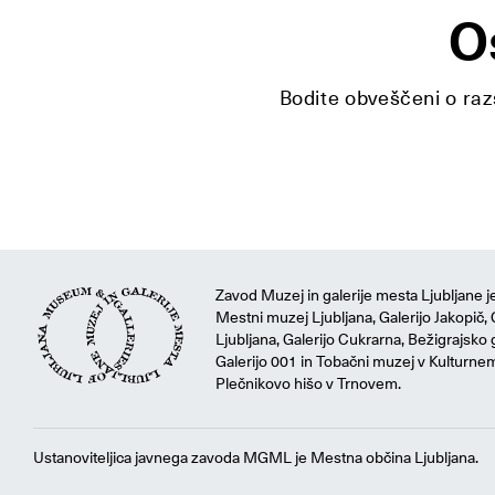
O
Bodite obveščeni o razs
Zavod Muzej in galerije mesta Ljubljane je
Mestni muzej Ljubljana, Galerijo Jakopič, 
Ljubljana, Galerijo Cukrarna, Bežigrajsko g
Galerijo 001 in Tobačni muzej v Kulturne
Plečnikovo hišo v Trnovem.
Ustanoviteljica javnega zavoda MGML je Mestna občina Ljubljana.