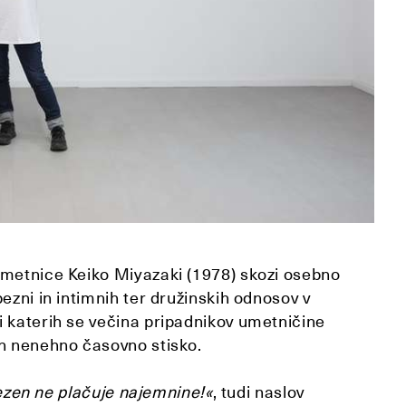
umetnice Keiko Miyazaki (1978) skozi osebno
ezni in intimnih ter družinskih odnosov v
i katerih se večina pripadnikov umetničine
in nenehno časovno stisko.
ezen ne plačuje najemnine!«
, tudi naslov