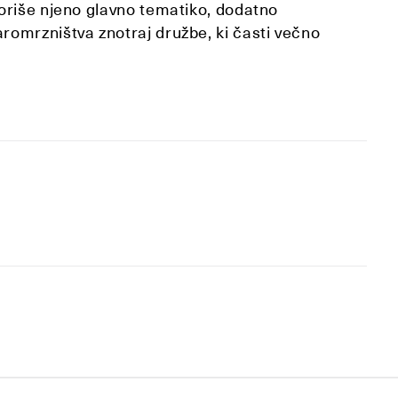
oriše njeno glavno tematiko, dodatno
omrzništva znotraj družbe, ki časti večno