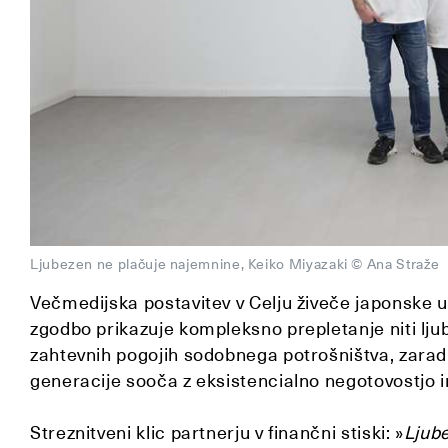
Ljubezen ne plačuje najemnine, Keiko Miyazaki © Ana Straže
Večmedijska postavitev v Celju živeče japonske 
zgodbo prikazuje kompleksno prepletanje niti ljub
zahtevnih pogojih sodobnega potrošništva, zarad
generacije sooča z eksistencialno negotovostjo 
Streznitveni klic partnerju v finančni stiski: »
Ljub