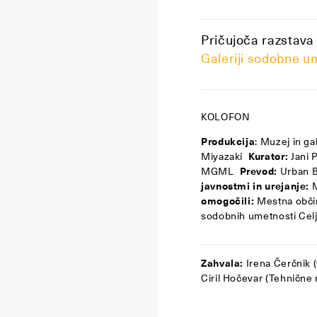
Pričujoča razstava
Galeriji sodobne u
KOLOFON
Produkcija
: Muzej in ga
Miyazaki
Kurator:
Jani 
MGML
Prevod:
Urban B
javnostmi in urejanje:
M
omogočili:
Mestna občin
sodobnih umetnosti Celj
Zahvala:
Irena Čerčnik 
Ciril Hočevar (Tehnične 