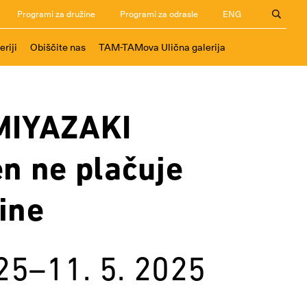
Programi za družine
Programi za odrasle
ENG
eriji
Obiščite nas
TAM-TAMova Ulična galerija
MIYAZAKI
n ne plačuje
ine
025–11. 5. 2025