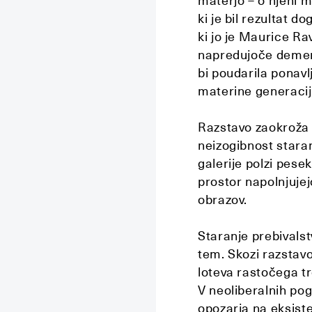
materjo – o njeni m
ki je bil rezultat 
ki jo je Maurice Rav
napredujoče demenc
bi poudarila ponavl
materine generacij
Razstavo zaokroža i
neizogibnost stara
galerije polzi pese
prostor napolnjujej
obrazov.
Staranje prebivalst
tem. Skozi razstavo
loteva rastočega 
V neoliberalnih po
opozarja na eksiste