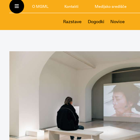
O MGML
Kontakti
Medijsko središče
Razstave
Dogodki
Novice