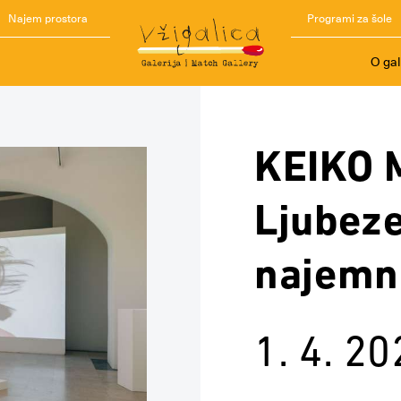
Najem prostora
Programi za šole
O gal
KEIKO 
Ljubeze
najemn
1. 4. 2