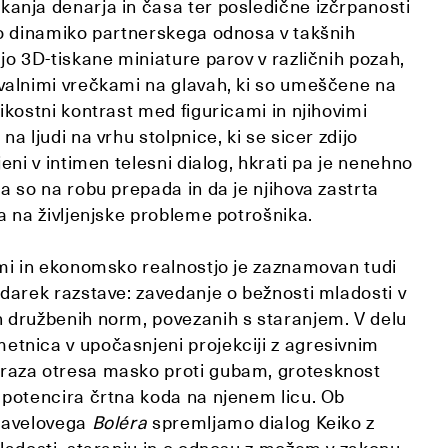
anja denarja in časa ter posledične izčrpanosti
no dinamiko partnerskega odnosa v takšnih
jo 3D-tiskane miniature parov v različnih pozah,
valnimi vrečkami na glavah, ki so umeščene na
ikostni kontrast med figuricami in njihovimi
a ljudi na vrhu stolpnice, ki se sicer zdijo
jeni v intimen telesni dialog, hkrati pa je nenehno
a so na robu prepada in da je njihova zastrta
a na življenjske probleme potrošnika.
ami in ekonomsko realnostjo je zaznamovan tudi
udarek razstave: zavedanje o bežnosti mladosti v
 družbenih norm, povezanih s staranjem. V delu
etnica v upočasnjeni projekciji z agresivnim
raza otresa masko proti gubam, grotesknost
 potencira črtna koda na njenem licu. Ob
 Ravelovega
Boléra
spremljamo dialog Keiko z