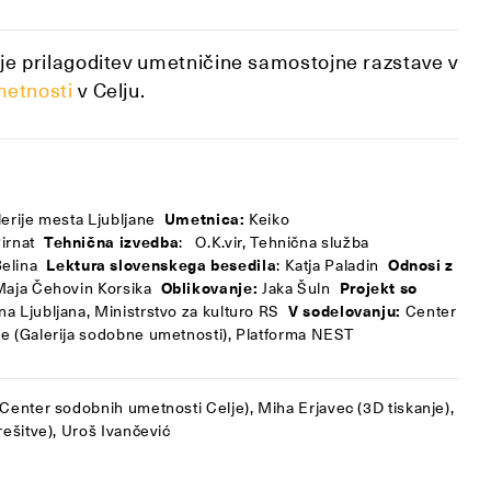
 je prilagoditev umetničine samostojne razstave v
metnosti
v Celju.
lerije mesta Ljubljane
Umetnica:
Keiko
Pirnat
Tehnična izvedba
:
O.K.vir, Tehnična služba
elina
Lektura slovenskega besedila
: Katja Paladin
Odnosi z
aja Čehovin Korsika
Oblikovanje:
Jaka Šuln
Projekt so
a Ljubljana, Ministrstvo za kulturo RS
V sodelovanju:
Center
e (Galerija sodobne umetnosti), Platforma NEST
(Center sodobnih umetnosti Celje), Miha Erjavec (3D tiskanje),
rešitve), Uroš Ivančević