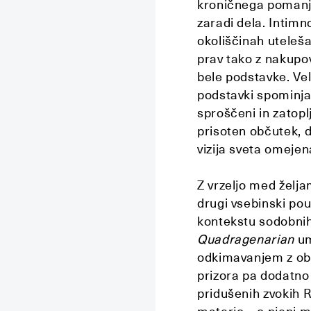
kroničnega pomanjk
zaradi dela. Intim
okoliščinah uteleša
prav tako z nakupo
bele podstavke. Vel
podstavki spominja n
sproščeni in zatopl
prisoten občutek, d
vizija sveta omejen
Z vrzeljo med želj
drugi vsebinski po
kontekstu sodobnih
Quadragenarian
um
odkimavanjem z ob
prizora pa dodatno
pridušenih zvokih