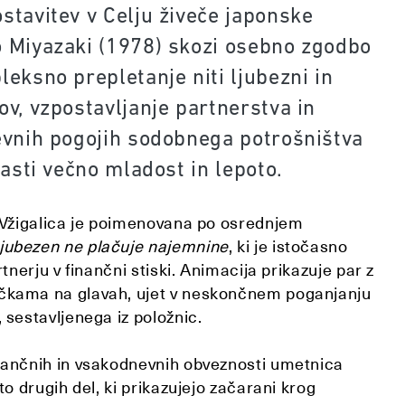
stavitev v Celju živeče japonske
 Miyazaki (1978) skozi osebno zgodbo
eksno prepletanje niti ljubezni in
v, vzpostavljanje partnerstva in
evnih pogojih sodobnega potrošništva
časti večno mladost in lepoto.
i Vžigalica je poimenovana po osrednjem
jubezen ne plačuje najemnine
, ki je istočasno
rtnerju v finančni stiski. Animacija prikazuje par z
čkama na glavah, ujet v neskončnem poganjanju
 sestavljenega iz položnic.
nančnih in vsakodnevnih obveznosti umetnica
to drugih del, ki prikazujejo začarani krog