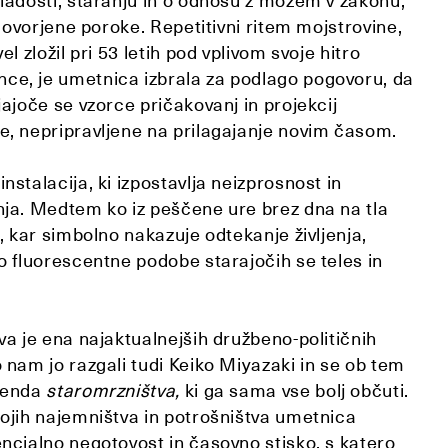
ladosti, staranju in o odnosu z možem v zakonu,
dogovorjene poroke. Repetitivni ritem mojstrovine,
el zložil pri 53 letih pod vplivom svoje hitro
e, je umetnica izbrala za podlago pogovoru, da
jajoče se vzorce pričakovanj in projekcij
e, nepripravljene na prilagajanje novim časom.
nstalacija, ki izpostavlja neizprosnost in
nja. Medtem ko iz peščene ure brez dna na tla
k, kar simbolno nakazuje odtekanje življenja,
o fluorescentne podobe starajočih se teles in
va je ena najaktualnejših družbeno-političnih
 nam jo razgali tudi Keiko Miyazaki in se ob tem
trenda
staromrzništva,
ki ga sama vse bolj občuti.
gojih najemništva in potrošništva umetnica
ncialno negotovost in časovno stisko, s katero