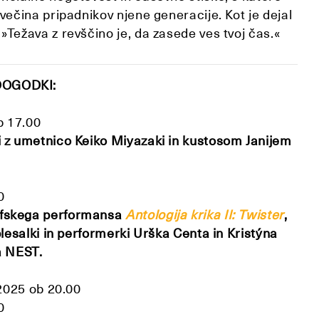
 večina pripadnikov njene generacije. Kot je dejal
»Težava z revščino je, da zasede ves tvoj čas.«
DOGODKI:
b 17.00
i z umetnico Keiko Miyazaki in kustosom Janijem
0
afskega performansa
Antologija krika II: Twister
,
lesalki in performerki Urš
ka Centa in Kristýna
a NEST.
 2025 ob 20.00
0