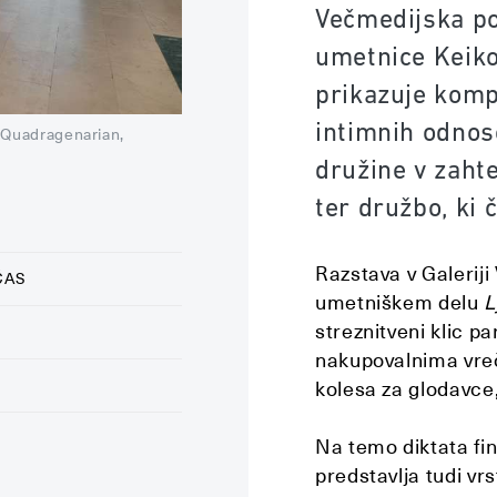
Večmedijska po
umetnice Keiko
prikazuje kompl
intimnih odnoso
 Quadragenarian,
družine v zaht
ter družbo, ki 
Razstava v Galerij
ČAS
umetniškem delu
L
streznitveni klic pa
nakupovalnima vre
kolesa za glodavce,
Na temo diktata fi
predstavlja tudi vrs