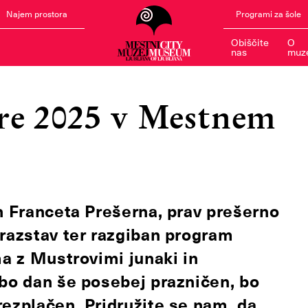
Najem prostora
Programi za šole
Obiščite
O
nas
muz
ure 2025 v Mestnem
an Franceta Prešerna, prav prešerno
 razstav ter razgiban program
ma z Mustrovimi junaki in
 bo dan še posebej prazničen, bo
rezplačen. Pridružite se nam, da