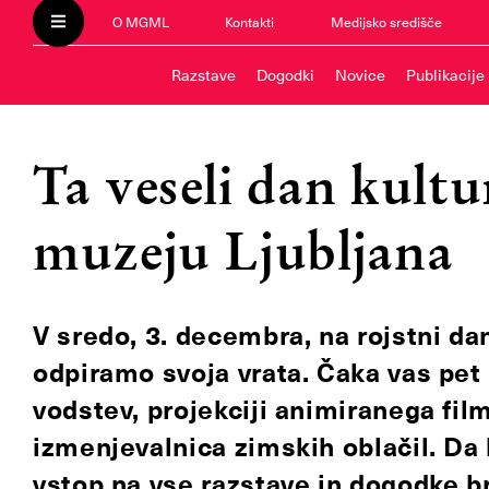
O MGML
Kontakti
Medijsko središče
Razstave
Dogodki
Novice
Publikacije
Ta veseli dan kult
muzeju Ljubljana
V sredo, 3. decembra, na rojstni d
odpiramo svoja vrata. Čaka vas pet
vodstev, projekciji animiranega fil
izmenjevalnica zimskih oblačil. Da
vstop na vse razstave in dogodke b