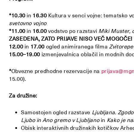
*10.30
in
16.30
Kultura v senci vojne: tematsko v
svetovno vojno
*11.00
in
16.00
vodstvo po razstavi
Miki Muster, o
ZASEDENA, ZATO PRIJAVE NISO VEČ MOGOČE!
12.00
in
17.00
ogled animiranega filma
Zvitorepe
15.00–19.00
izmenjevalnica oblačil in modnih do
*
Obvezne predhodne rezervacije na
prijava@mgm
15.00).
Za družine:
Samostojen ogled razstave
Ljubljana. Zgodo
Ljubo in Ano gremo v Ljubljano
in
Kako je na
Obisk interaktivnih družinskih kotičkov Arhe