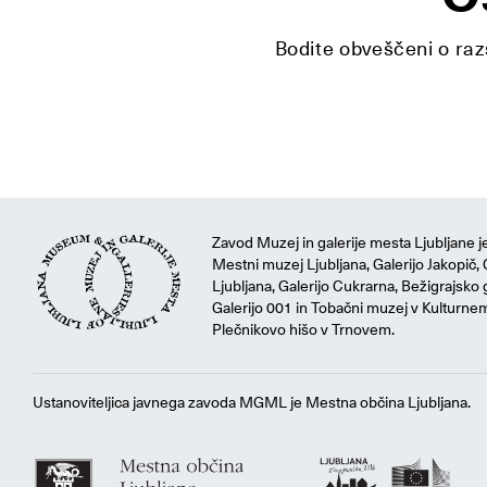
Bodite obveščeni o razs
Zavod Muzej in galerije mesta Ljubljane je
Mestni muzej Ljubljana, Galerijo Jakopič, 
Ljubljana, Galerijo Cukrarna, Bežigrajsko g
Galerijo 001 in Tobačni muzej v Kulturne
Plečnikovo hišo v Trnovem.
Ustanoviteljica javnega zavoda MGML je Mestna občina Ljubljana.