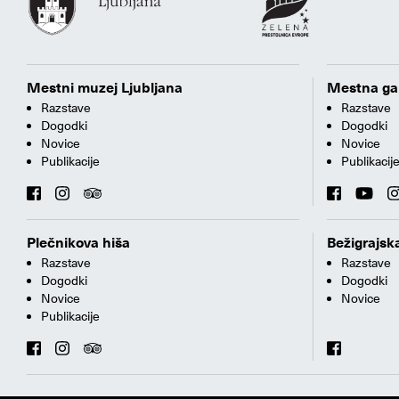
Mestni muzej Ljubljana
Mestna gal
Razstave
Razstave
Dogodki
Dogodki
Novice
Novice
Publikacije
Publikacij
Plečnikova hiša
Bežigrajska
Razstave
Razstave
Dogodki
Dogodki
Novice
Novice
Publikacije