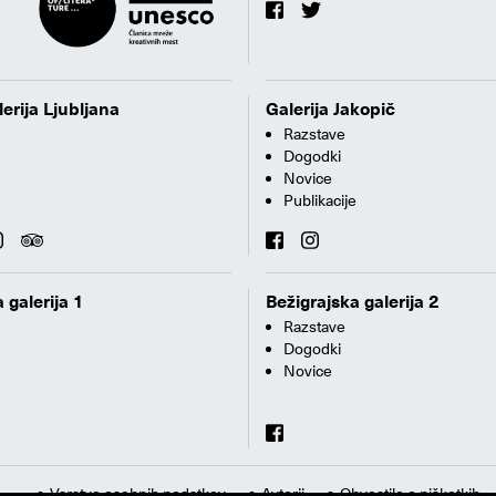
erija Ljubljana
Galerija Jakopič
Razstave
Dogodki
Novice
e
Publikacije
 galerija 1
Bežigrajska galerija 2
Razstave
Dogodki
Novice
Varstvo osebnih podatkov
Avtorji
Obvestilo o piškotkih