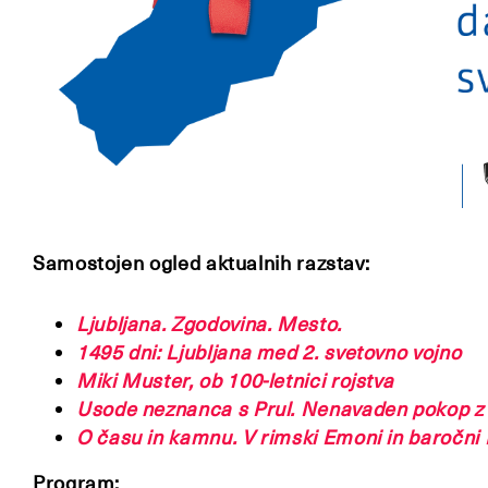
Samostojen ogled aktualnih razstav:
Ljubljana. Zgodovina. Mesto.
1495 dni: Ljubljana med 2. svetovno vojno
Miki Muster, ob 100-letnici rojstva
Usode neznanca s Prul. Nenavaden pokop z 
O času in kamnu. V rimski Emoni in baročni L
Program: