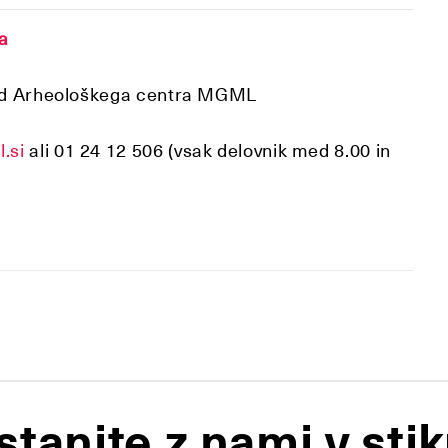
a 9a
gled Arheološkega centra MGML
.si
ali 01 24 12 506 (vsak delovnik med 8.00 in
stanite z nami v stik