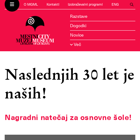
O MGML
Kontakti
Izobraževalni programi
ENG
Razstave
Dogodki
Novice
Več
Naslednjih 30 let je
naših!
Nagradni natečaj za osnovne šole!